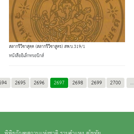
สลากริวิชาสุตฺต (สลากริวิชาสูตร) สพ.บ.319/1
หนังสืออิเล็กทรอนิกส์
694
2695
2696
2697
2698
2699
2700
...
พิพิธภัณฑสถานแห่งชาติ รามคำแหง สุโขทัย