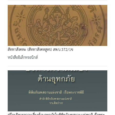
สัททาสังคหะ (สัททาสังคหสูตร) สพ.บ.372/1ข
หนังสืออิเล็กทรอนิกส์