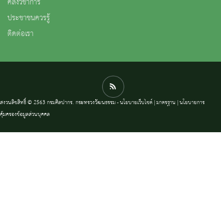
คลังวิชาการ
ประชาชนควรรู้
ติดต่อเรา
สงวนลิขสิทธิ์ © 2563 กรมศิลปากร. กระทรวงวัฒนธรรม -
นโยบายเว็บไซต์
|
มาตรฐาน
|
นโยบายการ
คุ้มครองข้อมูลส่วนบุคคล