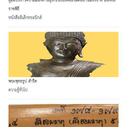
คู่มือบริหารความเสี่ยงด้านอุทกภัยในพิพิธภัณฑสถานแห่งชาติ เรือพระ
ราชพิธี
หนังสืออิเล็กทรอนิกส์
พระพุทธรูป สำริด
ความรู้ทั่วไป