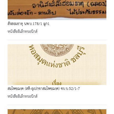
สังฮอมธาตุ นพ.บ.178/1 ผูก1
หนังสืออิเล็กทรอนิกส์
สมฺโพชฺฌงฺค (สติ-อุเปกฺขาสมฺโพชฺฌงฺค) ชบ.บ.52/1-7
หนังสืออิเล็กทรอนิกส์