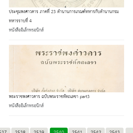
ประชุมพงศาวดาร ภาคที่ 23 ตำนานการเกณฑ์ทหารกับตำนานกรม
ทหารราบที่ 4
หนังสืออิเล็กทรอนิกส์
พระราชพงศาวดาร ฉบับพระราชหัตถเลขา part3
หนังสืออิเล็กทรอนิกส์
537
2538
2539
2540
2541
2542
2543
...