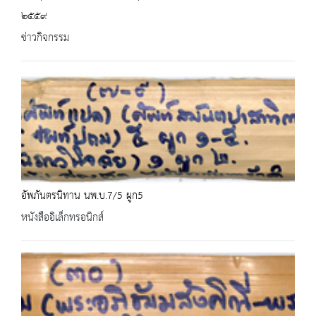
๒๕๕๙
ข่าวกิจกรรม
อัพภันตรนิทาน นพ.บ.7/5 ผูก5
หนังสืออิเล็กทรอนิกส์