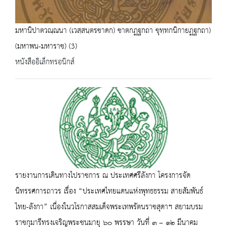
มหานิปาตวณฺณนา (เวสฺสนฺตรชาดก) ชาตกฏฐกถา ขุทฺทกนิกายฏฐกถา)
(มหาพน-มหาราช) (3)
หนังสืออิเล็กทรอนิกส์
รายงานการเดินทางไปราชการ ณ ประเทศศรีลังกา โครงการจัด
นิทรรศการถาวร เรื่อง “ประเทศไทยแดนแห่งพุทธธรรม สายสัมพันธ์
ไทย-ลังกา” เนื่องในวโรกาสสมเด็จพระเทพรัตนราชสุดาฯ สยามบรม
ราชกุมารีทรงเจริญพระชนมายุ ๖๐ พรรษา วันที่ ๓ – ๑๒ มีนาคม