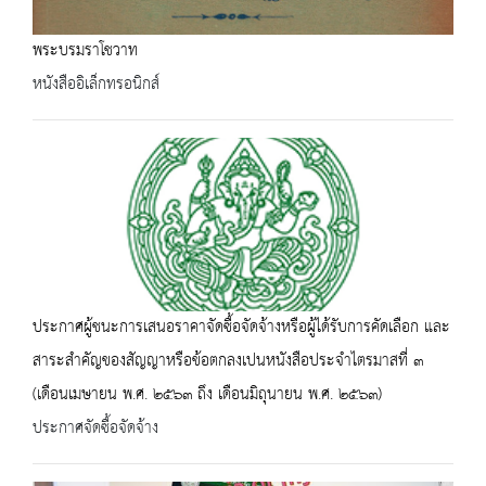
พระบรมราโชวาท
หนังสืออิเล็กทรอนิกส์
ประกาศผู้ชนะการเสนอราคาจัดซื้อจัดจ้างหรือผู้ได้รับการคัดเลือก และ
สาระสำคัญของสัญญาหรือข้อตกลงเปนหนังสือประจำไตรมาสที่ ๓
(เดือนเมษายน พ.ศ. ๒๕๖๓ ถึง เดือนมิถุนายน พ.ศ. ๒๕๖๓)
ประกาศจัดซื้อจัดจ้าง