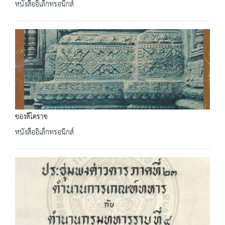
หนังสืออิเล็กทรอนิกส์
ของดีโคราช
หนังสืออิเล็กทรอนิกส์