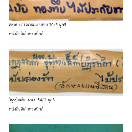
สตฺตปฺปกรณาธมฺม นพ.บ.30/5 ผูก5
หนังสืออิเล็กทรอนิกส์
วิธูรบัณฑิต นพ.บ.54/3 ผูก3
หนังสืออิเล็กทรอนิกส์