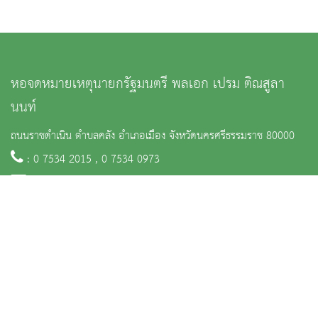
หอจดหมายเหตุนายกรัฐมนตรี พลเอก เปรม ติณสูลา
นนท์
ถนนราชดำเนิน ตำบลคลัง อำเภอเมือง จังหวัดนครศรีธรรมราช 80000
: 0 7534 2015 , 0 7534 0973
:
na_nakonsritammaraj@finearts.go.th
หน้าหลัก
ข่าวและกิจกรรม
นิทรรศการ