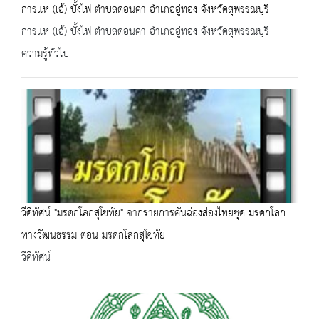
การแห่ (เอ้) บั้งไฟ ตำบลดอนคา อำเภออู่ทอง จังหวัดสุพรรณบุรี
การแห่ (เอ้) บั้งไฟ ตำบลดอนคา อำเภออู่ทอง จังหวัดสุพรรณบุรี
ความรู้ทั่วไป
วีดิทัศน์ "มรดกโลกสุโขทัย" จากรายการคันฉ่องส่องไทยชุด มรดกโลก
ทางวัฒนธรรม ตอน มรดกโลกสุโขทัย
วีดิทัศน์