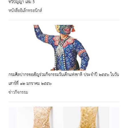
ทวีปัญญา เล่ม 5
หนังสืออิเล็กทรอนิกส์
กรมศิลปากรขอเชิญร่วมกิจกรรมวันเด็กแห่งชาติ ประจำปี ๒๕๕๖ ในวัน
เสาร์ที่ ๑๒ มกราคม ๒๕๕๖
ข่าวกิจกรรม