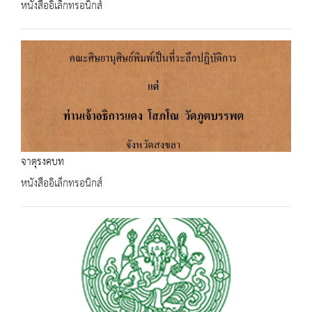
หนังสืออิเล็กทรอนิกส์
จาตุรงคบท
หนังสืออิเล็กทรอนิกส์