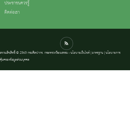
ประชาชนควรรู้
ติดต่อเรา
สงวนลิขสิทธิ์ © 2563 กรมศิลปากร. กระทรวงวัฒนธรรม -
นโยบายเว็บไซต์
|
มาตรฐาน
|
นโยบายการ
คุ้มครองข้อมูลส่วนบุคคล