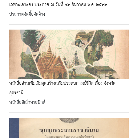
เฉพาะเจาะจง ประกาศ ณ วันที่ ๑๖ ธันวาคม พ.ศ. ๒๕๖๒
ประกาศจัดซื้อจัดจ้าง
หนังสืออ่านเพิ่มเติมชุดสร้างเสริมประสบการณ์ชีวิต เรื่อง จังหวัด
อุดรธานี
หนังสืออิเล็กทรอนิกส์