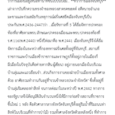
ว่าการเมืองนี้อยู่เหนือท่าน้ำที่ขึ้นไปบนป้อม... **ที่ว่าการเมืองจันทบุรี**
เล่าจากบันทึกความทรงจำของหลวงสาครคชเขตต์ อดีตนายอำเภอ
มะขามและร่วมสมัยกับเหตุการณ์ฝรั่งเศสยึดเมืองจันทบุรีเป็น
ประกัน(พ.ศ.2436-2447)ว่า ...เมื่อรัชกาลที่ 5 ได้เริ่มจัดการปกครอง
ท้องที่อาศัยตามพรบ.ลักษณะปกครองเมืองและพรบ.ปกครองท้องที่
ร.ศ.116(พ.ศ.2440) หนึ่งปีต่อมาคือ พ.ศ.2441 เมืองจันทบุรีจึงได้เริ่ม
จัดการเมืองในระหว่างที่กองทหารฝรั่งเศสตั้งอยู่ที่จันทบุรี...สถานที่
ราชการและบ้านเมืองข้าราชการและราษฎรก็ตั้งอยู่ภายในเมืองก็
มี(เมืองในปัจจุบันคือค่ายตากสิน:ผู้เขียน) อยู่ภายนอกเมืองในบริเวณ
บ้านลุ่มและแถวเรือนจำ...ส่วนกิจการงานของฝ่ายบ้านเมืองรวมทั้งศาล
ด้วย อาศัยรวมทำงานกันอยู่ที่"จวนข้าหลวงประจำจังหวัด" ซึ่งตั้งอยู่ที่
บ้านลุ่มริมคลองท่าสิงห์ จนกาลต่อมาในระหว่างปี พ.ศ.2442 ทางการ
ของรัฐบาลจึงได้อนุมัติเงินจำนวนหนึ่งให้มีการก่อสร้างสถานที่ราชการ
ขึ้นใหม่ 1 หลัง คือตัวศาลากลางจังหวัดจันทบุรีตั้งอยู่ริมน้ำที่ริมถนนท่า
สิงห์(ในบริเวณที่ทำการป่าไม้) รวมทั้งศาลจังหวัดด้วยหลังหนึ่ง ที่ทำการ