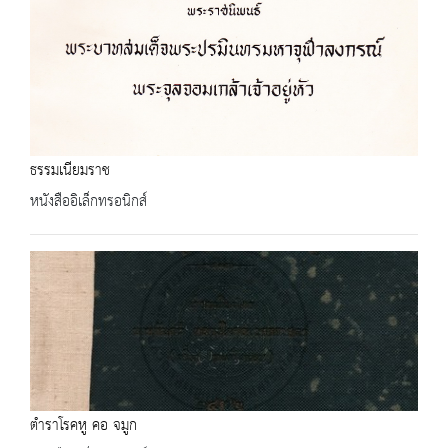
ธรรมเนียมราช
หนังสืออิเล็กทรอนิกส์
ตำราโรคหู คอ จมูก