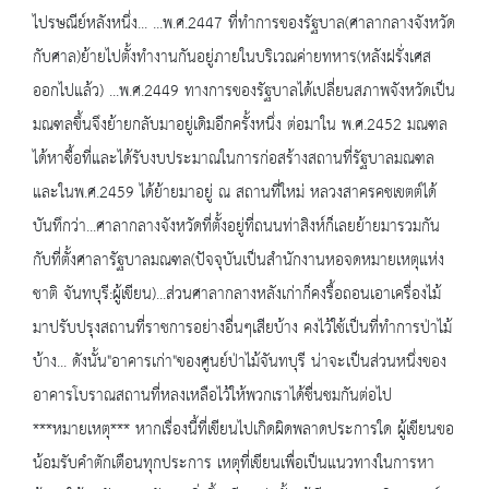
ไปรษณีย์หลังหนึ่ง... ...พ.ศ.2447 ที่ทำการของรัฐบาล(ศาลากลางจังหวัด
กับศาล)ย้ายไปตั้งทำงานกันอยู่ภายในบริเวณค่ายทหาร(หลังฝรั่งเศส
ออกไปแล้ว) ...พ.ศ.2449 ทางการของรัฐบาลได้เปลี่ยนสภาพจังหวัดเป็น
มณฑลขึ้นจึงย้ายกลับมาอยู่เดิมอีกครั้งหนึ่ง ต่อมาใน พ.ศ.2452 มณฑล
ได้หาซื้อที่และได้รับงบประมาณในการก่อสร้างสถานที่รัฐบาลมณฑล
และในพ.ศ.2459 ได้ย้ายมาอยู่ ณ สถานที่ใหม่ หลวงสาครคชเขตต์ได้
บันทึกว่า...ศาลากลางจังหวัดที่ตั้งอยู่ที่ถนนท่าสิงห์ก็เลยย้ายมารวมกัน
กับที่ตั้งศาลารัฐบาลมณฑล(ปัจจุบันเป็นสำนักงานหอจดหมายเหตุแห่ง
ชาติ จันทบุรี:ผู้เขียน)...ส่วนศาลากลางหลังเก่าก็คงรื้อถอนเอาเครื่องไม้
มาปรับปรุงสถานที่ราชการอย่างอื่นๆเสียบ้าง คงไว้ใช้เป็นที่ทำการป่าไม้
บ้าง... ดังนั้น"อาคารเก่า"ของศูนย์ป่าไม้จันทบุรี น่าจะเป็นส่วนหนึ่งของ
อาคารโบราณสถานที่หลงเหลือไว้ให้พวกเราได้ชื่นชมกันต่อไป
***หมายเหตุ*** หากเรื่องนี้ที่เขียนไปเกิดผิดพลาดประการใด ผู้เขียนขอ
น้อมรับคำตักเตือนทุกประการ เหตุที่เขียนเพื่อเป็นแนวทางในการหา