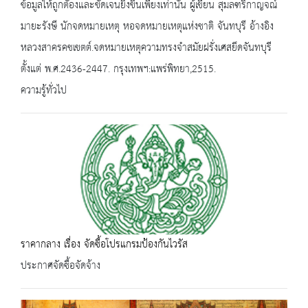
ข้อมูลให้ถูกตัองและขัดเจนยิ่งขึ้นเพียงเท่านั้น ผู้เขียน สุมลฑริกาญจณ์
มายะรังษี นักจดหมายเหตุ หอจดหมายเหตุแห่งชาติ จันทบุรี อ้างอิง
หลวงสาครคชเขตต์.จดหมายเหตุความทรงจำสมัยฝรั่งเศสยึดจันทบุรี
ตั้งแต่ พ.ศ.2436-2447. กรุงเทพฯ:แพร่พิทยา,2515.
ความรู้ทั่วไป
ราคากลาง เรื่อง จัดซื้อโปรแกรมป้องกันไวรัส
ประกาศจัดซื้อจัดจ้าง