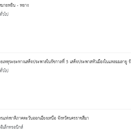
งหมายหยิน - หยาง
ทั่วไป
ยเหตุระยะทางเสด็จประพาสในรัชกาลที่ 5 เสด็จประพาสหัวเมืองในแหลมมลายู 
ทั่วไป
รแห่งชาติภาคตะวันออกเฉียงเหนือ จังหวัดนครราชสีมา
ออิเล็กทรอนิกส์