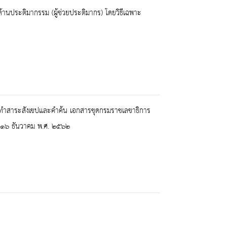
านประติมากรรม (ผู้ช่วยประติมากร) โดยวิธีเฉพาะ
ดทำสาระสังเขปและคำค้น เอกสารชุดกรมราชเลขาธิการ
่ ๑๖ ธันวาคม พ.ศ. ๒๕๖๒