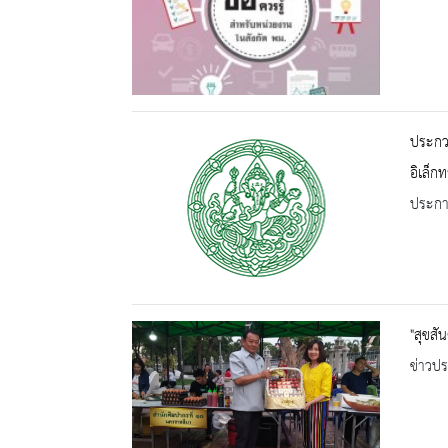
ประกวด
อิเล็ก
ประกาศ
"สุขสั
ข่าวปร