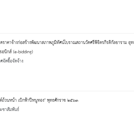
ราคาจ้างก่อสร้างพัฒนาสภาพภูมิทัศน์โบราณสถานวัดศรีพิจิตรกิรติกัลยาราม อุท
ทรอนิกส์ (e-bidding)
จัดซื้อจัดจ้าง
นต์ถ้วนหน้า เบิกฟ้าปีหนูทอง" พุทธศักราช ๒๕๖๓
ะชาสัมพันธ์