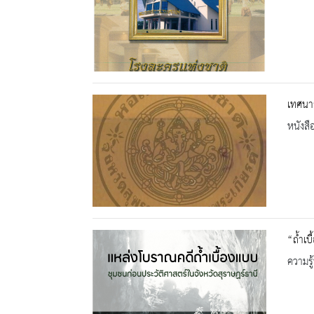
เทศนาส
หนังสื
“ถ้ำเบ
ความรู้