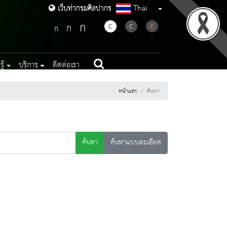
Thai
เว็บท่ากรมศิลปากร
เว็บท่ากรมศิลปากร
ก
ก
C
C
C
ก
ู้
บริการ
ติดต่อเรา
หน้าแรก
ค้นหา
ค้นหา
ค้นหาแบบละเอียด