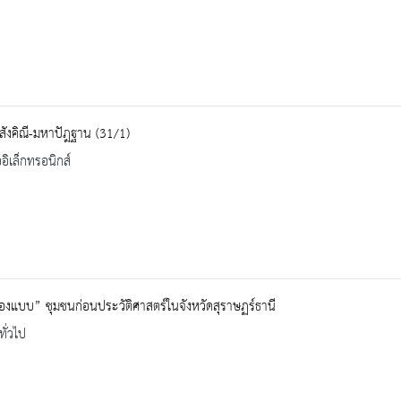
ังคิณี-มหาปัฎฐาน (31/1)
ออิเล็กทรอนิกส์
ื้องแบบ” ชุมชนก่อนประวัติศาสตร์ในจังหวัดสุราษฏร์ธานี
ทั่วไป