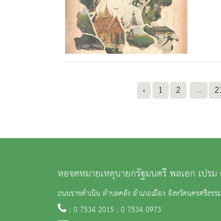
‹
1
2
...
2
หอจดหมายเหตุนายกรัฐมนตรี พลเอก เปรม 
ถนนราชดำเนิน ตำบลคลัง อำเภอเมือง จังหวัดนครศรีธร
: 0 7534 2015 , 0 7534 0973