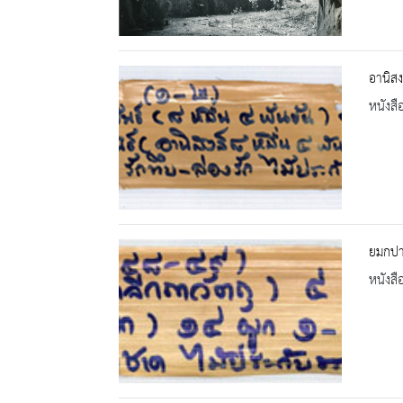
อานิสง
หนังสื
ยมกปา
หนังสื