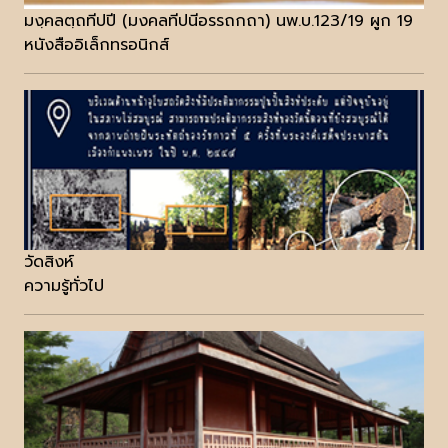
มงฺคลตฺถทีปปี (มงคลทีปนีอรรถกถา) นพ.บ.123/19 ผูก 19
หนังสืออิเล็กทรอนิกส์
วัดสิงห์
ความรู้ทั่วไป