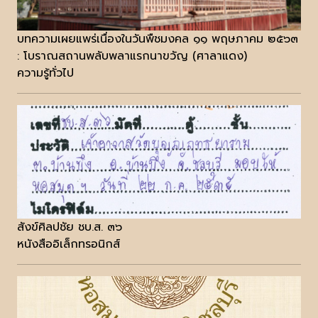
บทความเผยแพร่เนื่องในวันพืชมงคล ๑๑ พฤษภาคม ๒๕๖๓
: โบราณสถานพลับพลาแรกนาขวัญ (ศาลาแดง)
ความรู้ทั่วไป
สังข์ศิลปชัย ชบ.ส. ๓๖
หนังสืออิเล็กทรอนิกส์