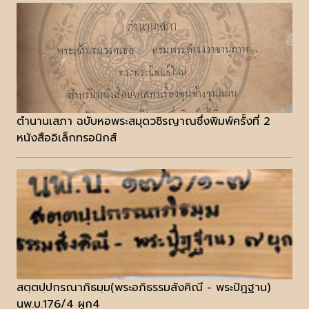
ตำนานเสภา ฉบับหอพระสมุดวชิรญาณซึ่งพิมพ์ครั้งที่ 2
หนังสืออิเล็กทรอนิกส์
สตฺตปฺปกรณาภิธมฺม(พระอภิธรรมสังคิณี - พระปัฎฐาน)
นพ.บ.176/4 ผูก4