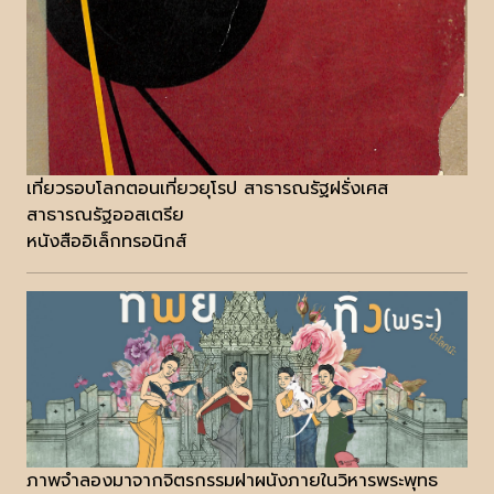
เที่ยวรอบโลกตอนเที่ยวยุโรป สาธารณรัฐฝรั่งเศส
สาธารณรัฐออสเตรีย
หนังสืออิเล็กทรอนิกส์
ภาพจำลองมาจากจิตรกรรมฝาผนังภายในวิหารพระพุทธ