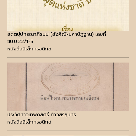
สตฺตปฺปกรณาภิธมฺม (สังคิณี-มหาปัฎฐาน) เลขที่
ชบ.บ.22/1-5
หนังสืออิเล็กทรอนิกส์
ประวัติท้าวเทพกสัตรี ท้าวสรีสุนทร
หนังสืออิเล็กทรอนิกส์