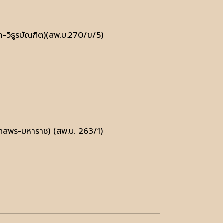
วิธูรบัณฑิต)(สพ.บ.270/ข/5)
สพร-มหาราช) (สพ.บ. 263/1)