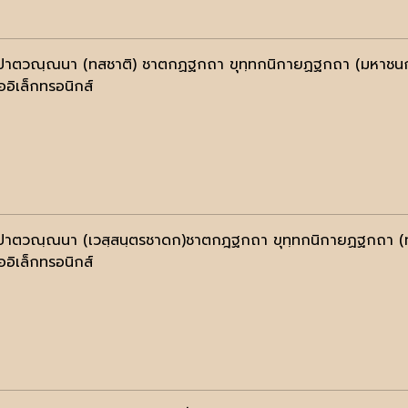
ปาตวณฺณนา (ทสชาติ) ชาตกฏฐกถา ขุทฺทกนิกายฏฐกถา (มหาชนก-
ออิเล็กทรอนิกส์
ปาตวณฺณนา (เวสฺสนฺตรชาดก)ชาตกฎฐกถา ขุทฺทกนิกายฏฐกถา (ท
ออิเล็กทรอนิกส์