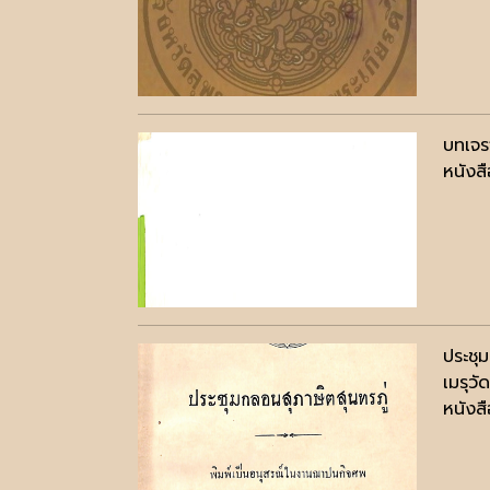
บทเจรจ
หนังสื
ประชุ
เมรุว
หนังสื