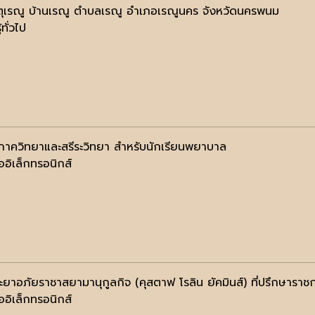
ตุเรณู บ้านเรณู ตำบลเรณู อำเภอเรณูนคร จังหวัดนครพนม
้ทั่วไป
ภาควิทยาและสรีระวิทยา สำหรับนักเรียนพยาบาล
ออิเล็กทรอนิกส์
ะยาอภัยราชาสยามานุกูลกิจ (คุสตาฟ โรลิน ยัคมินส์) ที่ปรึกษาราชก
ออิเล็กทรอนิกส์