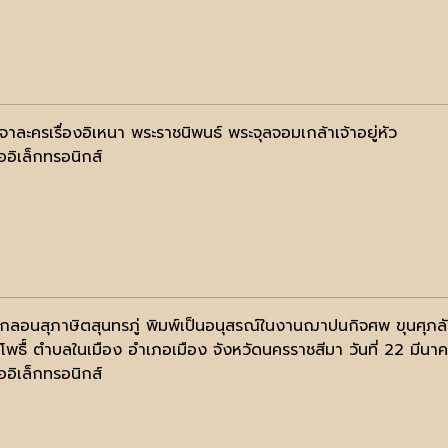
าละครเรื่องอิเหนา พระราชนิพนธ์ พระจุลจอมเกล้าเจ้าอยู่หัว
ออิเล็กทรอนิกส์
มกลอนสุภาษิตสุนทรภู่ พิมพ์เป็นอนุสรณ์ในงานฌาปนกิจศพ ขุนศุภ
ัดโพธื์ ตำบลในเมือง อำเภอเมือง จังหวัดนครราชสีมา วันที่ 22 มีน
ออิเล็กทรอนิกส์