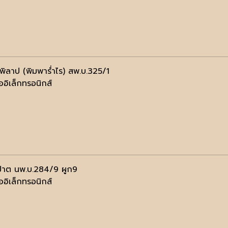
าพิลาป (พิมพาร่ำไร) สพ.บ.325/1
ออิเล็กทรอนิกส์
ปาต นพ.บ.284/9 ผูก9
ออิเล็กทรอนิกส์