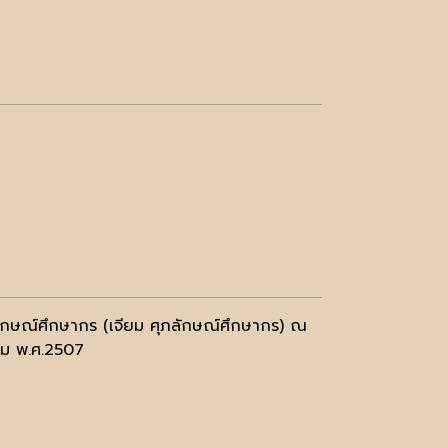
ลักษณ์ศึกษากร (เจียม ศุภลักษณ์ศึกษากร) ณ
าคม พ.ศ.2507