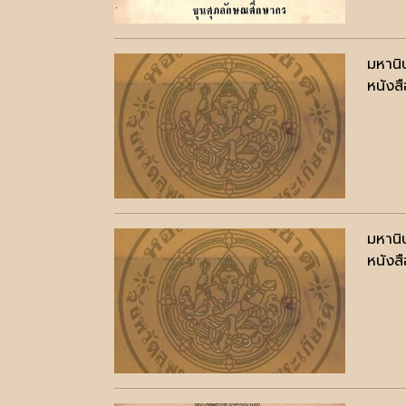
มหานิ
หนังสื
มหานิ
หนังสื