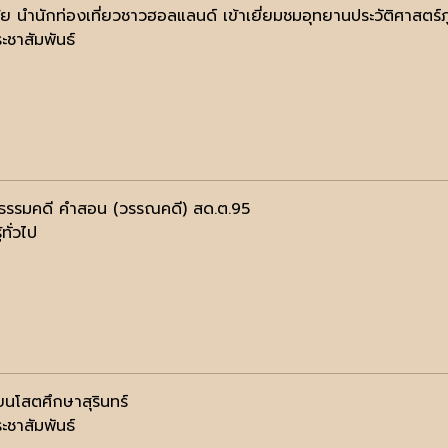
้ย นำนักท่องเที่ยวชาวฮอลแลนด์ เข้าเยี่ยมชมอุทยานประวัติศาสตร์
ะชาสัมพันธ์
รรมคดี คำสอน (วรรณคดี) สด.ต.95
้ทั่วไป
ยนโสตศึกษาสุรินทร์
ะชาสัมพันธ์