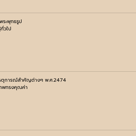
องพระพุทธรูป
้ทั่วไป
ตุการณ์สำคัญต่างๆ พ.ศ.2474
าพทรงคุณค่า