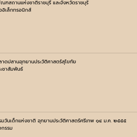
ภัณฑสถานแห่งชาติราชบุรี และจังหวัดราชบุรั
ออิเล็กทรอนิกส์
าดปสานอุทยานประวัติศาสตร์สุโขทัย
ะชาสัมพันธ์
รมวันเด็กแห่งชาติ อุทยานประวัติศาสตร์ศรีเทพ ๑๔ ม.ค. ๒๕๕๕
ิจกรรม