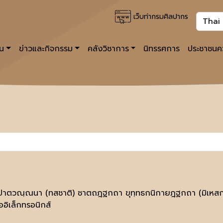
เว็บท่ากรมศิลปากร
าน
ข่าวและกิจกรรม
คลังวิชาการ
นิทรรศการ
ประชาชนคว
ปาตวณฺณนา (ทสชาติ) ชาตถฎฐกถา ขุทฺทธกนิกายฎฐกถา (มิเหสก-
ออิเล็กทรอนิกส์