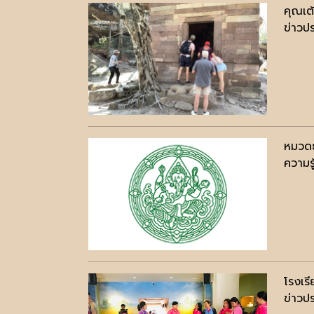
คุณเต
ข่าวปร
หมวดธ
ความรู
โรงเรี
ข่าวปร