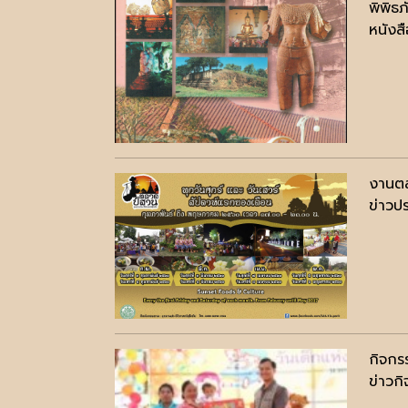
พิพิธ
หนังสื
งานตล
ข่าวปร
กิจกร
ข่าวก