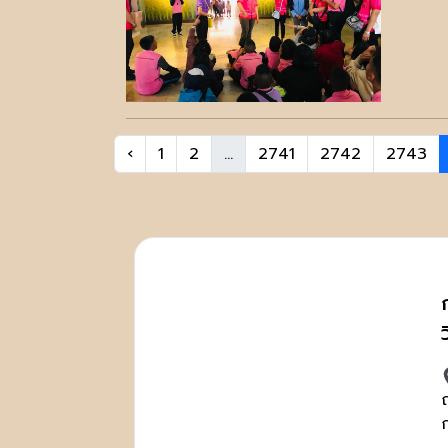
‹
1
2
...
2741
2742
2743