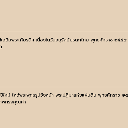
ีเฉลิมพระเกียรติฯ เนื่องในวันอนุรักษ์มรดกไทย พุทธศักราช ๒๕๕๙
น์
ีปีใหม่ ไหว้พระพุทธรูปวังหน้า พระปฏิมาแห่งแผ่นดิน พุทธศักราช ๒
าพทรงคุณค่า