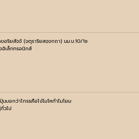
กขอริยสัจจ์ (จตุราริยสจฺจกถา) นม.บ.10/1ช
ออิเล็กทรอนิกส์
่ปุ่นบอกว่าโกรธคือโง่โมโหทำไมโยม
้ทั่วไป