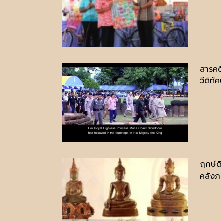
สารคด
วีดิทัศ
ฤกษ์ด
คลังภ