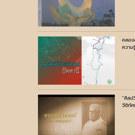
คลองส
ความรู
“ศิลป
วีดิทัศ