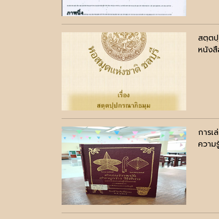
สตฺตป
หนังสื
การเล
ความรู