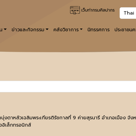
เว็บท่ากรมศิลปากร
าน
ข่าวและกิจกรรม
คลังวิชาการ
นิทรรศการ
ประชาชนคว
บุ่งตาหลัวเฉลิมพระเกียรติรัชกาลที่ 9 ค่ายสุรนารี อำเภอเมือง จั
ออิเล็กทรอนิกส์