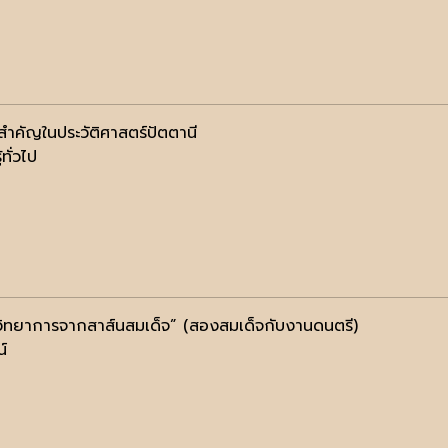
ำคัญในประวัติศาสตร์ปัตตานี
้ทั่วไป
วิทยาการจากสาส์นสมเด็จ” (สองสมเด็จกับงานดนตรี)
น์