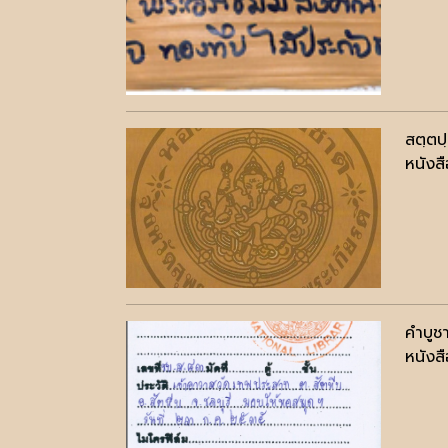
สตฺตป
หนังสื
คำบูช
หนังสื