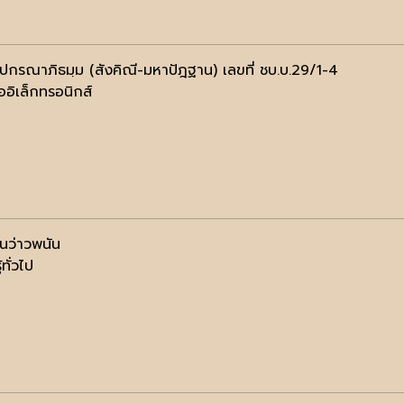
ฺปกรณาภิธมฺม (สังคิณี-มหาปัฎฐาน) เลขที่ ชบ.บ.29/1-4
ออิเล็กทรอนิกส์
่นว่าวพนัน
้ทั่วไป