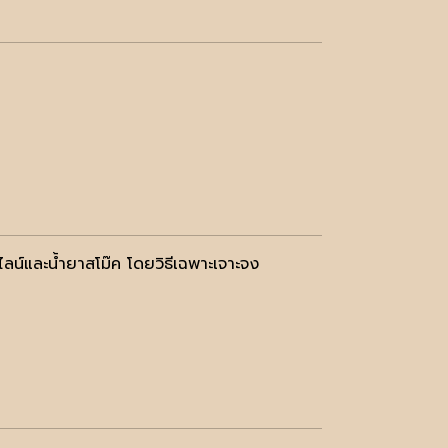
ลน์และนํ้ายาสโม๊ค โดยวิธีเฉพาะเจาะจง