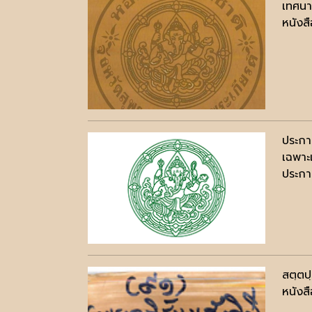
เทศนา
หนังสื
ประกา
เฉพาะ
ประกาศ
สตฺตป
หนังสื