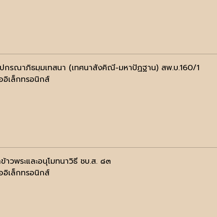
ฺปกรณาภิธมฺมเทสนา (เทศนาสังคิณี-มหาปัฏฐาน) สพ.บ.160/1
ออิเล็กทรอนิกส์
าข้าวพระและอนุโมทนาวิธี ชบ.ส. ๘๓
ออิเล็กทรอนิกส์