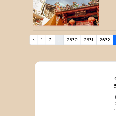
‹
1
2
...
2630
2631
2632