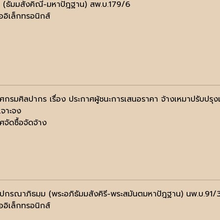
 (ธัมมสังคิณี-มหาปัฎฐาน) สพ.บ.179/6
ออิเล็กทรอนิกส์
ศกรมศิลปากร เรื่อง ประกาศผู้ชนะการเสนอราคา จ้างเหมาปรับปรุง
เจาะจง
จัดซื้อจัดจ้าง
ฺปกรณาภิธมฺม (พระอภิธัมมสังคิรี-พระสมันตมหาปัฎฐาน) นพ.บ.91/
ออิเล็กทรอนิกส์