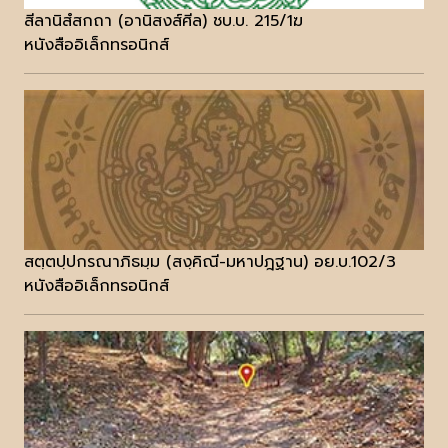
สีลานิสํสกถา (อานิสงส์ศีล) ชบ.บ. 215/1ฆ
หนังสืออิเล็กทรอนิกส์
สตฺตปฺปกรณาภิธมฺม (สงฺคิณี-มหาปฎฐาน) อย.บ.102/3
หนังสืออิเล็กทรอนิกส์