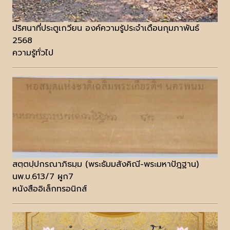
ปริศนาที่ประตูเกวียน องค์ความรู้ประจำเดือนกุมภาพันธ์
2568
ความรู้ทั่วไป
สตฺตปฺปกรณาภิธมฺม (พระธัมมสังคิณี-พระมหาปัฎฐาน)
นพ.บ.613/7 ผูก7
หนังสืออิเล็กทรอนิกส์