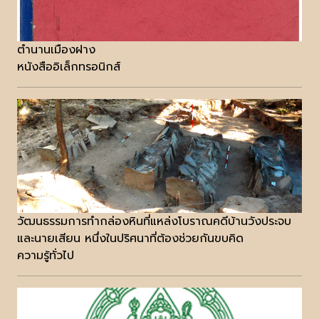
ตำนานเมืองฝาง
หนังสืออิเล็กทรอนิกส์
วัฒนธรรมการทำกล่องหินที่แหล่งโบราณคดีบ้านวังประจบ
และนายเสียน หนึ่งในปริศนาที่ต้องช่วยกันขบคิด
ความรู้ทั่วไป