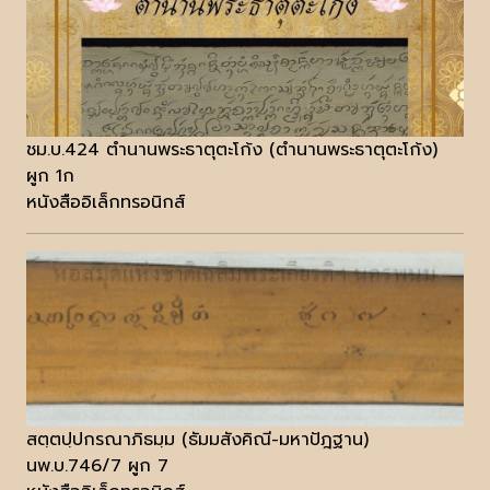
ชม.บ.424 ตำนานพระธาตุตะโก้ง (ตำนานพระธาตุตะโก้ง)
ผูก 1ก
หนังสืออิเล็กทรอนิกส์
สตฺตปฺปกรณาภิธมฺม (ธัมมสังคิณี-มหาปัฎฐาน)
นพ.บ.746/7 ผูก 7