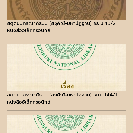
สตฺตปฺปกรณาภิธมฺม (สงฺคิณี-มหาปฏฺฐาน) อย.บ.43/2
หนังสืออิเล็กทรอนิกส์
สตฺตปฺปกรณาภิธมฺม (สงฺคิณี-มหาปฎฺฐาน) ชบ.บ 144/1
หนังสืออิเล็กทรอนิกส์