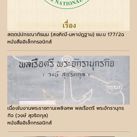
สตฺตปฺปกรณาภิธมฺม (สงฺคิณี-มหาปฎฺฐาน) ชบ.บ 177/2ฉ
หนังสืออิเล็กทรอนิกส์
เนื่องในงานพระราชทานเพลิงศพ พลเรือตรี พระจักรานุกร
กิจ (วงษ์ สุจริตกุล)
หนังสืออิเล็กทรอนิกส์