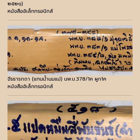
๒๕๒๑)
หนังสืออิเล็กทรอนิกส์
จีรธารกถา (แทนน้ำนมแม่) นพ.บ.378/1ค ผูก1ค
หนังสืออิเล็กทรอนิกส์