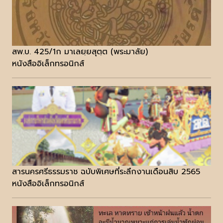
สพ.บ. 425/1ก มาเลยฺยสุตฺต (พระมาลัย)
หนังสืออิเล็กทรอนิกส์
สารนครศรีธรรมราช ฉบับพิเศษที่ระลึกงานเดือนสิบ 2565
หนังสืออิเล็กทรอนิกส์