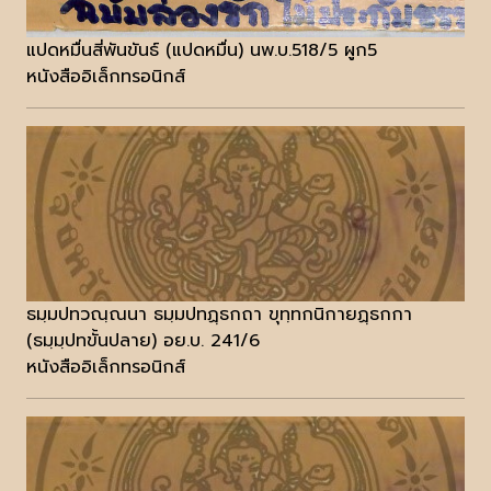
แปดหมื่นสี่พันขันธ์ (แปดหมื่น) นพ.บ.518/5 ผูก5
หนังสืออิเล็กทรอนิกส์
ธมฺมปทวณฺณนา ธมฺมปทฏฺธกถา ขุทฺทกนิกายฏฺธกกา
(ธมฺมฺปทขั้นปลาย) อย.บ. 241/6
หนังสืออิเล็กทรอนิกส์