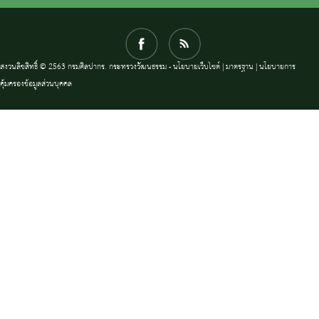
สงวนลิขสิทธิ์ © 2563 กรมศิลปากร. กระทรวงวัฒนธรรม -
นโยบายเว็บไซต์
|
มาตรฐาน
|
นโยบายการ
คุ้มครองข้อมูลส่วนบุคคล