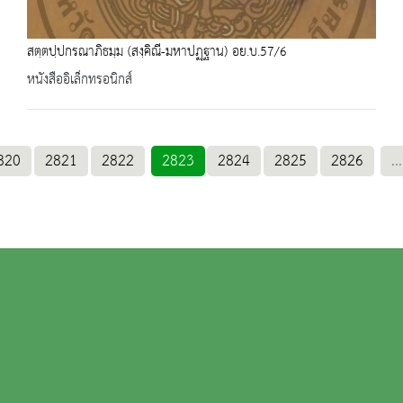
สตฺตปฺปกรณาภิธมฺม (สงฺคิณี-มหาปฏฺฐาน) อย.บ.57/6
หนังสืออิเล็กทรอนิกส์
820
2821
2822
2823
2824
2825
2826
...