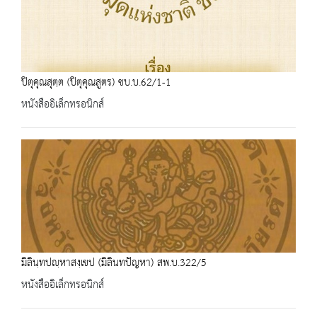
ปิตุคุณสุตฺต (ปิตุคุณสูตร) ชบ.บ.62/1-1
หนังสืออิเล็กทรอนิกส์
มิลินฺทปญฺหาสงฺเขป (มิลินทปัญหา) สพ.บ.322/5
หนังสืออิเล็กทรอนิกส์