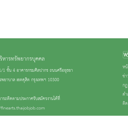
บริหารทรัพยากรบุคคล
หน้
81/1 ชั้น 4 อาคารกรมศิลปากร ถนนศรีอยุธยา
ข่
ิรพยาบาล เขตดุสิต กรุงเทพฯ 10300
กฎ
ดำ
ารถติดตามประกาศรับสมัครงานได้ที่
ติด
/finearts.thaijobjob.com
อร์กลางกรมศิลปากร 02-164-2501-2 กลุ่มงานสรรหาฯ : ต่อ 4021