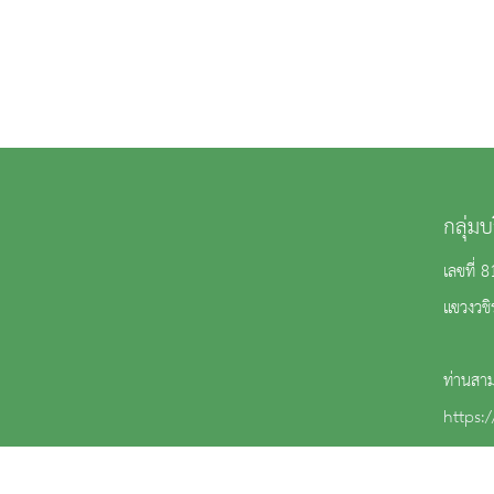
กลุ่ม
เลขที่ 
แขวงวช
ท่านสาม
https:/
: เบ