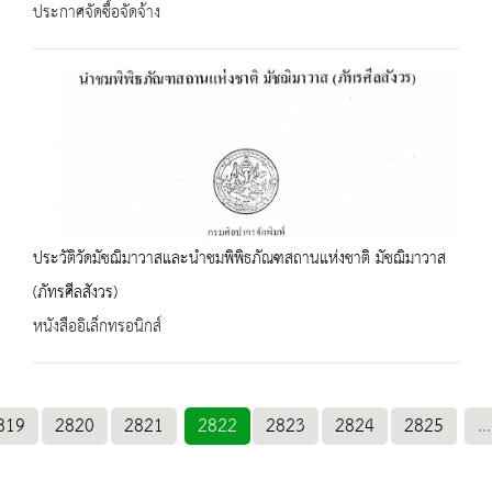
ประกาศจัดซื้อจัดจ้าง
ประวัติวัดมัชฌิมาวาสและนำชมพิพิธภัณฑสถานแห่งชาติ มัชฌิมาวาส
(ภัทรศีลสังวร)
หนังสืออิเล็กทรอนิกส์
819
2820
2821
2822
2823
2824
2825
...