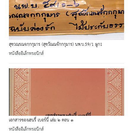
สุชวณฺรณจกฺกกุมาร (สุชวัณณจักกกุมาร) นพ.บ.59/1 ผูก1
หนังสืออิเล็กทรอนิกส์
เอกสารของเฮนรี่ เบอร์นี่ เล่ม ๒ ตอน ๑
หนังสืออิเล็กทรอนิกส์