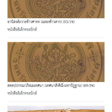
อานิสงส์ถวายข้าวศารท (ฉลองข้าวสาก) (53/1ข)
หนังสืออิเล็กทรอนิกส์
สตฺตปฺปกรณาภิธมฺมเทศนา (เทศนาสังคิณี-มหาปัฏฐาน) (89/5ข)
หนังสืออิเล็กทรอนิกส์