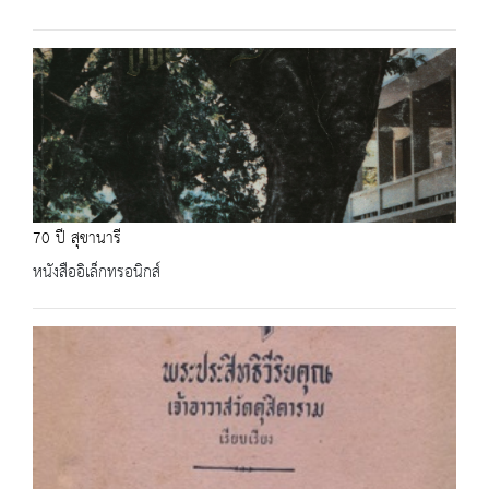
70 ปี สุขานารี
หนังสืออิเล็กทรอนิกส์