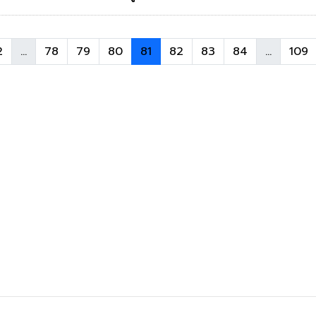
2
...
78
79
80
81
82
83
84
...
109