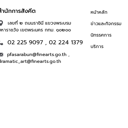
สำนักการสังคีต
หน้าหลัก
เลขที่ ๒ ถนนราชินี แขวงพระบรม
ข่าวและกิจกรรม
มหาราชวัง เขตพระนคร กทม. ๑๐๒๐๐
นิทรรศการ
02 225 9097 , 02 224 1379
บริการ
pfasarabun@finearts.go.th ,
dramatic_art@finearts.go.th
จำนวนผู้เข้าชม 504,316 คน