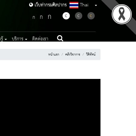
Thai
เว็บท่ากรมศิลปากร
เว็บท่ากรมศิลปากร
ก
ก
C
C
C
ก
ู้
บริการ
ติดต่อเรา
หน้าแรก
คลังวิชาการ
วีดิทัศน์