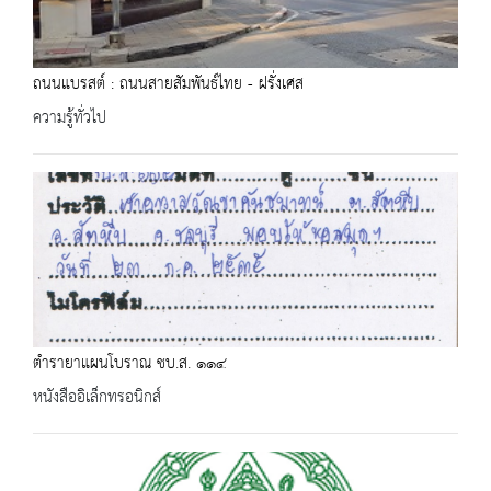
ถนนแบรสต์ : ถนนสายสัมพันธ์ไทย - ฝรั่งเศส
ความรู้ทั่วไป
ตำรายาแผนโบราณ ชบ.ส. ๑๑๔
หนังสืออิเล็กทรอนิกส์