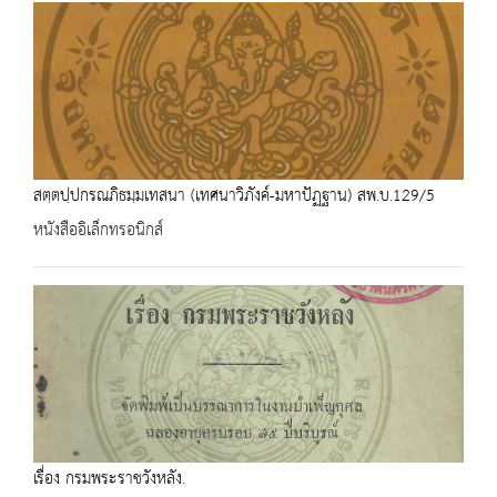
สตฺตปฺปกรณภิธมฺมเทสนา (เทศนาวิภังค์-มหาปัฏฐาน) สพ.บ.129/5
หนังสืออิเล็กทรอนิกส์
เรื่อง กรมพระราชวังหลัง.