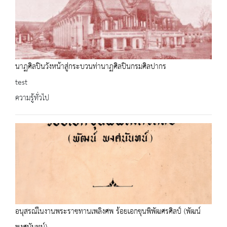
นาฏศิลปินวังหน้าสู่กระบวนท่านาฏศิลปินกรมศิลปากร
test
ความรู้ทั่วไป
อนุสรณ์ในงานพระราชทานเพลิงศพ ร้อยเอกขุนพิพัฒศรศิลป์ (พัฒน์