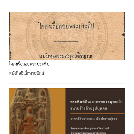
โคลงเรือลอยพระประทีป
หนังสืออิเล็กทรอนิกส์