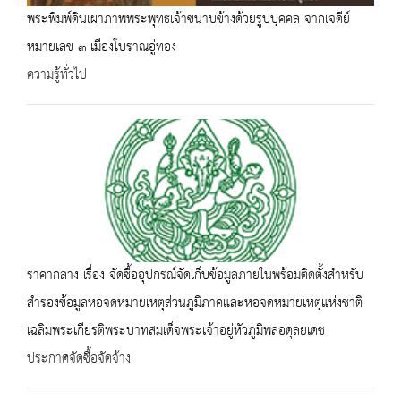
พระพิมพ์ดินเผาภาพพระพุทธเจ้าขนาบข้างด้วยรูปบุคคล จากเจดีย์
หมายเลข ๓ เมืองโบราณอู่ทอง
ความรู้ทั่วไป
ราคากลาง เรื่อง จัดซื้ออุปกรณ์จัดเก็บข้อมูลภายในพร้อมติดตั้งสำหรับ
สำรองข้อมูลหอจดหมายเหตุส่วนภูมิภาคและหอจดหมายเหตุแห่งชาติ
เฉลิมพระเกียรติพระบาทสมเด็จพระเจ้าอยู่หัวภูมิพลอดุลยเดช
ประกาศจัดซื้อจัดจ้าง