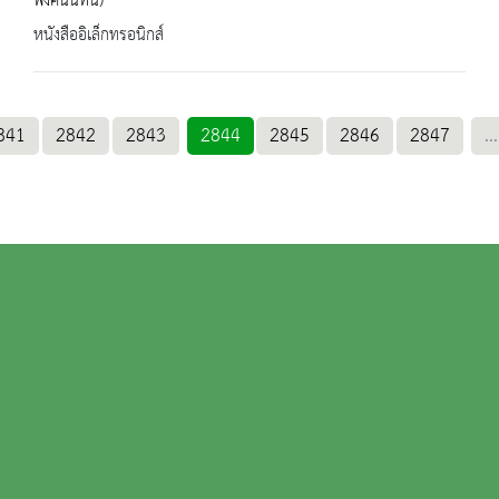
พงศนันทน์)
หนังสืออิเล็กทรอนิกส์
841
2842
2843
2844
2845
2846
2847
...