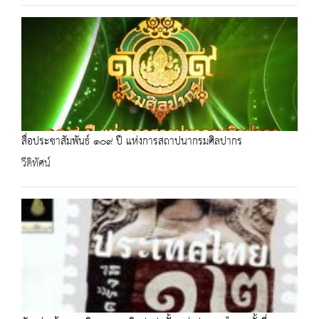
สื่อประชาสัมพันธ์ ๑๐๙ ปี แห่งการสถาปนากรมศิลปากร
วีดิทัศน์