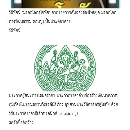
วีดิทัศน์ "มรดกโลกสุโขทัย" จากรายการคันฉ่องส่องไทยชุด มรดกโลก
ทางวัฒนธรรม ตอนปูนปั้นประติมาคาร
วีดิทัศน์
ประกาศผู้ชนะการเสนอราคา ประกวดราคาจ้างก่อสร้างพัฒนาสภาพ
ภูมิทัศน์โบราณสถานวัดเจดีย์สี่ห้อง อุทยานประวัติศาสตร์สุโขทัย ด้วย
วิธีประกวดราคาอิเล็กทรอนิกส์ (e-bidding)
ผลจัดซื้อจัดจ้าง