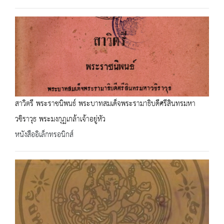
สาวิตรี พระราชนิพนธ์ พระบาทสมเด็จพระรามาธิบดีศรีสินทรมหา
วชิราวุธ พระมงกุฏเกล้าเจ้าอยู่หัว
หนังสืออิเล็กทรอนิกส์