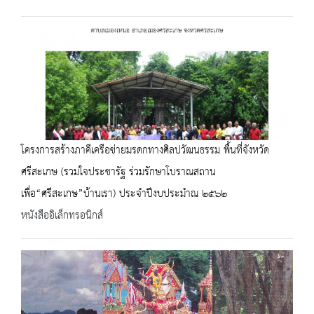
โครงการสร้างภาคีเครือข่ายมรดกทางศิลปวัฒนธรรม พื้นที่จังหวัด
ศรีสะเกษ (รวมใจประชารัฐ ร่วมรักษาโบราณสถาน
เพื่อ“ศรีสะเกษ”บ้านเรา) ประจำปีงบประมำณ ๒๕๖๒
หนังสืออิเล็กทรอนิกส์