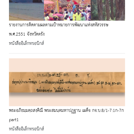
รายงานการติดตามผลตามเป้าหมายการพัฒนาแห่งสหัสวรรษ
พ.ศ.2551 จังหวัดตรัง
หนังสืออิเล็กทรอนิกส์
พระอภิธมฺมตฺถสงฺคิณี พระสมนฺตมหาปฏฺฐาน เผด็จ กจ.บ.8/1-7:1ก-7ก
part1
หนังสืออิเล็กทรอนิกส์