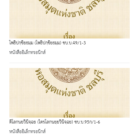
โพธิปกฺขิยธมฺม (โพธิปกฺขิยธมฺม) ชบ.บ.49/1-3
หนังสืออิเล็กทรอนิกส์
ติโลกนยวินิจฺฉย (ไตรโลกนยฺยวินิจฺฉย) ชบ.บ.95ก/1-6
หนังสืออิเล็กทรอนิกส์