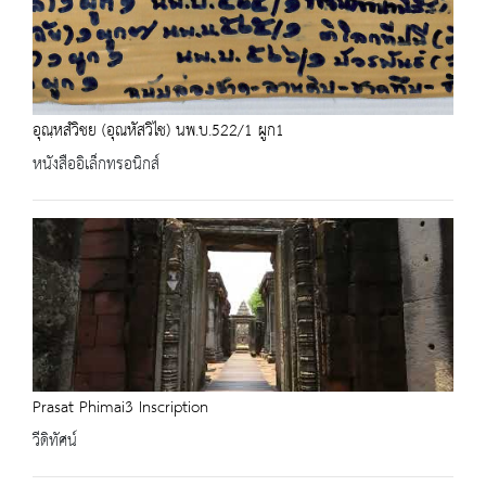
อุณฺหสํวิชย (อุณหัสวิไช) นพ.บ.522/1 ผูก1
หนังสืออิเล็กทรอนิกส์
Prasat Phimai3 Inscription
วีดิทัศน์