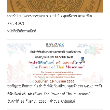
มหานิปาต (เวสฺสนฺตรชาตก) ชาตกปาลิ ขุทฺทกนิกาย (คาถาพัน)
สพ.บ.419/1
หนังสืออิเล็กทรอนิกส์
ขอเชิญร่วมกิจกรรมเนื่องในวันพิพิธภัณฑ์ไทย พุทธศักราช ๒๕๖๕ “พลัง
พิพิธภัณฑ์ สร้างสรรค์ไทย: The Power of Thai Museums”
วันศุกร์ที่ 16 กันยายน 2565 | ข่าวประชาสัมพันธ์