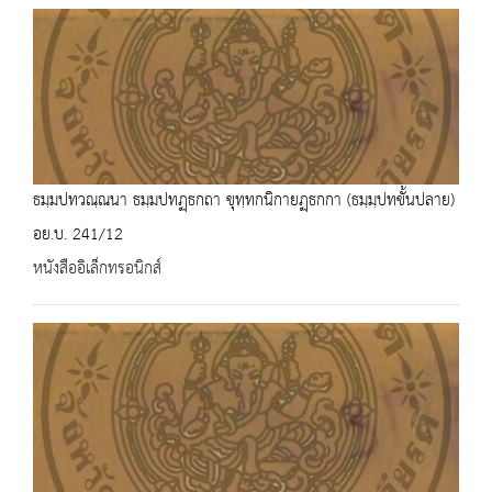
ธมฺมปทวณฺณนา ธมฺมปทฏฺธกถา ขุทฺทกนิกายฏฺธกกา (ธมฺมฺปทขั้นปลาย)
อย.บ. 241/12
หนังสืออิเล็กทรอนิกส์