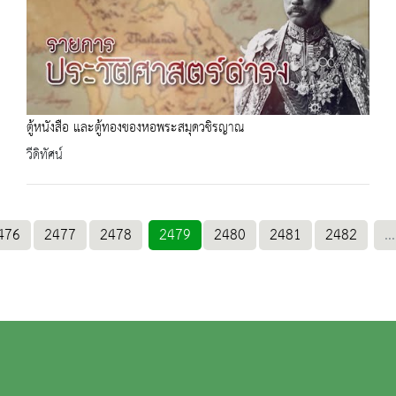
ตู้หนังสือ และตู้ทองของหอพระสมุดวชิรญาณ
วีดิทัศน์
476
2477
2478
2479
2480
2481
2482
...