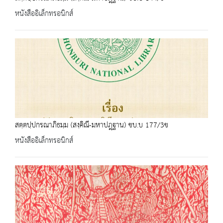
หนังสืออิเล็กทรอนิกส์
สตฺตปฺปกรณาภิธมฺม (สงฺคิณี-มหาปฎฺฐาน) ชบ.บ 177/3ข
หนังสืออิเล็กทรอนิกส์