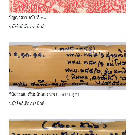
ปัญญาสาร ฉบับที่ ๑๘
หนังสืออิเล็กทรอนิกส์
วินัยสงฺเขป (วินัยสังเขป) นพ.บ.381/1 ผูก1
หนังสืออิเล็กทรอนิกส์