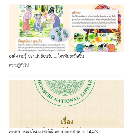
องค์ความรู้ ของเล่นย้อนวัย ... ใครทันยกมือขึ้น
ความรู้ทั่วไป
สตฺตปฺปกรณาภิธมฺม (สงฺคิณี-มหาปฎฺฐาน) ชบ.บ 144/6