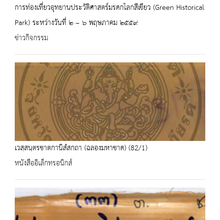
การท่องเที่ยวอุทยานประวัติศาสตร์มรดกโลกสีเขียว (Green Historical
Park) ระหว่างวันที่ ๒ – ๖ พฤษภาคม ๒๕๕๙
ข่าวกิจกรรม
เวสฺสนฺตรชาตกานิสํสกถา (ฉลองมหาชาด) (82/1)
หนังสืออิเล็กทรอนิกส์