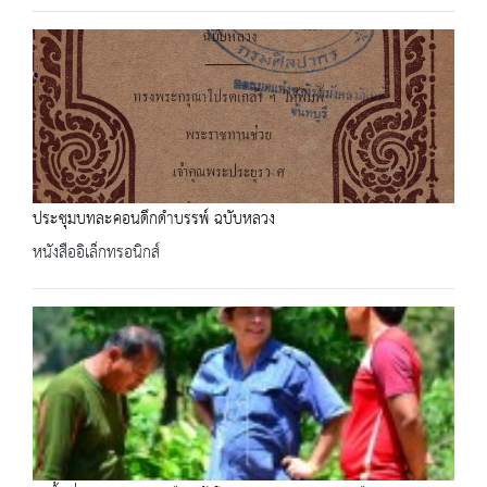
ประชุมบทละคอนดึกดำบรรพ์ ฉบับหลวง
หนังสืออิเล็กทรอนิกส์