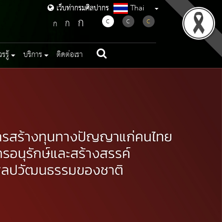
Thai
เว็บท่ากรมศิลปากร
เว็บท่ากรมศิลปากร
ก
ก
C
C
C
ก
รู้
บริการ
ติดต่อเรา