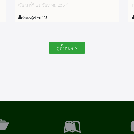
๒๕๖๘ เนื่องในวันเด็กแห่งชาติ วันเสาร์ที่ ๑๑
(วันเสาร์ที่ 21 ธันวาคม 2567)
(
มกราคม ๒๕๖๘ ณ หอสมุดแห่งชาติ
นครศรีธรรมราช ตั้งแต่เวลา ๐๗.๓๐ น.
จำนวนผู้เข้าชม 425
เป็นต้นไป
ดูทั้งหมด >