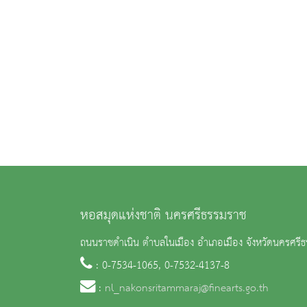
หอสมุดแห่งชาติ นครศรีธรรมราช
ถนนราชดำเนิน ตำบลในเมือง อำเภอเมือง จังหวัดนครศร
: 0-7534-1065, 0-7532-4137-8
:
nl_nakonsritammaraj@finearts.go.th