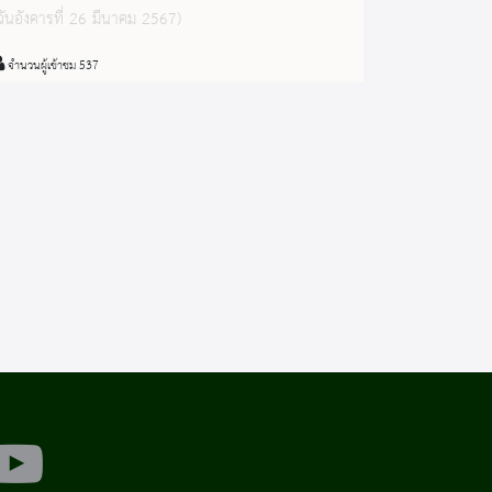
ฟรี รับจำนวนจำกัด
วันอังคารที่ 26 มีนาคม 2567)
จำนวนผู้เข้าชม 537