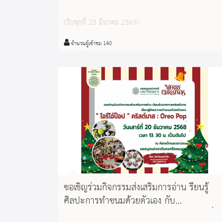
กิจกรรม ศิลปะบนใบพัด ในวันเสาร์ ที่ 28
มีนาคม 2569 เวลา 10.00 น. เป็นต้นไป รับ
(วันพุธที่ 25 มีนาคม 2569)
จำนวนจำกัด ณ ห้องเด็กและเยาวชน
หอสมุดแห่งชาตินครศรีธรรมราช
จำนวนผู้เข้าชม 140
ขอเชิญร่วมกิจกรรมส่งเสริมการอ่าน รียนรู้
ศิลปะการทำขนมด้วยตัวเอง กับ
หอสมุดแห่งชาตินครศรีธรรมราช วันเสาร์ที่