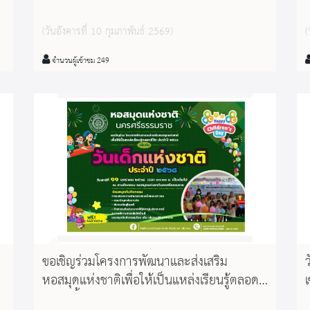
กับหอสมุดแห่งชาตินครศรีธรรมราช วันเสาร์ที่
14 กุมภาพันธ์ 2569 กิจกรรม คัพเค้ก สวีท
(วันอังคารที่ 10 กุมภาพันธ์ 2569)
(
ฮาร์ท : Valentine's Day รับจำนวนจำกัด
มก
สมัครได้ตั้งแต่วันนี้เป็นต้นไป
จำนวนผู้เข้าชม 249
ขอเชิญร่วมโครงการพัฒนาและส่งเสริม
ว
หอสมุดแห่งชาติเพื่อให้เป็นแหล่งเรียนรู้ตลอด
ชีวิต (ทั้งส่วนกลางและส่วนภูมิภาค) ประจำปี