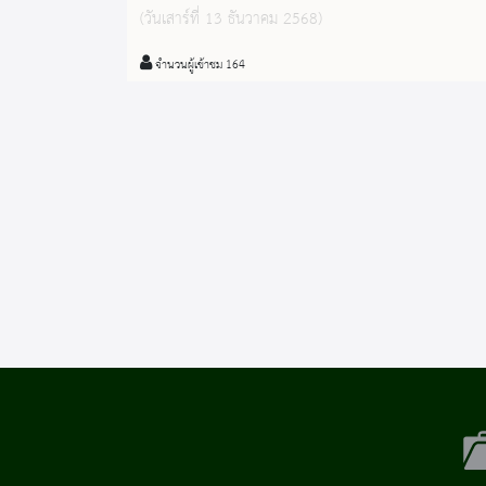
20 ธันวาคม 2568 กิจกรรม "โอรีโอ้ป๊อป"
(วันเสาร์ที่ 13 ธันวาคม 2568)
คริสต์มาส : Oreo Pop รับจำนวนจำกัด
สมัครได้ตั้งแต่วันนี้เป็นต้นไป
จำนวนผู้เข้าชม 164