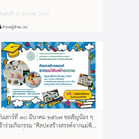
ชีวิต (ทั้งส่วนกลางและส่วนภูมิภาค) ประจำปี
๒๕๖๙ นื่องในวันเด็กแห่งชาติ วันเสาร์ที่ ๑๐
วันศุกร์ที่ 09 มกราคม 2569)
ราคม ๒๕๖๘ ณ หอสมุดแห่งชาติ
นครศรีธรรมราช ตั้งแต่เวลา ๐๗.๓๐ น.
จำนวนผู้เข้าชม 161
เป็นต้นไป
ันเสาร์ที่ ๓๐ มีนาคม ๒๕๖๗ ขอเชิญน้อง ๆ
เข้าร่วมกิจกรรม "ศิลปะสร้างสรรค์จากแม่พิมพ์
กระดาษ" ที่หอสมุดแห่งชาตินครศรีธรรมราช