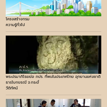
โครงสร้างกรม
ความรู้ทั่วไป
พระปรมาภิไธยย่อ ภปร. ที่พบในประเทศไทย อุทยานแห่งชาติ
ธารโบกขรณี จ.กระบี่
วีดิทัศน์