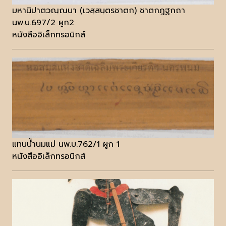
มหานิปาตวณฺณนา (เวสฺสนฺตรชาตก) ชาตกฎฐกถา
นพ.บ.697/2 ผูก2
หนังสืออิเล็กทรอนิกส์
แทนน้ำนมแม่ นพ.บ.762/1 ผูก 1
หนังสืออิเล็กทรอนิกส์