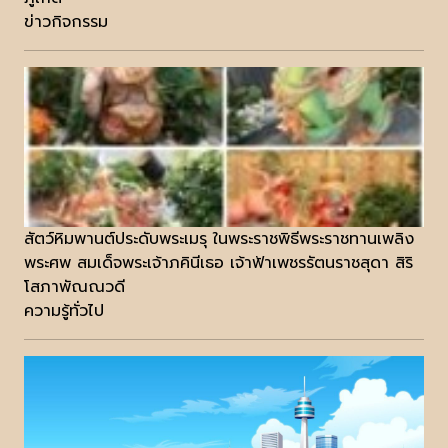
ข่าวกิจกรรม
สัตว์หิมพานต์ประดับพระเมรุ ในพระราชพิธีพระราชทานเพลิง
พระศพ สมเด็จพระเจ้าภคินีเธอ เจ้าฟ้าเพชรรัตนราชสุดา สิริ
โสภาพัณณวดี
ความรู้ทั่วไป