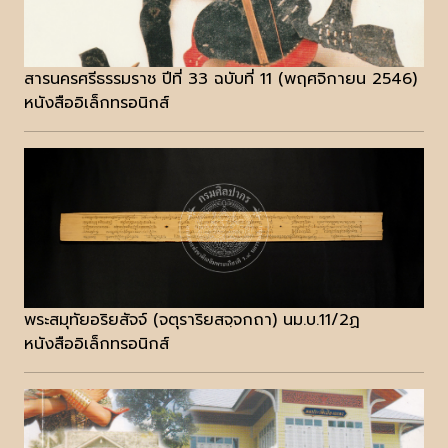
สารนครศรีธรรมราช ปีที่ 33 ฉบับที่ 11 (พฤศจิกายน 2546)
หนังสืออิเล็กทรอนิกส์
พระสมุทัยอริยสัจจ์ (จตุราริยสจฺจกถา) นม.บ.11/2ฏ
หนังสืออิเล็กทรอนิกส์