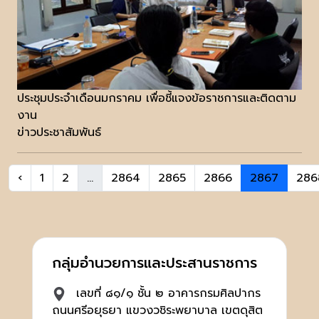
ประชุมประจำเดือนมกราคม เพื่อชี้แจงข้อราชการและติดตาม
งาน
ข่าวประชาสัมพันธ์
‹
1
2
...
2864
2865
2866
2867
286
กลุ่มอำนวยการและประสานราชการ
เลขที่ ๘๑/๑ ชั้น ๒ อาคารกรมศิลปากร
ถนนศรีอยุธยา แขวงวชิระพยาบาล เขตดุสิต