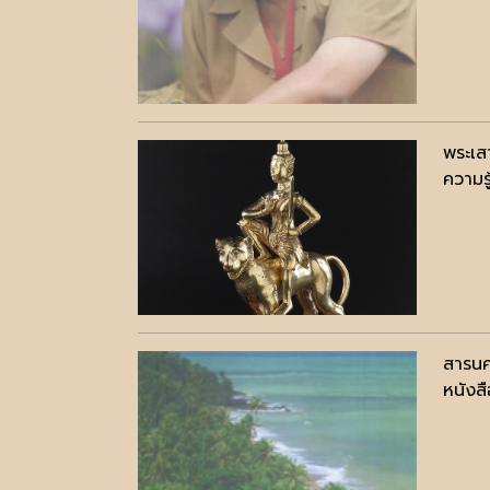
พระเสา
ความรู
สารนค
หนังสื