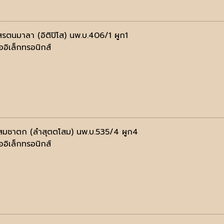
โสรตนมาลา (อิติปิโส) นพ.บ.406/1 ผูก1
ออิเล็กทรอนิกส์
โสมชาตก (ลำสุตตโสม) นพ.บ.535/4 ผูก4
ออิเล็กทรอนิกส์