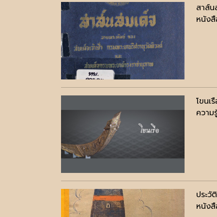
สาส์น
หนังสื
โขนเรื
ความรู
ประวั
หนังสื