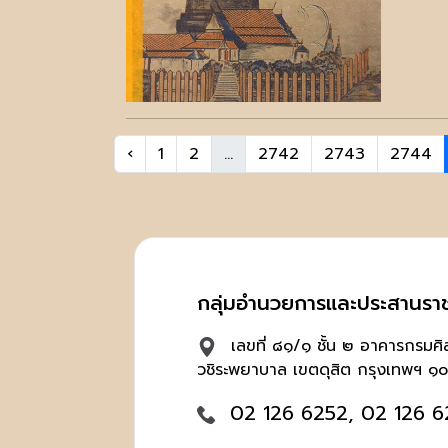
‹
1
2
...
2742
2743
2744
กลุ่มอำนวยการและประสานรา
เลขที่ ๘๑/๑ ชั้น ๒ อาคารกรมศ
วชิระพยาบาล เขตดุสิต กรุงเทพฯ ๑
02 126 6252, 02 126 6