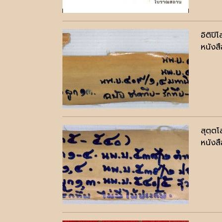
อิติปิ
หนังสื
สุตฺต
หนังสื