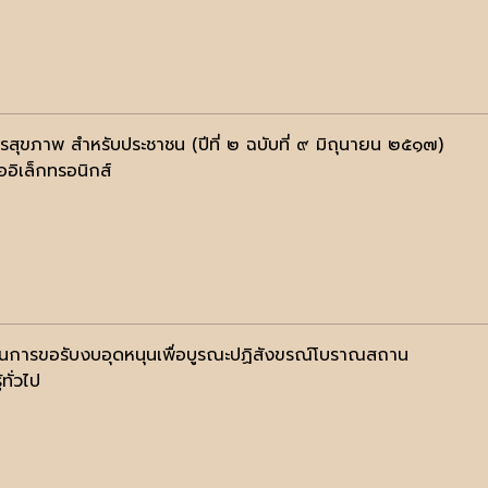
รสุขภาพ สำหรับประชาชน (ปีที่ ๒ ฉบับที่ ๙ มิถุนายน ๒๕๑๗)
ออิเล็กทรอนิกส์
อนการขอรับงบอุดหนุนเพื่อบูรณะปฏิสังขรณ์โบราณสถาน
้ทั่วไป