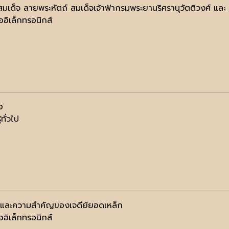
สมเด็จ ลายพระหัตถ์ สมเด็จเจ้าฟ้ากรมพระยานริศรานุวัตติวงศ์ แ
ออิเล็กทรอนิกส์
อ
้ทั่วไป
ติและความสำคัญของเจดีย์ยอดเหล็ก
ออิเล็กทรอนิกส์