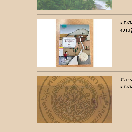
หนังสื
ความรู
ปริวา
หนังสื