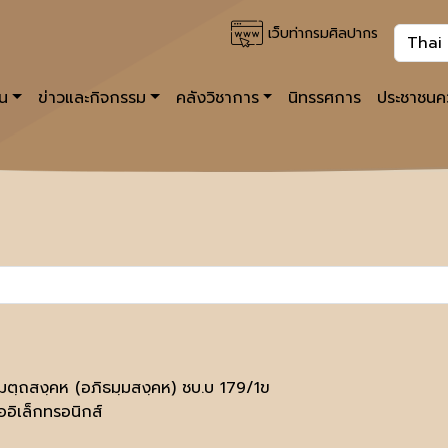
เว็บท่ากรมศิลปากร
าน
ข่าวและกิจกรรม
คลังวิชาการ
นิทรรศการ
ประชาชนคว
ฺมตฺถสงฺคห (อภิธมฺมสงฺคห) ชบ.บ 179/1ข
ออิเล็กทรอนิกส์