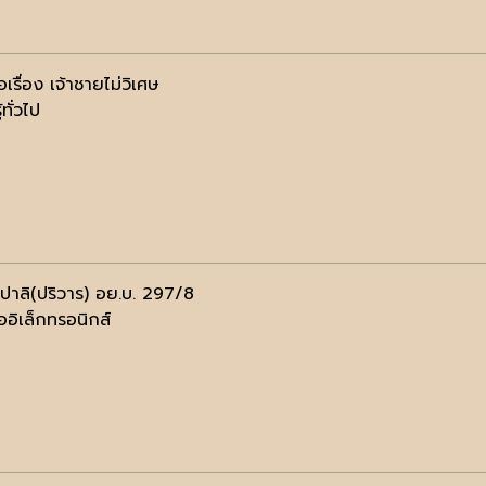
อเรื่อง เจ้าชายไม่วิเศษ
้ทั่วไป
รปาลิ(ปริวาร) อย.บ. 297/8
ออิเล็กทรอนิกส์