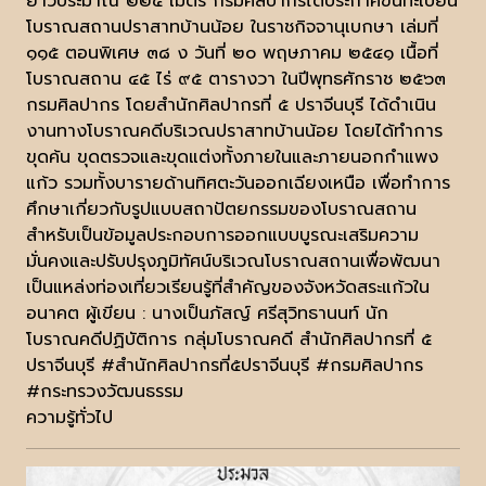
ยาวประมาณ ๒๒๕ เมตร กรมศิลปากรได้ประกาศขึ้นทะเบียน
โบราณสถานปราสาทบ้านน้อย ในราชกิจจานุเบกษา เล่มที่
๑๑๕ ตอนพิเศษ ๓๘ ง วันที่ ๒๐ พฤษภาคม ๒๕๔๑ เนื้อที่
โบราณสถาน ๔๕ ไร่ ๙๕ ตารางวา ในปีพุทธศักราช ๒๕๖๓
กรมศิลปากร โดยสำนักศิลปากรที่ ๕ ปราจีนบุรี ได้ดำเนิน
งานทางโบราณคดีบริเวณปราสาทบ้านน้อย โดยได้ทำการ
ขุดค้น ขุดตรวจและขุดแต่งทั้งภายในและภายนอกกำแพง
แก้ว รวมทั้งบารายด้านทิศตะวันออกเฉียงเหนือ เพื่อทำการ
ศึกษาเกี่ยวกับรูปแบบสถาปัตยกรรมของโบราณสถาน
สำหรับเป็นข้อมูลประกอบการออกแบบบูรณะเสริมความ
มั่นคงและปรับปรุงภูมิทัศน์บริเวณโบราณสถานเพื่อพัฒนา
เป็นแหล่งท่องเที่ยวเรียนรู้ที่สำคัญของจังหวัดสระแก้วใน
อนาคต ผู้เขียน : นางเป็นภัสญ์ ศรีสุวิทธานนท์ นัก
โบราณคดีปฏิบัติการ กลุ่มโบราณคดี สำนักศิลปากรที่ ๕
ปราจีนบุรี #สำนักศิลปากรที่๕ปราจีนบุรี #กรมศิลปากร
#กระทรวงวัฒนธรรม
ความรู้ทั่วไป