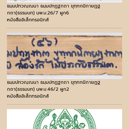
ธมฺมปทวณฺณนา ธมฺมปทฏฐกถา ขุทฺทกนิกายฏฐ
กถา(ธรรมบท) นพ.บ.26/7 ผูก6
หนังสืออิเล็กทรอนิกส์
ธมฺมปทวณฺณนา ธมฺมปทฏฐกถา ขุทฺทกนิกายฏฐ
กถา(ธรรมบท) นพ.บ.46/2 ผูก2
หนังสืออิเล็กทรอนิกส์