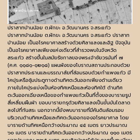
ปราสาทบ้านน้อย ต.ผักขะ อ.วัฒนานคร จ.สระแก้ว
ปราสาทบ้านน้อย ต.ผักขะ อ.วัฒนานคร จ.สระแก้ว ปราสาท
บ้านน้อย เป็นอโรคยาศาลสร้างด้วยศิลาแลงและอิฐ ปัจจุบัน
เป็นอโรคยาศาลเพียงแห่งเดียวที่สำรวจพบในจังหวัด
สระแก้ว สร้างขึ้นในสมัยรัชกาลของพระเจ้าชัยวรมันที่ ๗
(ค.ศ. ๑๑๘๑-๑๒๑๘) แผนผังของโบราณสถานประกอบด้วย
ปราสาทประธานและบรรณาลัยที่ล้อมรอบด้วยกำแพงแก้ว มี
โคปุระหรือซุ้มประตูทางด้านทิศตะวันออกเพียงด้านเดียว
ภายในโคปุระแบ่งเป็นห้องทิศเหนือและห้องทิศใต้ ด้านทิศ
ตะวันออกเฉียงเหนือของกำแพงแก้วเป็นที่ตั้งของบารายรูป
สี่เหลี่ยมผืนผ้า ขอบบารายกรุด้วยศิลาแลงเป็นขั้นบันไดลาด
ลงไปที่ก้นสระ นอกจากนี้ยังพบบารายที่มีคันดินล้อมรอบ
บริเวณด้านทิศเหนือและทิศตะวันออกของอโรคยาศาล โดย
บารายด้านทิศเหนือกว้างประมาณ ๔๕ เมตร ยาวประมาณ
๖๐ เมตร บารายด้านทิศตะวันออกกว้างประมาณ ๑๑๐ เมตร