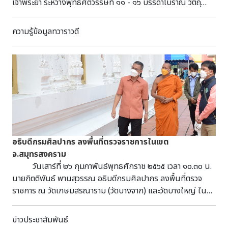
เจ้าพระยา ระหว่างพุทธศตวรรษที่ ๑๑ - ๑๖ บรรดาโบราณ วัตถุ
ศิลปวัตถุ และโบราณสถาน ส่วนใหญ่ล้วนสร้างขึ้นเนื่องในพุทธ
ศาสนาลัทธิหินยาน หากแต่ยังปรากฏหลักฐานการนับถือศาสนา
ความรู้ข้อมูลทวาราวดี
พุทธลัทธิมหายานและฮินดูรวมอยู่ด้วย อิทธิพล ของศิลป
วัฒนธรรมทวารวดีได้แพร่ขยายไปยังภูมิภาคอื่น ทั้งภาคเหนือ ภาค
ตะวันออก เฉียงเหนือ และภาคใต้ จึงอาจกล่าวได้ว่าศิลปะทวารวดี
คือ “ต้นกําเนิดพุทธศิลป์ใน สยามประเทศ” แต่เดิมการ
ศึกษาเรื่องราวเกี่ยวกับวิวัฒนาการของศิลปะทวารวดีมักให้ความ
สําคัญต่อ กลุ่มพระพุทธรูปเป็นหลัก เนื่องจากมีการค้นพบเป็นจํา
นวนมาก อีกทั้งยังบ่งบอกถึงการ รับนับถือพุทธศาสนาลัทธิ
เถรวาทในวัฒนธรรมทวารวดีได้เป็นอย่างดี แม้จะมีการค้นพบ
หลักฐานที่เกี่ยวข้องกับพุทธศาสนาลัทธิมหายาน และศาสนาฮินดู
อธิบดีกรมศิลปากร ลงพื้นที่ตรวจราชการในเขต
ปะปนอยู่บ้างแต่มีจํานวน ไม่มากนัก โดยทั่วไปมักจัดแบ่งกลุ่ม และ
จ.สมุทรสงคราม
ยุคสมัย พระพุทธรูปศิลปะทวารวดีออกเป็น ๓ กลุ่มตามอายุสมัย
วันเสาร์ที่ ๒๖ กุมภาพันธ์พุทธศักราช ๒๕๖๕ เวลา ๑๐.๓๐ น.
ดังนี้ - ศิลปะทวารวดีตอนต้น อายุราวพุทธศตวรรษที่ ๑๑
นายกิตติพันธ์ พานสุวรรณ อธิบดีกรมศิลปากร ลงพื้นที่ตรวจ
- ต้นพุทธศตวรรษที่ ๑๓ จัด เป็นพระพุทธรูประยะแรกของทวารวดี
ราชการ ณ วัดเกษมสรณาราม (วัดบางจาก) และวัดบางใหญ่ ใน
และพุทธศิลปะที่ปรากฏบนผืนแผ่นดินไทย ได้รับ อิทธิพลจาก
เขต จ.สมุทรสงคราม โดยมีนางศาริสา จินดาวงษ์ ผู้อำนวยการ
พระพุทธรูปศิลปะอินเดียแบบอมราวดี คุปตะ - หลังคุปตะ
สำนักศิลปากรที่ ๑ ราชบุรี รายงานความเป็นมา ความคืบหน้าใน
ข่าวประชาสัมพันธ์
- ศิลปะทวารวดีตอนกลาง อายุราวพุทธศตวรรษที่ ๑๓ – กลาง
การบูรณะพร้อมด้วยคณะเจ้าหน้าที่ ที่เกี่ยวข้องร่วมลงพื้นที่ และ