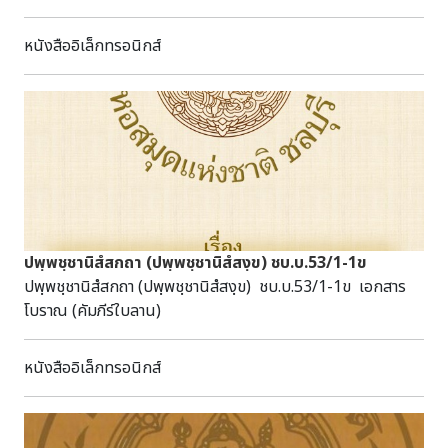
ที่ ๒๖ กันยายนที่ผ่านมา เกิดเหตุการชำรุดของเขื่อนลำเชียงไกร
ชุด : มัดที่ 101 (80-85) ผูก 3ก (2565)หัวเรื่อง : สังฮอมธาตุ--
ตอนล่าง ทำให้มวลน้ำ จำนวนมากเริ่มไหลทะลักลงมายังพื้นที่ท้าย
เอกสารโบราณ คัมภีร์ใบลาน พุทธศาสนาอักษร :
หนังสืออิเล็กทรอนิกส์
เขื่อน บางส่วนของอำเภอเมือง อำเภอโนนไทย อำเภอโนนสูง
ธรรมอีสานภาษา : ธรรมอีสานบทคัดย่อ : มีเนื้อหาเกี่ยวกับพุทธ
อำเภอ พิมาย ทำให้เกิดผลกระทบอย่างต่อเนื่องกับโบราณสถาน
ศาสนา สามารถสืบค้นได้ที่ห้องศรีโคตรบูรณ์ หอสมุดแห่งชาติ
และแหล่งเรียนรู้ของกรมศิลปากรในพื้นที่จังหวัดนครราชสีมา
เฉลิมพระเกียรติ สมเด็จพระนางเจ้าสิริกิติ์ พระบรมราชินีนาถ
โดยปริมาณน้ำในแม่น้ำมูลได้เพิ่มระดับขึ้นอย่างรวดเร็ว และเริ่ม
นครพนม
เอ่อล้นเข้าในพื้นที่ของพิพิธภัณฑสถานแห่งชาติ พิมาย มากขึ้น
ทำให้สำนักศิลปากรที่ ๑๐ นครราชสีมา ต้องเร่งบูรณาการความ
ร่วมมือจากหน่วยงานในสังกัดและส่วนราชการต่างๆ เพื่อป้องกัน
น้ำท่วม โดยระดมเจ้าหน้าที่ทั้งจากสำนักศิลปากรที่ ๑๐
นครราชสีมา พิพิธภัณฑสถานแห่งชาติ พิมาย หน่วยทหารจากกรม
ปพฺพชฺชานิสํสกถา (ปพฺพชฺชานิสํสงฺข) ชบ.บ.53/1-1ข
ทหารช่างที่ ๒ ค่ายสุรธรรมพิทักษ์ และจิตอาสาพระราชทาน ๙๐๔
ปพฺพชฺชานิสํสกถา (ปพฺพชฺชานิสํสงฺข) ชบ.บ.53/1-1ข เอกสาร
ชุดปฎิบัติการจิตอาสาภัยพิบัติ อบต.กระชอนและตำบลชีวาน กว่า ๕๐
โบราณ (คัมภีร์ใบลาน)
ชีวิต เร่งวางแนวกระสอบทรายเพื่อเสริมความสูงของแนวกระสอบ
ทรายบริเวณริมตลิ่งด้านหลังพิพิธภัณฑ์ที่ติดกับแม่น้ำมูล ซึ่งมี
ระยะทางยาวกว่า ๑๘๐ เมตร โดยในขณะนี้สามารถวางแนวกระสอบ
หนังสืออิเล็กทรอนิกส์
ทรายได้ที่ความสูงเหนือจากพื้นตลิ่งโดยเฉลี่ยประมาณ ๖๐ - ๗๐
เซนติเมตร ตลอดแนวความยาวตลิ่ง ทำให้ปัจจุบันระดับน้ำในแม่น้ำ
มูลยังอยู่ต่ำกว่าจุดสูงสุดของแนวกระสอบทรายประมาณ ๓๐ – ๔๐