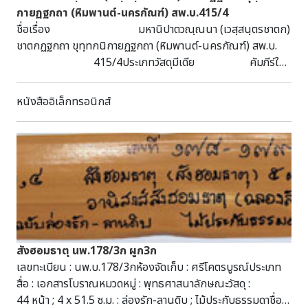
กายฏฐกถา (หิมพานต์-นครกัณฑ์) สพ.บ.415/4
ราชวรวิหาร วัดไชยวัฒนาราม ป้อมเพชร บ้านโปรตุเกสและบ้าน
ชื่อเรื่อง มหานิปาตวณฺณนา (เวสฺสนฺตรชาตก)
ฮอลันดา ดังนั้น ตั้งแต่วันที่ ๑๗ กันยายน ที่ผ่านมา กรมศิลปากร
ชาตกฏฐกถา ขุทฺทกนิกายฏฐกถา (หิมพานต์-นครกัณฑ์) สพ.บ.
จึงติดตั้งแผงป้องกันน้ำในจุดแรกคือวัดไชยวัฒนาราม เนื่องจาก
415/4ประเภทวัสดุมีเดีย คัมภีร์ใบ
เป็นพื้นที่ที่มีระดับต่ำสุด และดำเนินการในโบราณสถานอื่นๆ ตาม
ลานหมวดหมู่ พุทธศาสนาลักษณะวัสดุ
ลำดับ ล่าสุดเมื่อเวลา ๐๖.๐๐ น. ของวันที่ ๒๙ กันยายน ๒๕๖๔
38 หน้า กว้าง 4.5 ซม. ยาว 56.5 ซม.หัวเรื่อง
เขื่อนเจ้าพระยาระบายน้ำท้ายเขื่อน ๒,๗๔๙ ลบ.ม. ต่อวินาที ทำให้
หนังสืออิเล็กทรอนิกส์
พุทธศาสนา เทศน์มหาชาติ
ขณะนี้ระดับน้ำสูงกว่าสันเขื่อนแล้วในโบราสถานบางแห่ง เช่น วัด
คาถาพัน
ไชยวัฒนารามและวัดธรรมาราม ในระดับ ๓๐ - ๔๐ เซนติเมตร
ชาดก บทคัดย่อ/บันทึก เป็นคัมภีร์ใบลาน อักษรธรรม
อย่างไรก็ตามแผงป้องกันน้ำของโบราณสถานทั้งสองแห่ง
อีสาน ภาษาบาลี-ไทยอีสาน เส้นจาร ฉบับทองทึบ-ลานดิบ-ล่อง
สามารถป้องกันน้ำได้ถึงระดับ ๒ - ๒.๕ เมตร ต่อจากนี้กรม
ชาด ได้รับบริจาคมาจากวัดลานคา ต.โคกคราม อ.บางปลาม้า
ศิลปากรได้มีการเฝ้าระวังและติดตามสถานการณ์น้ำอย่างใกล้ชิด
จ.สุพรรณบุรี
พร้อมจัดเตรียมกำลังคนและวัสดุอุปกรณ์ โดยประสานความร่วม
มือกับหน่วยงานต่างๆ เช่น จังหวัดพระนครศรีอยุธยา องค์การ
บริหารส่วนจังหวัดพระนครศรีอยุธยา เทศบาลฯ กองอำนวยการ
รักษาความมั่นคงภายในจังหวัดพระนคร ศรีอยุธยา ฯลฯ ภาพที่ ๗
สังฮอมธาตุ นพ.178/3ก ผูก3ก
- ๙ : วัดธรรมาราม จ.พระนครศรีอยุธยาภาพที่ ๑๐ - ๑๑ : วัดไชย
เลขทะเบียน : นพ.บ.178/3กห้องจัดเก็บ : ศรีโคตรบูรณ์ประเภท
วัฒนาราม จ.พระนครศรีอยุธยาผลกระทบจากอ่างเก็บน้ำลำเชียง
สื่อ : เอกสารโบราณหมวดหมู่ : พุทธศาสนาลักษณะวัสดุ :
ไกรตอนล่างเสียหายในพื้นที่ อ.พิมาย จ.นครราชสีมา เมื่อวัน
44 หน้า ; 4 x 51.5 ซ.ม. : ล่องรัก-ลานดิบ ; ไม้ประกับธรรมดาชื่อ