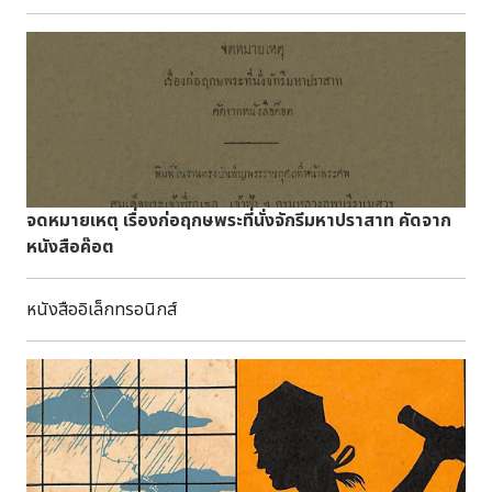
พุทธศตวรรษที่ ๑๕ เป็นกลุ่มพระพุทธรูปมีลักษณะผสมผสาน
ให้การต้อนรับ ทั้งนี้ท่านอธิบดีได้ให้แนวทาง ทิศทางในการปฏิบัติ
ระหว่างอิทธิพลอินเดียแบบหลังคุปตะ แบบปาละ และอิทธิพลพื้น
ภารกิจต่างๆ ในการดำเนินงานให้ได้ประโยชน์ประสิทธิภาพ ร่วม
เมือง จัดเป็นกลุ่มพระพุทธรูปเอกลักษณ์ศิลปกรรมสมัยทวารวดี
กันกับชุมชนทั้งสองฝ่าย
เป็นแบบ ที่พบมากที่สุด - ศิลปะทวารวดีตอนปลาย อายุ
ราวกลางพุทธศตวรรษที่ ๑๕ - ๑๖ จัดเป็นรุ่นสุดท้าย ของศิลปะ
ทวารวดี ได้รับอิทธิพลจากศิลปะขอมแบบบาแก๊ง และแบบบาปวน
จดหมายเหตุ เรื่องก่อฤกษพระที่นั่งจักรีมหาปราสาท คัดจาก
หนังสือค๊อต
หนังสืออิเล็กทรอนิกส์