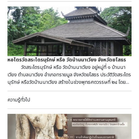
ตะวันออก เฉพาะปราสาทประธานองค์กลางที่ปรากฏร่องรอยของ
เรือบตและนำเรือล่องสู่ในทะเลกลับเข้าฝั่งสำเร็จ บทที่ 13
มุขยื่นออกมาทางด้านหน้า มีบรรณาลัยหรือที่เก็บคัมภีร์สร้างด้วย
เบนเริ่มเรียนการค้าขายด้วยการค้าเทียนไข บทที่ 14 เบน
ศิลาแลงตั้งอยู่ทางทิศตะวันออกเฉียงใต้ของปราสาทประธาน ๑
ต้องทำสัญญาจ้างเป็นเด็กเรียงพิมพ์ บทที่ 15 เบนหา
หลัง ทั้งหมดล้อมรอบด้วยกำแพงแก้วสร้างด้วยศิลาแลง มีโคปุระ
หนังสือที่อ่านมาอ่านจนดึก และบอกพี่ชายคือเจมส์ที่เบนไปทำงาน
หรือซุ้มประตูทางเข้าด้านทิศตะวันออกและทิศตะวันตก กู่พระโกนา
ด้วยบอกว่าอยากมีเงินซื้ออาหารกินเอง และแบ่งเงินที่เหลือไปซื้อ
มีภาพสลักประดับตามส่วนต่าง ๆ ของปราสาทงดงามน่าชม เช่น
หนังสือมาอ่าน บทที่ 16 เบนเริ่มเขียนเรื่องตลก โดยสมมุติ
ลายบัวแปดกลีบที่อกเลาประตูหลอก ลายก้านขด / ลายก้านต่อดอก
ให้ตนเองเป็นคุณนิ่ง ทำความดี และแอบสอดไว้ที่ประตูโรงพิมพ์
ที่เสาซุ้มประตูปราสาท เป็นต้น ถึงแม้โบราณสถานแห่งนี้จะพัง
และได้ตีพิมพ์ในหนังสือพิมพ์คูแรนต์โดยไม่มีใครรู้ว่าเป็นเรื่องของ
หอไตรวัดสระไตรนุรักษ์ หรือ วัดบ้านนาเวียง จังหวัดยโสธร
ทลายตามกาลเวลาและมีการซ่อมแซมในสมัยหลัง แต่ยังมีภาพสลัก
เบน บทที่ 17 เจมส์ประกาศให้คุณนายนิ่ง (เรื่องของเบน)
วัดสระไตรนุรักษ์ หรือ วัดบ้านนาเวียง อยู่หมู่ที่ ๑ บ้านนา
เล่าเรื่องที่งดงามปรากฏอยู่ ได้แก่ “ภาพสลักนารายณ์บรรทม
ส่งมาตีพิมพ์อีกบ่อย และประชาชนเรียกร้องให้คุณนายนิ่ง
เวียง ตำบลนาเวียง อำเภอทรายมูล จังหวัดยโสธร ประวัติวัดสระไตร
สินธุ์” หรือวิษณุอนัตศายินปัทมนาภะ ซึ่งเป็นเรื่องราวการบรรทม
ทำความดีมากขึ้น และความลับก็ถูกเปิดเผยเจมส์ถึงกับตกตะลึง
นุรักษ์ หรือวัดบ้านนาเวียง สร้างในช่วงพุทธศตวรรษที่ ๒๔ โดย
ของพระวิษณุเหนือพญาอนันตนาคราชเพื่อสร้างโลก ณ เกษียร
นึกไม่ถึงว่าคุณนายนิ่ง ทำความดีคือเบนนั่นเอง เบนจึงนำ
พระครูหลักคำ (ชา) ภิกษุชาวลาว ภายหลังได้บูรณะใน พ.ศ.๒๔๕๐
สมุทรหรือทะเลน้ำนมอันเป็นที่ประทับของพระองค์ โดยตามความ
ต้นฉบับที่เขียนมาให้เจมส์ดู บทที่ 18 เบนเริ่มมทีปัญหากับ
ภายในวัดมีโบราณสถานสำคัญ ได้แก่ หอไตรหอไตร ตั้งอยู่กลาง
ความรู้ทั่วไป
เชื่อของฮินดูกล่าวว่า เมื่อโลกถึงกลียุคพระศิวะจะทำลายล้างโลก
เจมส์ผู้เป็นพี่ชาย แต่ก็อดทนไม่ยอมไปทำอาชีพกะลาสีและสุดท้าย
สระน้ำ มีลักษณะสถาปัตยกรรมแบบอีสาน-ล้านช้าง ที่ได้รับ
จากนั้นพระวิษณุ (พระนารายณ์) จะสร้างโลกใหม่โดยกระทำโยคะ
เขาก็หนีจากเจมส์แล่นเรือไปสู่เมืองใหม่ บทที่ 19 ทุกคน
อิทธิพลไทยใหญ่ ดังจะเห็นได้จากชุดหลังคาจั่วซ้อนชั้น และทำ
นิทราจนบังเกิดเป็นดอกบัวทองผุดจากพระนาภี (สะดือ) ภายใน
ออกตามหาเบนและเบนได้ไปทำงานในโรงพิมพ์ที่เมืองฟิลา
ชายคาปีกนกซ้อนชั้นยื่นออกทั้งสี่ด้าน มุงกระเบื้องแป้นเกล็ด
ดอกบัวมีพระพรหมประทับอยู่และจะทำหน้าที่สร้างโลกต่อไป ภาพ
เดลเฟีย และมีชีวิตที่ดีขึ้น มีอาหาร เสื้อผ้า นาฬิกา บทที่ 20
คล้ายกับชุดหลังคาหอไตรวัดทุ่งศรีเมือง จังหวัดอุบลราชธานี เสา
สลักพระนารายณ์บรรทมสินธุ์ที่กู่พระโกนาพบบนทับหลังด้านทิศ
หลายปีผ่านไปเบนมีโรงพิมพ์เป็นของตนเอง ได้ทำงานให้กับ
และตัวอาคารสร้างด้วยไม้ หันหน้าไปทางทิศตะวันตก ขนาดกว้า
ตะวันออกของปราสาทองค์เหนือ ซึ่งปัจจุบันปราสาทดังกล่าวมีการ