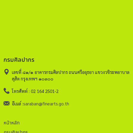
https://www.facebook.com/profile/100068946018506/se
ประมาณพุทธศตวรรษที่ ๑๖ ศิลปะแบบบาปวน ร่วมสมัยกับ
story_fbid=pfbid02riUfktVs2zKNb2zePx4oD57wVivqf
q=%E0%B8%9E%E0%B8%A3%E0%B8%B0%E0%B8%9E%
ปราสาทสระกำแพงใหญ่ จ.ศรีสะเกษ ปราสาทสด๊กก็อกธม
จ.สระแก้ว ปราสาทบ้านพลวง จังหวัดสุรินทร์ และปราสาทเมืองต่ำ
จังหวัดบุรีรัมย์ พระนารายณ์บรรทมสินธุ์ ณ ปราสาทกู่พระโกนานี้
นับเป็นทับหลังและภาพสลักที่มีอยู่เพียงไม่กี่แห่งในประเทศไทย
อีกทั้งพบเพียงแห่งเดียวในจังหวัดร้อยเอ็ด มีความสมบูรณ์งดงาม
ด้วยรูปแบบศิลปะ และยังคงอยู่ในตำแหน่งเดิมเมื่อครั้งแรกสร้าง
มีคุณค่าทางประวัติศาสตร์และโบราณคดีอย่างยิ่ง ทั้งนี้กรม
กรมศิลปากร
ศิลปากรเล็งเห็นถึงความสำคัญ ได้ประกาศขึ้นทะเบียนโบราณ
สถานกู่พระโกนาในราชกิจจานุเบกษา เมื่อวันที่ ๘ มีนาคม ๒๔๗๘
เลขที่ ๘๑/๑ อาคารกรมศิลปากร ถนนศรีอยุธยา แขวงวชิระพยาบาล
และประกาศกำหนดเขตที่ดินโบราณสถานเมื่อวันที่ ๒๑ ตุลาคม
ดุสิต กรุงเทพฯ ๑๐๓๐๐
๒๕๒๕ เนื้อที่ประมาณ ๘ ไร่ ๒ งาน ๑๖ ตารางวา เพื่อเป็นแหล่ง
เรียนรู้ด้านศิลปวัฒนธรรมที่สำคัญของชาติสืบไป ผู้เรียบเรียง:
โทรศัพท์ : 02 164 2501-2
นายกฤษณพงศ์ พูนสวัสดิ์ นักโบราณคดีปฏิบัติการ สำนัก
ศิลปากรที่ ๙ อุบลราชธานี เอกสารอ้างอิง: กษมา เกาไศยานนท์.
อีเมล์ :
saraban@finearts.go.th
“รูปเคารพพระนารายณ์บรรทมสินธุ์ในประเทศไทย.” เอกสารการ
ศึกษาเฉพาะบุคคลปริญญาศิลปศาสตรบัณฑิต (โบราณคดี) ภาค
หน้าหลัก
วิชาโบราณคดี คณะโบราณคดี มหาวิทยาลัยศิลปากร, ๒๕๒๘.
สำนักงานโบราณคดีและพิพิธภัณฑสถานแห่งชาติที่ ๘
กรมศิลปากร