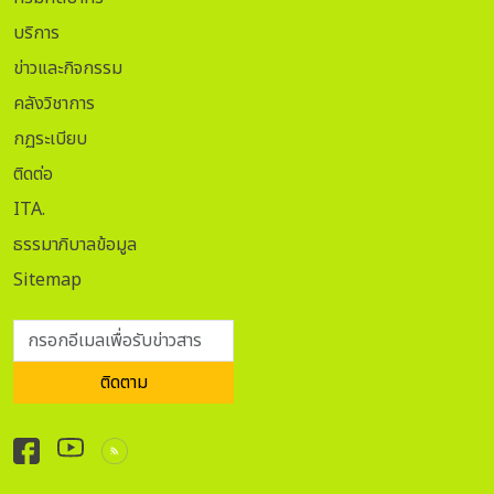
อุบลราชธานี. เอกสารประกอบการประชุมคณะกรรมการปรับปรุง
บริการ
พัฒนาพื้นที่โบราณสถานวัดกู่พระโกนา. อุบลราชธานี: สำนักงาน
ข่าวและกิจกรรม
โบราณคดีและพิพิธภัณฑสถานแห่งชาติที่ ๘ อุบลราชธานี, ๒๕๔๕.
(เอกสารอัดสำเนา) อรุณศักดิ์ กิ่งมณี. ทิพยนิยายจากปราสาทหิน.
คลังวิชาการ
กรุงเทพฯ: เมืองโบราณ, ๒๕๕๕.
กฏระเบียบ
ติดต่อ
ITA.
ธรรมาภิบาลข้อมูล
Sitemap
กรอกอีเมลเพื่อรับข่าวสาร
ติดตาม