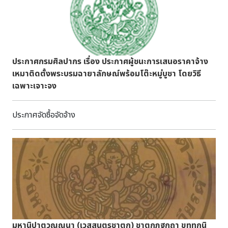
ประเทศไทยตอนบนที่ได้รับอิทธิพลพายุโซนร้อนเตี้ยนหมู่ทำให้มี
ปริมาณน้ำฝนสะสมเป็นจำนวนมากและเกิดน้ำท่วมขังรอการ
ระบายภายในบริเวณโบราณสถาน ปัจจุบันภาพรวมของ
สถานการณ์เริ่มคลี่คลาย เนื่องจากปริมาณฝนตกสะสมลดน้อยลง
ในเขตอุทยานประวัติศาสตร์สุโขทัยและอุทยานประวัติศาสตร์
ประกาศกรมศิลปากร เรื่อง ประกาศผู้ชนะการเสนอราคาจ้าง
ศรีสัชนาลัยพบว่า มีปริมาณน้ำฝนที่ท่วมขังไม่มากนักรอการ
เหมาติดตั้งพระบรมฉายาลักษณ์พร้อมโต๊ะหมู่บูชา โดยวิธี
ระบายออกจากพื้นที่ ส่วนอุทยานประวัติศาสตร์กำแพงเพชรได้รับ
เฉพาะเจาะจง
ผลกระทบจากพายุฝน มีต้นไม้บางส่วนล้มทับทำให้โบราณสถาน
เสียหายเล็กน้อย ได้แก่ แนวกำแพงศิลาแลงวัดพระนอน และป้อม
ประกาศจัดซื้อจัดจ้าง
ทุ่งเศรษฐีซึ่งมีน้ำฝนที่ท่วมขังรอการระบาย อย่างไรก็ตาม การเดิน
ทางท่องเที่ยวในเขตอุทยานประวัติศาสตร์ทั้ง ๓ แห่ง นักท่องเที่ยว
ยังคงสามารถเดินทางมาเที่ยวชมโบราณสถานภายในเขตอุทยาน
ประวัติศาสตร์ได้ตามปกติภาพที่ ๑ - ๓ : อุทยานประวัติศาสตร์
ศรีสัชนาลัยภาพที่ ๔ - ๖ : อุทยานประวัติศาสตร์สุโขทัยสถานการณ์
อุทกภัยในพื้นที่นครประวัติศาสตร์พระนครศรีอยุธยา พื้นที่
นครประวัติศาสตร์พระนครศรีอยุธยา ถือว่ามีความเสี่ยงระดับน้ำ
เพิ่มสูงขึ้นอย่างต่อเนื่อง เมื่อ ประเมินแล้วพบว่าจะมีผลกระทบกับ
โบราณสถานที่ตั้งอยู่ริมฝั่งแม่น้ำบริเวณภายในและภายนอกเกาะ
มหานิปาตวณฺณนา (เวสฺสนฺตรชาตก) ชาตกฏฐกถา ขุทฺทกนิ
เมืองทั้งหมด ดังเช่น วัดเชิงท่า วัดธรรมาราม วัดกษัตราธิ