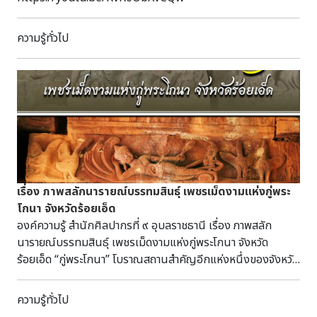
พลาดเมื่อตั้งข้อสงสัยว่า”ข้าวใสไป” และเรื่องความกลัวที่เกิดขึ้นใน
ห้องนอนที่ต้องปฏิบัติตามคำสั่งของพ่ออย่างเคร่งครัด บท
ความรู้ทั่วไป
ที่ 5 เมื่อพ่อเชิญแขกมาเป็นครู่ที่บ้าน เบนต้องเรียรียนรู้ว่าพ่อค้า
ต้องมีความซื่อสัตย์ ชาวนาสอนให้มีความขยัน เศรษฐีสอนให้
มัธยัสถ์และรู้จักประหยัดเวลา ให้ตื่นเช้านอนดึก บทที่ 6 พ่อ
สีไวโอลินและร้องเพลงให้ลูก ๆ ฟัง บทที่ 7 แม่เล่าว่าคุณ
ตาปีเตอร์เก่งเรื่องเย็บผ้า หาปลาวาฬ เป็นครู ทำธุรกิจโรงสี เก่ง
ภาษาอินเดียแดงพูดให้คนอินเดียแดงไม่ฆ่าพวกผิวขาวได้ แล้วก็
สุดท้ายคุณตาได้เป็นช่างรังวัด เบนจึงตั้งความฝันว่าจะเก่งเหมือน
คุณตา บทที่ 8 เบนได้เข้าเรียนโรงเรียนผู้ชายล้วน เบนท่อง
นิทานเรื่องหมากับเงาได้ มีเพื่อสนิทชื่อ นาธาน มอร์ส อายุแก่กว่า
เรื่อง ภาพสลักนารายณ์บรรทมสินธุ์ เพชรเม็ดงามแห่งกู่พระ
เบน 3 ปี ท่องนิทานเรื่อง หมาป่ากับลูกแกะได้ เมื่อวันที่ผู้ว่า
โกนา จังหวัดร้อยเอ็ด
ราชการแวะมาเยี่ยมเยียนเกิดความโกลาหลเมื่อครูประกาศให้ชื่อ
องค์ความรู้ สำนักศิลปากรที่ ๙ อุบลราชธานี เรื่อง ภาพสลัก
นิทานที่เด็กทั้งสองต้องท่องให้ฟังสลับกัน บทที่ 9 เบนเริ่ม
นารายณ์บรรทมสินธุ์ เพชรเม็ดงามแห่งกู่พระโกนา จังหวัด
เรียนรู้ที่จะเอาชนะชีวิตด้วยการฝึกว่ายน้ำและว่ายเก่งด้วย
ร้อยเอ็ด “กู่พระโกนา” โบราณสถานสำคัญอีกแห่งหนึ่งของจังหวัด
บทที่ 10 เบนเริ่มคิดที่จะใช้เครื่องทุนแรงในการว่ายน้ำด้วยการทำ
ร้อยเอ็ด ตั้งอยู่ภายในวัดกู่พระโกนา ตำบลสระคู อำเภอสุวรรณภูมิ
พายที่เบาและแข็งแรง และก็ประดิษฐ์สำเร็จและประดิษฐ์สิ่งอื่น ๆ
จังหวัดร้อยเอ็ด เป็นปราสาทในวัฒนธรรมขอมโบราณประกอบ
ก็ตามมา บทที่ 11 เบนเป็นที่รู้จักของนักหนังสือพิมพ์ว่า
ความรู้ทั่วไป
ด้วยปราสาท ๓ องค์ เรียงกันในแนวเหนือ – ใต้ หันหน้าไปทางทิศ
เป็นนักวิทยาศาสตร์ที่เก่งที่สุดในโลก บทที่ 12 เบนสร้าง