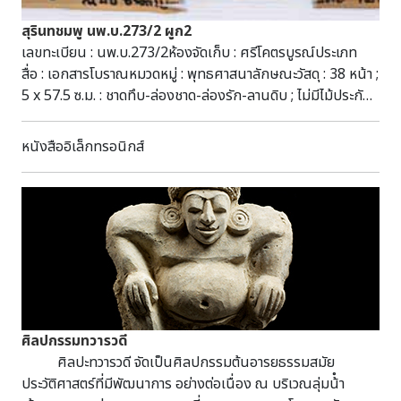
ระดับน้ำยังคงอยู่ต่ำกว่าแนวกระสอบทรายที่จุดสูงสุดอยู่มาก
สุรินทชมพู นพ.บ.273/2 ผูก2
สำหรับโบราณสถานท่านางสระผม และที่ตั้งของสำนักศิลปากรที่
เลขทะเบียน : นพ.บ.273/2ห้องจัดเก็บ : ศรีโคตรบูรณ์ประเภท
๑๐ นครราชสีมา ซึ่งตั้งอยู่ริมฝั่ง ลำน้ำเค็ม ทางทิศใต้ของประตูชัย
สื่อ : เอกสารโบราณหมวดหมู่ : พุทธศาสนาลักษณะวัสดุ : 38 หน้า ;
ห่างจากตัวปราสาทพิมายประมาณ ๑ กิโลเมตร เหนือขึ้นไปจากจุดที่
5 x 57.5 ซ.ม. : ชาดทึบ-ล่องชาด-ล่องรัก-ลานดิบ ; ไม่มีไม้ประกับ
เป็นที่ตั้งโบราณสถานท่านางสระผม และสำนักศิลปากรที่ ๑๐
ชื่อชุด : มัดที่ 117 (232-239) ผูก 2 (2565)หัวเรื่อง : สุรินท
นครราชสีมา ประมาณ ๕๐๐ เมตร เป็นประตูระบายน้ำ ลำน้ำเค็ม
ชมพู--เอกสารโบราณ คัมภีร์ใบลาน พุทธศาสนา
หนังสืออิเล็กทรอนิกส์
ของกรมชลประทาน ซึ่งลำน้ำเค็มนี้เป็นลำน้ำสาขาที่เชื่อมต่อกับลำ
อักษร : ธรรมอีสานภาษา : ธรรมอีสานบทคัดย่อ : มีเนื้อหาเกี่ยว
จักราช และแม่น้ำมูล ทำหน้าที่รับน้ำ ที่ระบายมาจากอ่างลำเชียงไกร
กับพุทธศาสนา สามารถสืบค้นได้ที่ห้องศรีโคตรบูรณ์
ล่างที่อยู่ตอนบนเป็นระยะ ทำให้ขณะนี้พื้นที่บริเวณนี้มีความเสี่ยง
หอสมุดแห่งชาติเฉลิมพระเกียรติ สมเด็จพระนางเจ้าสิริกิติ์
จากระดับน้ำของลำน้ำเค็มที่เพิ่มสูงขึ้นอยู่ตลอดเวลา และบางส่วน
พระบรมราชินีนาถ นครพนม
ของโบราณสถานท่านางสระผมก็เริ่มถูกน้ำท่วมบ้างแล้ว จึงได้เริ่ม
ตั้งแนวกระสอบทรายตลอดแนวอาคารสำนักงาน และบ้านพักเจ้า
หน้าที่ รวมถึงเริ่มมีการขนย้ายวัสดุ อุปกรณ์ ครุภัณฑ์ ตลอดจน
เอกสารต่างๆ ขึ้นที่สูงเพื่อเป็นการระวังป้องกันน้ำที่อาจจะเอ่อล้น
ตลิ่งขึ้นมาได้ตลอดเวลา พร้อมจัดเจ้าหน้าที่ คอยเฝ้าระวังระดับน้ำ
ศิลปกรรมทวารวดี
อยู่ตลอดเวลา
ศิลปะทวารวดี จัดเป็นศิลปกรรมต้นอารยธรรมสมัย
ประวัติศาสตร์ที่มีพัฒนาการ อย่างต่อเนื่อง ณ บริเวณลุ่มน้ํา