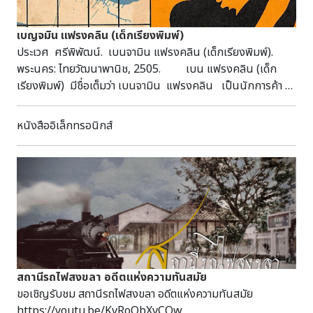
เบญจมิน แฟรงคลิน (เด็กเรียงพิมพ์)
ประเวศ ศรีพิพัฒน์. เบนจามิน แฟรงคลิน (เด็กเรียงพิมพ์).
พระนคร: ไทยวัฒนาพานิช, 2505. เบน แฟรงคลิน (เด็ก
เรียงพิมพ์) มีชื่อเต็มว่า เบนจามิน แฟรงคลิน เป็นนักการค้า
นักวิทยาศาสตร์ นักประดิษฐ์ นักการทูต ฯลฯ ด้วยคยวามมาะจาก
ชีวิตเด็กเรียงพิมพ์ที่ยากจนจึงได้พาตัวเองขึ้นสู่ความเป็นเจ้าของ
หนังสืออิเล็กทรอนิกส์
โรงพิมพ์ที่มั่งคั่งสร้างสาธารณประโยชน์แก่สังคมอีกมาก
บทที่ 1 ในบอสตันที่หน้าบ้านหนึ่งมีลูกกลมสีน้ำเงินแขวนอยู่และ
เขียนชื่อโจเซียห์ แฟรงคลิน แขวนไว้ที่หน้าบาน ตอนนี้เบนจามิ
นอายุ 8 ขวบ แต่เป็นเด็กที่ฉลาดอยากไปเที่ยวบ้านอินเดียแดง แต่
แม่ห้ามไว้ บทที่ 2 ครอบครัวเริ่มรู้ว่าเบนชอบอ่านหนังสือ
และชอบเล่าเรื่องจากหนังสือพ่อเริ่มสนใจในตัวเบน และส่งเบน
เรียนหนังสือตั้งความหวังจะให้เบนทำการค้า บทที่ 3
ครอบครัวผลัดเปลี่ยนกันเล่าเรื่องเล่านิทานให้สมาชิกฟัง เมื่อถึง
เบนเล่าเขาก็เล่าอย่างเป้นเรื่องจริงที่เกิดขึ้นเกี่ยวกับตัวละครที่เขา
สถานีรถไฟสงขลา อดีตแห่งความทันสมัย
สมมุติขึ้นมาชื่อว่า เอบีเนเซอร์ ซีเวอร์ ที่อยากให้ยายอยู่ด้วย
ขอเชิญรับชม สถานีรถไฟสงขลา อดีตแห่งความทันสมัย
บทที่ 4 เป็นเรื่องการเรียนรู้มารยาทบนโต๊ะอาหารที่เบนทำผิด
https://youtu.be/KvRoObXvCQw