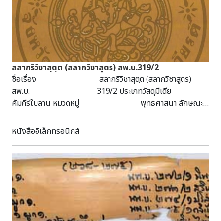
เซนติเมตร นอกจากนี้ ยังทำการติดตั้งเครื่องสูบน้ำเพื่อคอยสูบน้ำ
ที่ซึมเข้ามาตามแนวท่อ และพื้นของสนามที่อยู่ติดริมแม่น้ำมูล อีก
๒ เครื่อง โดยจะมีเจ้าหน้าที่คอยควบคุมตลอด ๒๔ ชั่วโมง รวมถึง
ยังมีการเสริมแนวกระสอบทรายเพื่อป้องกันโดยรอบตัวอาคาร
พิพิธภัณฑ์ บริเวณทางเข้าออก เตรียมการขนย้ายเอกสาร หนังสือ
และสิ่งของสำคัญภายในอาคารพิพิธภัณฑ์อีกด้วยภาพที่ ๑๒ - ๑๕ :
สลากริวิชาสุตฺต (สลากวิชาสูตร) สพ.บ.319/2
พิพิธภัณฑสถานแห่งชาติ พิมาย ด้านอุทยานประวัติศาสตร์
ชื่อเรื่อง สลากริวิชาสุตฺต (สลากวิชาสูตร)
พิมาย ขณะนี้สถานการณ์โดยทั่วไปเริ่มเข้าสู่สภาวะปกติ เนื่องจาก
สพ.บ. 319/2 ประเภทวัสดุมีเดีย
ช่วง ๒ – ๓ วันที่ผ่านมา สภาพอากาศปลอดโปร่งและไม่มีฝนตก
คัมภีร์ใบลาน หมวดหมู่ พุทธศาสนา ลักษณะ
ทำให้ไม่มีปัญหาน้ำท่วมขัง แต่อย่างไรก็ดีทางอุทยานประวัติศาสตร์
วัสดุ 28 หน้า กว้าง 5.5 ซม. ยาว 58 ซม. หัวเรื่อง
พิมาย ได้ติดตั้งเครื่องสูบน้ำประจำจุดเสี่ยงในบริเวณโดยรอบ
พุทธศาสนา
หนังสืออิเล็กทรอนิกส์
ปราสาทพิมาย เพื่อเตรียมการรองรับสถานการณ์หากเกิดฝนตก
บทคัดย่อ/บันทึก เป็นคัมภีร์ใบลาน อักษรธรรมอีสาน
ติดต่อกันหลายวัน นอกจากนี้ยังได้จัดกำลังเจ้าหน้าที่เพื่อเตรียม
ภาษาบาลี-ไทยอีสาน เส้นจาร ฉบับลานดิบ ได้รับบริจาคมาจาก วัด
พร้อมและติดตามสถานการณ์ตลอด ๒๔ ชั่วโมง อีกจุดหนึ่งที่สำคัญ
ลานคา ต.โคกคราม อ.บางปลาม้า จ.สุพรรณบุรี
ของพื้นที่อุทยานประวัติศาสตร์พิมาย คือบริเวณประตูเมืองด้าน
ทิศเหนือ หรือประตูผี ซึ่งติดกับคลองคูเมืองพิมาย และแนวของ
ลำน้ำมูลเก่า ทางอุทยานประวัติศาสตร์พิมายได้จัดวางแนวกระสอบ
ทรายสูงประมาณ ๖๐ – ๗๐ เซนติเมตร ตลอดความยาวแนวประตู
เพื่อป้องกันน้ำเอ่อล้นเข้ามาในพื้นที่ของเมืองพิมาย ซึ่งในปัจจุบัน