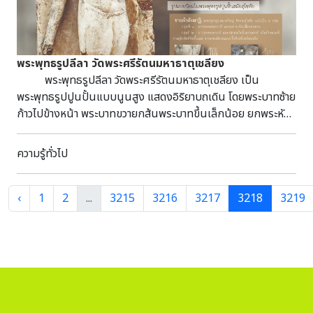
ประเทศชาติและในวันที่เขาเดินทางกลับจากฝรั่งเศส เขาได้รับการ
ประมาณ ๘.๓๐ เมตร ยาวประมาณ ๑๐.๕๐ เมตร บานประตูแกะสลัก
สร้างอาคารครอบไว้ ทับหลังของปราสาทองค์นี้มีความพิเศษพบ
ต้อนรับด้วยการยิงปืนเสียงดังพร้อมเสียงตีระฆังที่ยิ่งใหญ่ เขา
ลายเครือเถาขดเป็นวงกลมซ้อนต่อเนื่องกันตลอดทั้งสองบาน
ได้น้อยมากในดินแดนไทย กล่าวคือ เป็นทับหลังซ้อนกัน ๒ ชิ้น
อุทิศตนเพื่อชาติและทรัพย์สินเพื่อการกุศลมากมาย
ตรงกลางอาคารเป็นห้องทึบ ขนาดกว้างประมาณ ๓.๕๐ เมตร
สลักแยกกัน ชิ้นที่ ๑ อยู่ด้านล่างมีขนาดใหญ่ สลักภาพบุคคลที่
ยาวประมาณ ๕.๐๐ เมตร สำหรับเก็บคัมภีร์ มีทางเดินโดยรอบ
พระพุทธรูปลีลา วัดพระศรีรัตนมหาธาตุเชลียง
กึ่งกลางทับหลังซึ่งลบเลือนไปแล้วแต่ยังปรากฏท่อนพวงมาลัย /
หอไตรหลังนี้ได้รับการบูรณะครั้งหลังสุดเมื่อ พ.ศ.๒๕๕๕
พระพุทธรูปลีลา วัดพระศรีรัตนมหาธาตุเชลียง เป็น
พวงอุบะ และลายพรรณพฤกษา ชิ้นที่ ๒ อยู่ด้านบนมีขนาดเล็กกว่า
กรมศิลปากรประกาศขึ้นทะเบียนและและกำหนดเขตที่ดินโบราณ
พระพุทธรูปปูนปั้นแบบนูนสูง แสดงอิริยาบถเดิน โดยพระบาทซ้าย
สลักภาพนารายณ์บรรทมสินธุ์ โดยลักษณะทับหลังที่มี ๒ ชิ้น ซ้อน
สถานวัดสระไตรนุรักษ์ (วัดนาเวียง) ในราชกิจจานุเบกษา เล่มที่
ก้าวไปข้างหน้า พระบาทขวายกส้นพระบาทขึ้นเล็กน้อย ยกพระหัตถ์
กันแบบนี้นิยมในพุทธศตวรรษที่ ๑๕ แต่พบว่าทับหลังปราสาทบาง
๑๐๗ ตอนพิเศษ ๑๑๓ วันที่ ๒๘ มิถุนายน ๒๕๓๓ พื้นที่โบราณ
แสดงปางประทานอภัย นับเป็นการสร้างสรรค์งานประติมากรรม
องค์ในพุทธศตวรรษที่ ๑๖ ก็ยังคงปรากฏอยู่ ดังเช่นปราสาทองค์
สถานประมาณ ๓ ไร่ ๑ งาน ๕ ตารางวา ---------------------------
อันเป็นเอกลักษณ์ที่โดดเด่นของศิลปะสุโขทัย เป็นการสร้างสรรค์
เหนือที่กู่พระโกณาแห่งนี้ ทับหลังชิ้นที่ ๒ ปราสาทองค์เหนือดัง
ความรู้ทั่วไป
------------------- อ้างอิงจาก กองพุทธศาสนสถาน, กรมการ
พุทธศิลป์ตามคตินิยมเรื่อง “มหาบุรุษลักษณะ” ที่มีความงามตาม
กล่าว สลักภาพพระวิษณุ (พระนารายณ์) ๒ กร พระกรซ้ายถือ
ศาสนา. ประวัติวัดทั่วราชอาณาจักร เล่ม ๑๔. กรุงเทพฯ: โรงพิมพ์
อุดมคติอย่างแท้จริง คือ มีพระพักตร์รูปไข่ พระขนงโก่ง พระนาสิก
ดอกบัว พระกรขวาหนุนพระเศียรขณะบรรทมตะแคงขวาเหนือ
การศาสนา, ๒๕๓๘. หน้า ๖๗๔ คณะกรรมการฝ่ายประมวลเอกสาร
โด่งงุ้ม พระเนตรเรียวยาวปลายตวัดขึ้น พระโอษฐ์แย้มเล็กน้อยห
‹
1
2
...
3215
3216
3217
3218
3219
พญาอนันตนาคราช ๕ เศียร (ช่างสลักให้เห็นเพียง ๓ เศียร อีก ๒
และจดหมายเหตุฯ. วัฒนธรรม พัฒนาการทางประวัติศาสตร์
ยักเป็นคลื่น พระวรกายได้สัดส่วนมีความงานตามอุดมคติของสกุล
เศียรถูกบังไว้) ที่พระนาภี (สะดือ) มีก้านดอกบัวผุดออกมาและมี
เอกลักษณ์และภูมิปัญญาจังหวัดยโสธร. หนังสือเฉลิมพระเกียรติ
ช่างสุโขทัย คือ พระอังสาใหญ่ บั้นพระองค์เล็ก พระหัตถ์เรียวทอด
พระพรหมประทับอยู่บนนั้น แต่น่าเสียดายที่ภาพสลักส่วนนี้ชำรุด
พระบาทสมเด็จพระเจ้าอยู่หัว เนื่องในโอกาสพระราชพิธีมหามงคล
ลงเบื้องล่างอย่างได้สัดส่วน ต้นขาเรียวไม่แสดงกล้ามเนื้อ ไม่
บริเวณปลายพระบาทของพระวิษณุมีพระลักษมีชายาของพระองค์
เฉลิมพระชนมพรรษา ๖ รอบ ๕ ธันวาคม ๒๕๔๒, ๒๕๔๒. ---------
แสดงข้อต่อใด ๆ จัดเป็นศิลปะสุโขทัยแบบหมวดใหญ่ปลายพุทธ
ประทับอยู่ นอกจากนี้ที่ด้านปลายทั้ง ๒ ข้าง สลักรูปหงส์ข้างละ ๒
------------------------------------- ที่มาของข้อมูล : สำนัก
ศตวรรษที่ ๑๙ ---------------------------------------------------
ตัวอีกด้วย จากลักษณะของนาคเศียรโล้นและรูปแบบการแต่งกาย
ศิลปากรที่ 9 อุบลราชธานี
-ที่มาของข้อมูล : อุทยานประวัติศาสตร์ศรีสัชนาลัย
ของพระวิษณุ รวมถึงรูปแบบของทับหลังชิ้นที่ ๑ กำหนดอายุ
https://www.facebook.com/permalink.php?