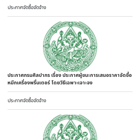
เที่ยวได้รับความสะดวกเป็นอย่างมาก ซึ่งน่าจะใช้เป็นแนวทางใน
ประกาศจัดซื้อจัดจ้าง
การปรับปรุงเอกสารเผยแพร่ข้อมูลการท่องเที่ยวของประเทศไทย
ได้ ๑๐.๖ หมู่บ้านวัฒนธรรมซูวอนซึ่งจัดแสดงวิถีชีวิต
ของชาวเกาหลี โดยสร้างเป็นหมู่บ้านขนาดเท่าจริงเพื่อให้ชาว
เกาหลีและนักท่องเที่ยวชาวต่างชาติที่เข้าไปเที่ยวชมได้รับรู้และ
เข้าใจถึงวิถีชีวิตของชาวเกาหลีในอดีต มีการจัดแสดงได้เป็นอย่าง
ดี ทำให้นักท่องเที่ยวสามารถเข้าใจได้ง่ายและมีความน่าสนใจ
นอกจากนี้ภายในบริเวณหมู่บ้านยังมีพิพิธภัณฑ์ที่จัดแสดงเกี่ยว
กับประเพณีวัฒนธรรมของชาวเกาหลี ซึ่งน่าจะใช้เป็นแนวทางใน
การจัดทำหมู่บ้านวิถีไทย แสดงวิถีชีวิตของชาวไทยในอดีต เพื่อให้
ประกาศกรมศิลปากร เรื่อง ประกาศผู้ชนะการเสนอราคาจัดซื้อ
คนไทยและนักท่องเที่ยวชาวต่างชาติมาเที่ยวชมได้
หมึกเครื่องพริ้นเตอร์ โดยวิธีเฉพาะเจาะจง
๑๐.๗ ในเรื่องการดูแลรักษาแหล่งท่องเที่ยว ประเทศเกาหลีทำได้
เป็นอย่างดี ดังจะเห็นได้จาก แหล่งท่องเที่ยวสำคัญจำนวนมาก ซึ่ง
ประกาศจัดซื้อจัดจ้าง
มีนักท่องเที่ยวเข้าชมปีละหลายล้านคน แต่ตัวอาคารสถานที่ตลอด
จนสิ่งอำนวยความสะดวกต่างๆ ก็ได้รับการบำรุงดูแลรักษาให้อยู่
ในสภาพดีตลอด สร้างความประทับใจและความสะดวกสบายแก่นัก
ท่องเที่ยว ในประเด็นนี้เป็นประเด็นสำคัญที่ผู้บริหารแหล่งท่อง
เที่ยวของประเทศไทยน่าจะพิจารณาปรับเพิ่มงบประมาณในการ