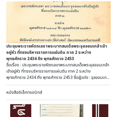
พัฒนาการทางประวัติศาสตร์ เอกลักษณ์และภูมิปัญญา จังหวัด
บางของเกาหลีในราชวงศ์โชซอน เป็นเขตพิเศษที่ทางเทศบาล
สุพรรณบุรี) พระบรมฉายาลักษณ์ขณะทรงเกี่ยวข้าวในแปลงนา
กรุงโซลอนุรักษ์ไว้ โดยเรียกว่า พูซอน ฮันนก ( Bucheon
สาธิตบึงไผ่แขกด้วยพระองค์เอง เพื่อเป็นปฐมฤกษ์และเป็นขวัญ
Hanok Village ) ปัจจุบันยังมีลูกหลานชาวยางบางอาศัยอยู่ ผู้
กำลังใจแก่พสกนิกรเกษตรกรชาวนาจังหวัดสุพรรณบุรี อันเป็น
อนุรักษ์นิยม หรือเศรษฐีรุ่นใหม่ที่ชอบกลิ่นอายความเก่าแก่ ซึ่ง
พระมหากรุณาล้นเกล้าล้นกระหม่อม (พระบรมฉายาลักษณ์จาก
บริเวณนี้มีความกลมกลืนระหว่างตะวันตกและตะวันออก โดยเห็น
หนังสือวัฒนธรรม พัฒนาการทางประวัติศาสตร์ เอกลักษณ์และ
ได้จากร้านอาหาร คาเฟ่ แกลลอรี่ ร้านงานศิลปะ รวมทั้งศูนย์
ภูมิปัญญา จังหวัดสุพรรณบุรี) หมายเหตุ : อนุเคราะห์ข้อมูลที่
วัฒนธรรมที่อยู่ในบริเวณนั้น โดยมีการดัดแปลงอาคารเก่าให้มี
รวบรวมโดย หอสมุดแห่งชาติจังหวัดสุพรรณบุรี เฉลิมพระเกียรติ
ประชุมพระราชหัตถเลขาพระบาทสมเด็จพระจุลจอมเกล้าเจ้า
ความทันสมัยโดยกลมกลืนกับรูปแบบอาคารเดิม ๖.พระราชวังค
และหอจดหมายเหตุแห่งชาติ จังหวัดสุพรรณบุรี ภาพจาก หนังสือ
อยู่หัว ที่ทรงบริหารราชการแผ่นดิน ภาค 2 ระหว่าง
ยองบก พระราชวังหลักของราชวงศ์โชซอน สร้างขึ้นในปี พ.ศ.
วัฒนธรรม พัฒนาการทางประวัติศาสตร์ เอกลักษณ์และ
พุทธศักราช 2434 ถึง พุทธศักราช 2453
๑๙๓๘ ในสมัยของกษัตริย์แทจง (Taejong) ซึ่งเป็นผู้ก่อตั้งรา
ภูมิปัญญา จังหวัดสุพรรณบุรี ที่มาของข้อมูล : Facebook Page
ชื่อเรื่อง : ประชุมพระราชหัตถเลขาพระบาทสมเด็จพระจุลจอมเกล้า
ชวงศ์โชซอน ก่อนจะถูกไฟไหม้ในช่วงที่ญี่ปุ่นรุกรานในปี
: พิพิธภัณฑสถานแห่งชาติชาวนาไทย
เจ้าอยู่หัว ที่ทรงบริหารราชการแผ่นดิน ภาค 2 ระหว่าง
พ.ศ.๒๑๓๕ และคงเหลือไว้เพียงซากปรักหักพัง แต่ได้รับการฟื้นฟู
Thaifarmersnationalmuseum เผยแพร่ข้อมูลในวันที่ 16
พุทธศักราช 2434 ถึง พุทธศักราช 2453 ชื่อผู้แต่ง : จุลจอมเกล้า
บูรณะในสมัยต่อมา ทั้งนี้ภายในเขตพระราชวังมีพิพิธภัณฑ์
เม.ย. 2563
เจ้าอยู่หัว, พระบาทสมเด็จพระ ปีที่พิมพ์ : 2509 สถานที่พิมพ์ :
พระราชวังแห่งชาติเกาหลี (The National Palace Museum
พระนคร สำนักพิมพ์ : โรงพิมพ์สำนักทำเนียบนายกรัฐมนตรี
หนังสืออิเล็กทรอนิกส์
of Korea) อยู่ด้วย ๗. คลองซองเกซอน ถูกขุดขึ้น
จำนวนหน้า : 336 หน้า สาระสังเขป : ประชุมพระราชหัตถเลขา
เป็นครั้งแรกในสมัยของกษัตริย์ Yeongjo กษัตริย์องค์ที่ ๒๑
พระบาทสมเด็จพระจุลจอมเกล้าเจ้าอยู่หัวเล่มนี้ ได้ประมวลเอกสาร
แห่งราชวงศ์โชซอน ต่อมาได้กลายเป็นพื้นที่จัดแสดงวัฒนธรรม
ที่ทรงบริหารราชการแผ่นดิน ระหว่างพุทธศักราช 2434 ถึง
ต่างๆ ตลอดจนวิถีชีวิตริมคลอง ในช่วงที่ญี่ปุ่นเข้ายึดเกาหลี น้ำใน
พุทธศักราช 2453 เป็นพระราชหัถต์เลขาพระราชทานไปยัง