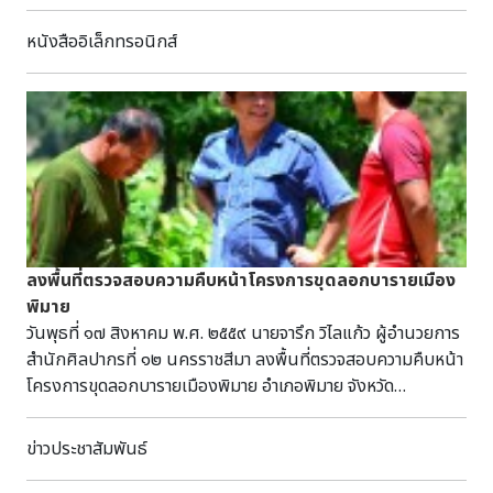
70 ปีบริบูรณ์ เมื่อปีชวดพ.ศ.2467 ผู้แต่ง : นริศรานุวัติวงศ์,
ประโยชน์ ๓. พระราชวังชังดอก ขึ้นทะเบียนมรดกโลกจากองค์การ
ครั้งที่ 2 วันที่ 23 มีนาคม พ.ศ. 2528 พระองค์ทรงทำปุ๋ยหมักจาก
สมเด็จพระเจ้าบรมวงศ์เธอ เจ้าฟ้า กรมพระยา, 2406-2490 แหล่ง
ยูเนสโกในการประชุมคณะกรรมการมรดกโลกสมัยสามัญ ครั้งที่
หนังสืออิเล็กทรอนิกส์
ผักตบชวาและวัชพืชต่าง ๆ เป็นปฐมฤกษ์ เพื่อเป็นตัวอย่างแก่
ที่มา : หอสมุดแห่งชาติรัชมังคลาภิเษก จันทบุรี หน่วยงานที่รับผิด
๒๑ เมื่อปี พ.ศ. ๒๕๔๐ และยังเป็นหนึ่งในห้าพระราชวังที่สำคัญ
เกษตรกรชาวจังหวัดสุพรรณบุรี และเกษตรกรชาวไทย ตาม
ชอบ : โรงพิมพ์ไท วันที่ : 2467 วันที่เผยแพร่ : 16 พ.ค. 68 ผู้
ที่สุดของเกาหลี สร้างขึ้นในรัชสมัยของพระเจ้าแทจงแห่งรา
โครงการรณรงค์จัดทำปุ๋ยหมัก เพื่อพระราชทานแก่เกษตรกรนำ
ร่วมสร้างสรรค์ผลงาน : - ลิขสิทธิ์ : - รูปแบบ : PDF ภาษา : ภาษา
ชวงศ์โชซ็อน เมื่อปี พ.ศ. ๑๙๔๘ และภายในพระราชวังมีจุดบริการ
ไปปรับปรุงคุณภาพดินให้มีความอุดมสมบูรณ์ขึ้น ณ บ้านแหลม
ไทย ประเภททรัพยากร : หนังสือหายาก ตัวบ่งชี้ : - รายละเอียด
สินค้าที่ระลึกที่มีความน่าสนใจและเป็นสินค้าที่บ่งบอกถึง
สะแก ตำบลเดิมบาง อำเภอเดิมบางนางบวช จังหวัดสุพรรณบุรี
เนื้อหา : เรื่องละคอนดึกดำบรรพ์ซึ่งสมเด็จฯ เจ้าฟ้ากรมพระนริศรา
เอกลักษณ์ของพื้นที่และความเป็นมรดกโลก ๔. หมู่บ้าน
ครั้งที่ 3 วันที่ 27 มีนาคม พ.ศ. 2529 พระองค์เสด็จ
นุวัติวงศ์ ทรงเรียบเรียงบทขึ้นมี 5 เรื่องด้วยกัน คือ สังข์ทอง,
วัฒนธรรมซูวอน ตั้งอยู่ที่เมืองซูวอน ในจังหวัดเคียงกิโด ห่างจาก
พระราชดำเนินทรงเป็นประธานในการทำนาสาธิตโดยใช้ปุ๋ยหมัก
คาวี, อิเหนา, สังข์ศิลป์ชัย (แบ่งเป็น 2 ภาค สำหรับเล่น 2 คืน) และ
กรุงโซลไปทางทิศใต้ประมาณ ๑ ชั่วโมง เป็นหมู่บ้านจำลองและ
ณ บึงไผ่แขก ตำบลดอนโพธิ์ทอง อำเภอเมืองสุพรรณบุรี จังหวัด
กรุงพาณชมทวีป เนื่องจากบทละครทั้ง 5 เรื่องนี้ ไม่มีใครเรียบ
พิพิธภัณฑ์ที่จำลองและแสดงถึงวิถีชีวิตของคนเกาหลี ภายใน
สุพรรณบุรี ครั้งที่ 4 วันที่ 14 สิงหาคม พ.ศ. 2529
เรียงไว้ครบถ้วน จึงได้มีการรวบรวมไว้ ณ หอพระสมุดสำหรับ
หมู่บ้านประกอบด้วยบ้านเรือนแบบดั้งเดิม กว่า ๒๔๐ หลัง เครื่อง
ลงพื้นที่ตรวจสอบความคืบหน้าโครงการขุดลอกบารายเมือง
พระองค์ทรงนำพสกนิกรเก็บเกี่ยวข้าวในแปลงนาสาธิต ณ บึงไผ่
พระนคร และได้ตรวจสอบชำระความเรียบร้อยแล้ว เมื่อจะจัดพิมพ์
มือเครื่องใช้ บ้านของข้าราชการ ลานกว้างสำหรับแสดงศิลปะพื้น
พิมาย
แขก ตำบลดอนโพธิ์ทอง อำเภอเมืองสุพรรณบุรี จังหวัด
เพื่อพระราชทานแก่เจ้าคุณพระประยุรวงศ์ในครั้งนี้ จึงได้ขนาน
บ้านของชาวเกาหลีในเทศกาลต่างๆ นอกจากนี้ยังจัดแสดงตลาด
วันพุธที่ ๑๗ สิงหาคม พ.ศ. ๒๕๕๙ นายจารึก วิไลแก้ว ผู้อำนวยการ
สุพรรณบุรี เมื่อทรงเกี่ยวข้าวแล้วทรงนำข้าวป้อนเข้าเครื่องนวด
นามว่า “ประชุมบทละคอนดึกดำบรรพ์ฉบับหลวง” เลข
พื้นเมือง และอื่นๆ อีกมากมายเพื่อให้ผู้มาเยี่ยมชมได้สัมผัสถึง
สำนักศิลปากรที่ ๑๒ นครราชสีมา ลงพื้นที่ตรวจสอบความคืบหน้า
ข้าว ผลปรากฏว่าได้เมล็ดข้าวจำนวน 1,047 กิโลกรัมต่อไร่ หรือไร่
ทะเบียน : น. 34 บ. 6233 จบ (ร) เลขหมู่ : ห 895.9112
วัฒนธรรมของชาวเกาหลี ซึ่งทำให้สามารถศึกษาถึงรูปแบบการ
โครงการขุดลอกบารายเมืองพิมาย อำเภอพิมาย จังหวัด
ละ 104 ถัง และได้พระราชทานข้าวที่ทรงเกี่ยวแก่เกษตรกรผู้เข้า
น254ป
จัดนิทรรศการ การนำ เสนอให้มีความน่าสนใจ และเรียนรู้
นครราชสีมา
เฝ้ารับเสด็จ พระบรมฉายาลักษณ์ขณะทรงหว่านข้าวในแปลงนา
วัฒนธรรมของชาวเกาหลีอีกทางหนึ่ง หมู่บ้านแห่งนี้ยังเป็นสถาน
สาธิตบึงไผ่แขกด้วยพระองค์เอง ทรงถอดรองพระบาท ย่ำท้องนา
ข่าวประชาสัมพันธ์
ที่ถ่ายทำละครประวัติศาสตร์ของเกาหลีอีกด้วย ๕.หมู่บ้านพื้นเมือง
ด้วยพระบาทเปล่า (พระบรมฉายาลักษณ์จากหนังสือวัฒนธรรม
พูซอนฮันนกและย่านสามฟ้า เป็นบริเวณที่ตั้งของบ้านชนชั้นยาง