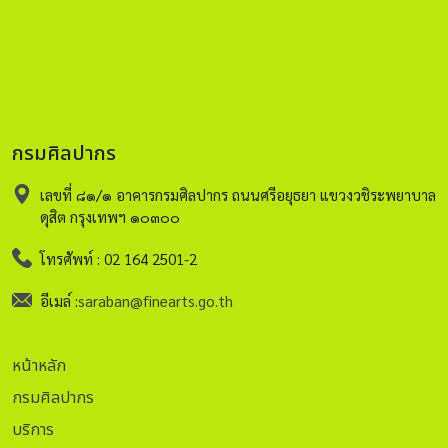
กรมศิลปากร
เลขที่ ๘๑/๑ อาคารกรมศิลปากร ถนนศรีอยุธยา แขวงวชิระพยาบาล
ดุสิต กรุงเทพฯ ๑๐๓๐๐
โทรศัพท์ : 02 164 2501-2
อีเมล์ :
saraban@finearts.go.th
หน้าหลัก
กรมศิลปากร
บริการ