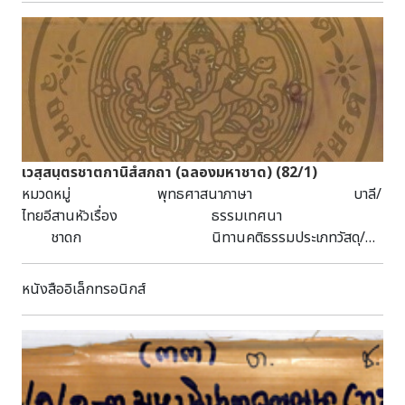
จัดการแหล่งท่องเที่ยวเชิงอนุรักษ์สภาพแวดล้อม ๒.๒ เพื่อให้กลุ่ม
เป้าหมายสามารถนำความรู้ที่ได้รับจากการอบรมนำไปประยุกต์ใช้
หรือเกิดเป็นแนวทางในการปฏิบัติงานได้อย่างมีประสิทธิภาพ ๒.๓
เพื่อให้กลุ่มเป้าหมายเกิดการแลกเปลี่ยนประสบการณ์และมุมมอง
ด้านการบริหารจัดการแหล่งท่องเที่ยวในเชิงอนุรักษ์สิ่งแวดล้อม
ผ่านการศึกษาดูงานในประเทศที่มีองค์ความรู้ดังกล่าว ๓. กำหนด
เวลา ระหว่างวันที่ ๒ – ๖ พฤษภาคม ๒๕๕๙ ๔. สถานที่ ๑.กรุง
โซล ๒.จังหวัดคังว็อน ๓.จังหวัดเคียงกิโด ๕. หน่วยงานผู้จัด
เวสฺสนฺตรชาตกานิสํสกถา (ฉลองมหาชาด) (82/1)
อุทยานประวัติศาสตร์สุโขทัย อุทยานประวัติศาสตร์ศรีสัชนาลัย
หมวดหมู่ พุทธศาสนาภาษา บาลี/
อุทยานประวัติศาสตร์ กำแพงเพชร ๖. หน่วยงานสนับสนุน
ไทยอีสานหัวเรื่อง ธรรมเทศนา
สำนักงานพื้นที่พิเศษอุทยานประวัติศาสตร์สุโขทัย-ศรีสัชนาลัย-
ชาดก นิทานคติธรรมประเภทวัสดุ/
กำแพงเพชร (อพท ๔) ๗. กิจกรรม ศึกษาดูงานและแลก
มีเดีย คัมภีร์ใบลานลักษณะวัสดุ 26 หน้า
เปลี่ยนความคิดเห็นกับผู้มีส่วนเกี่ยวข้องในการบริหารจัดการ
: กว้าง 4.5 ซม. ยาว 56.5 ซม. บทคัดย่อ เป็นคัมภีร์
หนังสืออิเล็กทรอนิกส์
แหล่งท่องเที่ยว ในประเด็นการส่งเสริมกิจกรรมการท่องเที่ยวที่
ใบลาน อักษรธรรมอีสาน เส้นจาร ฉบับลานดิบ ได้รับบริจาคมา
เป็นมิตรกับสิ่งแวดล้อม ๘. คณะผู้แทนไทย ๑.นายขจร มุกมี
จากพระอธิการเด่น ปญฺญาทีโป วัดคิรีรัตนาราม ต.ดอนคา
ค่า ผู้อำนวยการสำนักศิลปากรที่ ๖ สุโขทัย ๒.นาง
อ.อู่ทอง จ.สุพรรณบุรี ดำเนินการอนุรักษ์เมื่อวันที่ 31 มีนาคม
นงคราญ สุขสม หัวหน้ากลุ่มโบราณคดี สำนักศิลปากรที่
2534
๖ สุโขทัย ๓.นายสถาพร เที่ยงธรรม ผู้อำนวยการอุทยาน
ประวัติศาสตร์สุโขทัย ๔.นางธาดา สังข์ทอง หัวหน้า