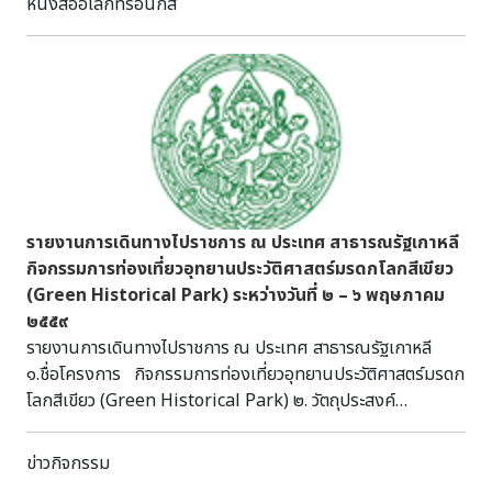
หนังสืออิเล็กทรอนิกส์
รายงานการเดินทางไปราชการ ณ ประเทศ สาธารณรัฐเกาหลี
กิจกรรมการท่องเที่ยวอุทยานประวัติศาสตร์มรดกโลกสีเขียว
(Green Historical Park) ระหว่างวันที่ ๒ – ๖ พฤษภาคม
๒๕๕๙
รายงานการเดินทางไปราชการ ณ ประเทศ สาธารณรัฐเกาหลี
๑.ชื่อโครงการ กิจกรรมการท่องเที่ยวอุทยานประวัติศาสตร์มรดก
โลกสีเขียว (Green Historical Park) ๒. วัตถุประสงค์
๒.๑ เพื่ออบรมเชิงปฏิบัติการและศึกษาดูงานแก่กลุ่ม
เป้าหมาย ให้มีความรู้ ความเข้าใจ และความตระหนักถึงความสำคัญ
ข่าวกิจกรรม
ในการอนุรักษ์สิ่งแวดล้อม การลดภาวะโลกร้อน และการบริหาร