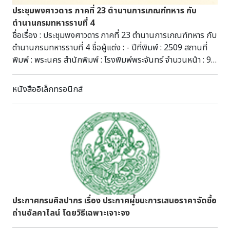
งาน การประสานงานระหว่างประเทศในการเข้าเยี่ยมชมแหล่งท่อง
ประชุมพงศาวดาร ภาคที่ 23 ตำนานการเกณฑ์ทหาร กับ
เที่ยวพร้อมรับฟังแนวทางการบริหารจัดการ แลกเปลี่ยนความคิด
ตำนานกรมทหารราบที่ 4
เห็นจัดทำได้อย่างเป็นระบบ สามารถนำมาเป็นตัวอย่างในการจัด
ชื่อเรื่อง : ประชุมพงศาวดาร ภาคที่ 23 ตำนานการเกณฑ์ทหาร กับ
กิจกรรมภายในประเทศไทยได้ ๑๐.๓ การคัดเลือกผู้
ตำนานกรมทหารราบที่ 4 ชื่อผู้แต่ง : - ปีที่พิมพ์ : 2509 สถานที่
เข้าร่วมกิจกรรม มีความหลากหลายทั้งในด้านหน่วยงานและพื้นที่
พิมพ์ : พระนคร สำนักพิมพ์ : โรงพิมพ์พระจันทร์ จำนวนหน้า : 98
รับผิดชอบ ทำให้ผู้เข้าร่วมกิจกรรมสามารถนำประสบการณ์ ความ
หน้า สาระสังเขป : เรื่องตำนานการเกณฑ์ทหาร สมเด็จพระเจ้าบรม
รู้ในส่วนที่เกี่ยวข้องกับงานของตนมาใช้ประโยชน์ได้
วงศ์เธอ กรมพระยาดำรงราชานุภาพ ได้ทรงเรียบเรียงขึ้นถวาย
หนังสืออิเล็กทรอนิกส์
๑๐.๔ ในส่วนของเกาะนามิ จังหวัดคังว็อน ซึ่งเป็นแหล่งท่องเที่ยว
จอมพลสมเด็จพระราชปิตุลา บรมพงศาภิมุข เจ้าฟ้ากรมพระยา
ซึ่งมีชื่อเสียงอย่างมาก มีระบบการจัดการสิ่งแวดล้อมที่ดีมาก มี
ภาณุพันธุ์วงศ์วรเดช เมื่อครั้งทรงดำรงตำแหน่งเป็นผู้บังคับการ
การดัดแปลงสภาพพื้นที่เท่าที่จำเป็น อาคารสิ่งปลูกสร้างและสิ่ง
พิเศษ กรมทหารราบที่ 4 มีเนื้อหาเกี่ยวกับ ตำนานและต้นเหตุของ
อำนวยความสะดวกสำหรับนักท่องเที่ยวต่างๆ ก็เป็นอาคารขนาด
การเกณฑ์ทหารไทยแต่โบราณ การตั้งทำเนียบศักดินา พงศาวดาร
เล็ก กลมกลืนกับสภาพแวดล้อม ที่สำคัญเกาะนามิมีระบบการ
ว่าด้วยการตั้งกองทหารชาวต่างประเทศ การกำหนดเวลารับ
จัดการขยะภายในพื้นที่ได้อย่างดีเยี่ยม สามารถใช้ขยะทุกอย่าง
ราชการ การจัดประเภททหาร เป็นต้น ส่วนตำนานกรมทหารราบที่
ภายในเกาะแม้กระทั่งกิ่งไม้ใบไม้มาทำให้เกิดประโยชน์ได้โดยไม่ก่อ
4 นั้น กรมพระยาภาณุพันธุวงศ์วรเดช ได้ทรงเรียบเรียงขึ้นพิมพ์
ให้เกิดมลภาวะ ซึ่งน่าจะใช้เป็นแนวทางในการบริหารจัดการ
แจกในงานฉลองธงชัยของกรมทหารราบที่ 4 กล่าวถึงประวัติการ
อุทยานประวัติศาสตร์ทั้ง ๓ แห่งได้ ๑๐.๕ สถานที่ท่อง
จัดตั้งกรมฯ ประวัติผู้บังคับการ ฐานะของกรมฯซึ่งแต่เดิมเป็นกอง
ประกาศกรมศิลปากร เรื่อง ประกาศผู่้ชนะการเสนอราคาจัดซื้อ
เที่ยวต่างๆ ของประเทศเกาหลีมีการเตรียมพร้อมสำหรับรองรับ
พลอิสระ และประวัติผลงานทั้งด้านการศึกและการปราบปราม
ถ่านอัลคาไลน์ โดยวิธีเฉพาะเจาะจง
นักท่องเที่ยวเป็นอย่างมาก หลายๆแห่งมีเอกสารประชาสัมพันธ์
เป็นต้น
แหล่งท่องเที่ยวในหลายภาษา รวมทั้งภาษาไทย ซึ่งจะทำให้นักท่อง