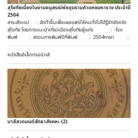
สุโขทัยเนื่องในงานอนุสรณ์พ่อขุนรามคำแหงมหาราช ประจำปี
2504
สาระสังเขป : จัดทำขึ้นเพื่อเผยแพร่ให้คนทั่วไปได้รู้จักจังหวัด
สุโขทัย โดยการแนะนำเที่ยวเมืองสุโขทัยผู้แต่ง : -โรง
พิมพ์ : สงวนการพิมพ์ปีที่พิมพ์ : 2504ภาษา
: ไทยรูปแบบ : PDFเลขทะเบียน : น.31บ.13396เลข
หมู่ : 915.9303 ส747
หนังสืออิเล็กทรอนิกส์
บาลีสวดมนต์สัทธาสังคหะ (2)