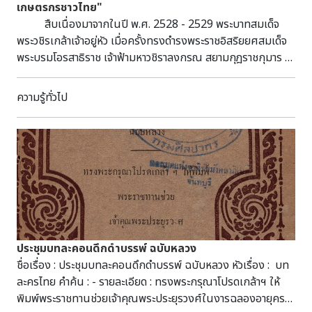
ประวัติศาสตร์ สุโขทัย-ศรีสัชนาลัย- กำแพงเพชร (อพท ๔) ๙. สรุป
เกษตรกรชาวไทย"
สาระของกิจกรรม ศึกษาดูงานและแลกเปลี่ยนความคิดเห็นกับผู้
สืบเนื่องมาจากในปี พ.ศ. 2528 - 2529 พระบาทสมเด็จ
มีส่วนเกี่ยวข้องในการบริหารจัดการแหล่งท่องเที่ยว ในประเด็น
พระวชิรเกล้าเจ้าอยู่หัว เมื่อครั้งทรงดำรงพระราชอิสริยยศสมเด็จ
การส่งเสริมกิจกรรมการท่องเที่ยวที่เป็นมิตรกับสิ่งแวดล้อม ดังนี้
พระบรมโอรสาธิราช เจ้าฟ้ามหาวชิราลงกรณ สยามกุฎราชกุมาร ได้
๑. สถาบันวิจัยสิ่งแวดล้อมแห่งชาติ (The National
เสด็จพระราชดำเนินไปทรงเป็นประธานในการทำปุ๋ยหมัก ทำนา
Institute of Environmental Research: NIER ) สำนักงาน
และเกี่ยวข้าวที่จังหวัดสุพรรณบุรี ซึ่งตั้งอยู่ในเขตพื้นที่ราบลุ่มภาค
ความรู้ทั่วไป
แห่งแรกของโลกที่ไม่ปล่อยก๊าซคาร์บอนไดออกไซด์ และช่วยลด
กลาง ที่มีการเพาะปลูกข้าวมากที่สุดแห่งหนึ่งของประเทศไทย ถึง
ก๊าซคาร์บอนไดออกไซด์ ภายในอาคารเต็มไปด้วยเทคโนโลยีต่างๆ
3 ครั้ง (ในขณะนั้น) ซึ่งนับเป็นพระมหากรุณาธิคุณต่อเกษตรกร
ไม่ว่าจะเป็นพลังงานแสงอาทิตย์ พลังงานความร้อนใต้ดิน ฉนวน
ชาวไทย ในด้านการพัฒนาการทำนา และที่สำคัญพระองค์ทรงเป็น
กันความร้อนประสิทธิภาพสูง หลอดไฟแอลอีดี และม่านกันแดด
ผู้ให้ขวัญกำลังใจแก่ชาวนาไทยอย่างใหญ่หลวง พระ
อัตโนมัติ ตอบสนองแนวคิด Green Growth ของรัฐบาล
มหากรุณาธิคุณพระบาทสมเด็จพระวชิรเกล้าเจ้าอยู่หัว เมื่อครั้ง
เกาหลีใต้ ที่ประกาศจะลดการปล่อยก๊าซคาร์บอนได้ออกไซด์ลงได้
ทรงดำรงพระราชอิสริยยศสมเด็จพระบรมโอรสาธิราช เจ้าฟ้ามหา
๓๐% ภายในปี พ.ศ. ๒๕๖๓ ๒.เกาะนามิ ตั้งอยู่ที่เมือง
วชิราลงกรณ สยามกุฎราชกุมาร เสด็จพระราชดำเนินมายังจังหวัด
ชุนซ็อน จังหวัดคังว็อน ห่างจากกรุงโซลประมาณ ๖๓ กิโลเมตร
สุพรรณบุรีในพระราชกรณียกิจด้านการเกษตร ในช่วงปี พ.ศ.
เกาะนามิรูปร่างเหมือนใบไม้ลอยน้ำ เป็นเกาะกลางแม่น้ำฮัน ซึ่ง
2528 - 2529 (ก่อนการก่อตั้งพิพิธภัณฑสถานแห่งชาติ ชาวนา
ประชุมบทละคอนดึกดำบรรพ์ ฉบับหลวง
เกิดจาการสร้างเขื่อนช็องพย็อน เกาะนามิเป็นที่รู้จักในด้านการมี
ไทย หลังแรก) รวม 4 ครั้ง ในห้วงเวลาดังกล่าว ครั้งที่ 1 วัน
ชื่อเรื่อง : ประชุมบทละคอนดึกดำบรรพ์ ฉบับหลวง หัวเรื่อง : บท
ภูมิทัศน์ที่สวยงามด้วยธรรมชาติ ต้นไม้เปลี่ยนสี ทั้งนี้เกาะนามิมี
ที่ 1 มีนาคม พ.ศ. 2528 พระองค์ทรงทอดพระเนตรการทำปุ๋ย
ละครไทย คำค้น : - รายละเอียด : ทรงพระกรุณาโปรดเกล้าฯ ให้
การบริหารจัดการด้านสิ่งแวดล้อมเป็นอย่างดี ทั้งในด้านการ
หมักจากผักตบชวา ณ บ้านแหลมสะแก (บึงฉวากในปัจจุบัน)
พิมพ์พระราชทานช่วยเจ้าคุณพระประยุรวงศ์ในงารฉลองอายุครบ
จัดการพื้นที่สีเขียวเพื่อการท่องเที่ยว และการนำขยะกลับมาใช้
ตำบลเดิมบาง อำเภอเดิมบางนางบวช จังหวัดสุพรรณบุรี