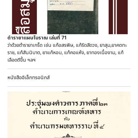
คลองเน่าเสียเต็มไปด้วยมลพิษเนื่องจากมีผู้คนอาศัยหนาแน่น
เสนาบดี เจ้ากระทรวง ที่กราบบังคมทูลถวายรายงานข้อราชการ
ในปี พ.ศ. ๒๕๔๔ ได้มีโครงการพลิกฟื้นคลองซองเกซอนให้กลับมา
เพื่อขอพระราชทานพระบรมราชวินิจฉัย ตั้งแต่ วันที่ 16
เป็นคลองประวัติศาสตร์อีกครั้ง โดยการพัฒนาพื้นที่ริมคลอง
กุมภาพันธ์ ร.ศ. 110 ถึง วันที่ 5 กรกฎาคม ร.ศ. 129 ประกอบ
ซองเกซอนเสร็จสมบูรณ์ในปีพ.ศ.๒๕๔๘ จนปัจจุบันเป็น
ด้วย เรื่องเกี่ยวกับชาวจีนในด้านคดีความต่าง ๆ การก่อความ
สัญลักษณ์ของการผสมกลมกลืนกันอย่างลงตัวของธรรมชาติ
วุ่นวายของอั้งยี่ เป็นต้น
ตำรายาแผนโบราณ เล่มที่ 71
วัฒนธรรมและประวัติศาสตร์ ๘. ภูเขานัมซาน หอคอย
ว่าด้วยตำรายาเกร็ด เช่น แก้อสรพิษ, แก้ริดสีดวง, ยาสุม,ยาคตทะ
N Tower Love Rock Cable ภูเขานัมซานเป็นภูเขาลูกเดียว
ราช, แก้สันนิบาต, ยาแก้หอบ, แก้คอแห้ง, ยาทองเนื้องาม, แก้
ใจกลางเมืองหลวง มีหอคอย N Tower เป็น ๑ ใน ๑๗ หอคอย
เลือดตีขึ้น ฯลฯ
เมืองที่สูงที่สุดในโลก สูงถึง ๔๘๐ เมตร เหนือระดับน้ำทะเล โดย
บริหารจัดการพื้นที่เพื่อให้สถานที่เป็นแลนด์มาร์ค (Landmark)
ของประเทศเกาหลีที่สามารถดึงดูดนักท่อง เที่ยว พร้อมทั้งมีการ
หนังสืออิเล็กทรอนิกส์
บริหารจัดการร้านค้า และร้านจำหน่ายของที่ระลึกภายในบริเวณ
แหล่งท่องเที่ยวได้เป็นอย่างดี ๑๐. ข้อเสนอแนะจากการจัด
กิจกรรม ๑๐.๑ การคัดเลือกประเทศและแหล่งท่อง
เที่ยวในการศึกษาดูงานมีความเหมาะสมเป็นอย่างยิ่ง เนื่องจาก
ประเทศเกาหลีใต้เป็นประเทศที่เป็นผู้นำในเรื่องของการท่องเที่ยว
ของภูมิภาคเอเชีย และเป็นประเทศที่มีความใส่ใจในเรื่องของ
ปัญหาสิ่งแวดล้อมเป็นอย่างมาก สามารถใช้เป็นแนวทางในการ
บริหารจัดการแหล่งท่อง เที่ยวได้ ๑๐.๒ การเตรียม