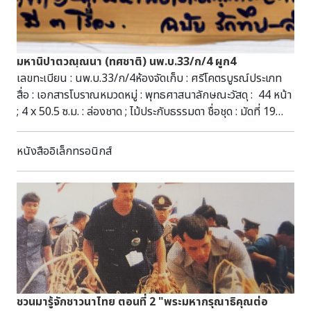
อุทยานประวัติศาสตร์กำแพงเพชร ๕.นายภัทรพงษ์ เก่า
เงิน หัวหน้าอุทยานประวัติศาสตร์ศรีสัชนาลัย ๖.นางนฤมล
เก่าเงิน หัวหน้าพิพิธภัณฑสถานแห่งชาติ กำแพงเพชร
มหานิปาตวณฺณนา (ทศชาติ) นพ.บ.33/ก/4 ผูก4
๗.นางประมาณ แก่นคำ เจ้าพนักงานธุรการชำนาญงาน
เลขทะเบียน : นพ.บ.33/ก/4ห้องจัดเก็บ : ศรีโคตรบูรณ์ประเภท
อุทยานประวัติศาสตร์ ศรีสัชนาลัย ๘.น.ส.นุชจรี ผ่องไสศรี
สื่อ : เอกสารโบราณหมวดหมู่ : พุทธศาสนาลักษณะวัสดุ : 44 หน้า
นักโบราณคดีปฏิบัติการ อุทยานประวัติศาสตร์สุโขทัย ๙.นายสนธิ
; 4 x 50.5 ซ.ม. : ล่องชาด ; ไม้ประกับธรรมดา ชื่อชุด : มัดที่ 19
ริยาพันธ์ พนักงานเกษตรพื้นฐาน อุทยาน
(194-204) ผูก 4หัวเรื่อง : มหานิปาตวณฺณนา --เอกสารโบราณ
ประวัติศาสตร์กำแพงเพชร ๑๐.น.ส.วสมล เทียนถนอม ปลัด
คัมภีร์ใบลาน พุทธศาสนาอักษร : ธรรมอีสาน
เทศบาลตำบลเมืองเก่า ๑๑.นายประครอง สายจันทร์ รักษา
หนังสืออิเล็กทรอนิกส์
ภาษา : ธรรมอีสานบทคัดย่อ : มีเนื้อหาเกี่ยวกับพุทธศาสนา
การผู้จัดการสำนักงานพื้นที่พิเศษอุทยานประวัติศาสตร์สุโขทัย-
สามารถสืบค้นได้ที่ห้องศรีโคตรบูรณ์ หอสมุดแห่งชาติ
ศรีสัชนาลัย- กำแพงเพชร (อพท ๔) ๑๒.น.ส.สุรางคนางค์ พ่วง
เฉลิมพระเกียรติ สมเด็จพระนางเจ้าสิริกิติ์ พระบรมราชินีนาถ
แผน เจ้าหน้าที่สำนักงานพื้นที่พิเศษอุทยานประวัติศาสตร์
นครพนม
สุโขทัย-ศรีสัชนาลัย- กำแพงเพชร (อพท ๔) ๑๓.นายวัชระ ทิพย์
ชำนาญ เจ้าหน้าที่สำนักงานพื้นที่พิเศษอุทยานประวัติศาสตร์
สุโขทัย-ศรีสัชนาลัย- กำแพงเพชร (อพท ๔) ๑๔.น.ส.ชุติมา แสง
สวัสดิ์ เจ้าหน้าที่สำนักงานพื้นที่พิเศษอุทยานประวัติศาสตร์
สุโขทัย-ศรีสัชนาลัย- กำแพงเพชร (อพท ๔) ๑๕.น.ส.เรณู ปิ่น
ทอง เจ้าหน้าที่สำนักงานพื้นที่พิเศษอุทยาน
ชวนมารู้จักชาวนาไทย ตอนที่ 2 "พระมหากรุณาธิคุณต่อ