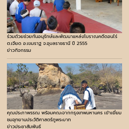
ร่วมด้วยช่วยกันอนุรักษ์และพัฒนาแหล่งโบราณคดีดอนไร่
ต.เจียด อ.เขมราฐ จ.อุบลราชธานี ปี 2555
ข่าวกิจกรรม
คุณประภาพรรณ พร้อมคณะจากกรุงเทพมหานคร เข้าเยี่ยม
ชมอุทยานประวัติศาสตร์ภูพระบาท
ข่าวประชาสัมพันธ์