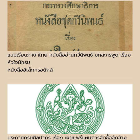
แบบเรียนภาษาไทย หนังสืออ่านกวีนิพนธ์ บทละครพูด เรื่อง
หัวใจนักรบ
หนังสืออิเล็กทรอนิกส์
ประกาศกรมศิลปากร เรื่อง เผยเเพร่แผนการจัดซื้อจัดจ้าง