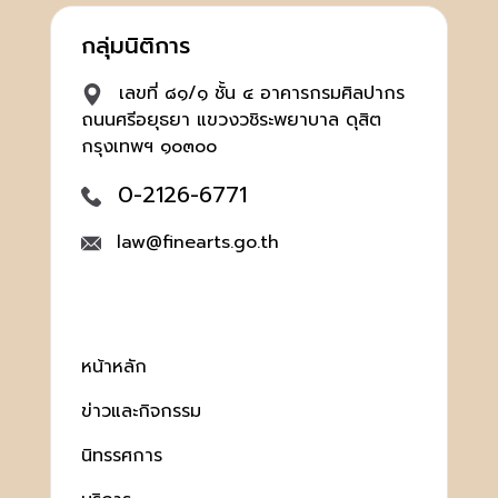
กลุ่มนิติการ
เลขที่ ๘๑/๑ ชั้น ๔ อาคารกรมศิลปากร
ถนนศรีอยุธยา แขวงวชิระพยาบาล ดุสิต
กรุงเทพฯ ๑๐๓๐๐
0-2126-6771
law@finearts.go.th
หน้าหลัก
ข่าวและกิจกรรม
นิทรรศการ