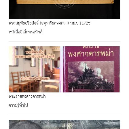
พระสมุทัยอริยสัจจ์ (จตุราริยสจฺจกถา) นม.บ.11/2ช
หนังสืออิเล็กทรอนิกส์
พระราชพงศาวดารพม่า
ความรู้ทั่วไป