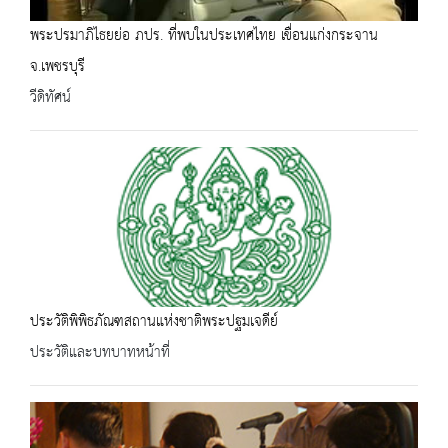
พระปรมาภิไธยย่อ ภปร. ที่พบในประเทศไทย เขื่อนแก่งกระจาน
จ.เพชรบุรี
วีดิทัศน์
ประวัติพิพิธภัณฑสถานแห่งชาติพระปฐมเจดีย์
ประวัติและบทบาทหน้าที่