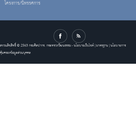
โครงการ/นิทรรศการ
สงวนลิขสิทธิ์ © 2563 กรมศิลปากร. กระทรวงวัฒนธรรม -
นโยบายเว็บไซต์
|
มาตรฐาน
|
นโยบายการ
คุ้มครองข้อมูลส่วนบุคคล