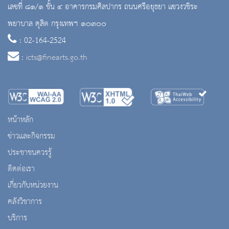
เลขที่ ๘๑/๑ ชั้น ๔ อาคารกรมศิลปากร ถนนศรีอยุธยา แขวงวชิระ
พยาบาล ดุสิต กรุงเทพฯ ๑๐๓๐๐
: 02-164-2524
:
icts@finearts.go.th
หน้าหลัก
ข่าวและกิจกรรม
ประชาชนควรรู้
ติดต่อเรา
เกี่ยวกับหน่วยงาน
คลังวิชาการ
บริการ