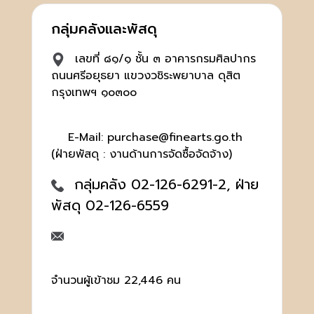
กลุ่มคลังและพัสดุ
เลขที่ ๘๑/๑ ชั้น ๓ อาคารกรมศิลปากร
ถนนศรีอยุธยา แขวงวชิระพยาบาล ดุสิต
กรุงเทพฯ ๑๐๓๐๐
E-Mail: purchase@finearts.go.th
(ฝ่ายพัสดุ : งานด้านการจัดซื้อจัดจ้าง)
กลุ่มคลัง 02-126-6291-2, ฝ่าย
พัสดุ 02-126-6559
จำนวนผู้เข้าชม 22,446 คน