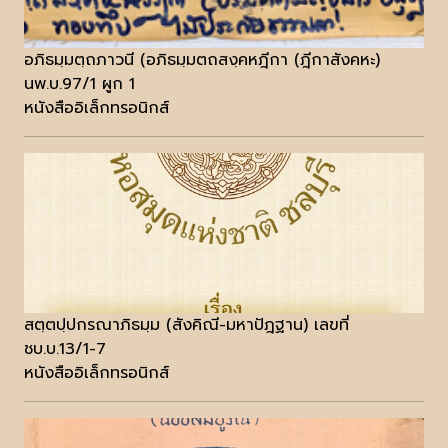
อภิธมฺมตฺถภาวนี (อภิธมฺมตถสงฺคหฎีกา (ฎีกาสังคหะ)
นพ.บ.97/1 ผูก 1
หนังสืออิเล็กทรอนิกส์
สตฺตปฺปกรณาภิธมฺม (สังคิณี-มหาปัฎฐาน) เลขที่
ชบ.บ.13/1-7
หนังสืออิเล็กทรอนิกส์