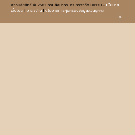
สงวนลิขสิทธิ์ © 2563 กรมศิลปากร. กระทรวงวัฒนธรรม -
นโยบาย
เว็บไซต์
|
มาตรฐาน
|
นโยบายการคุ้มครองข้อมูลส่วนบุคคล