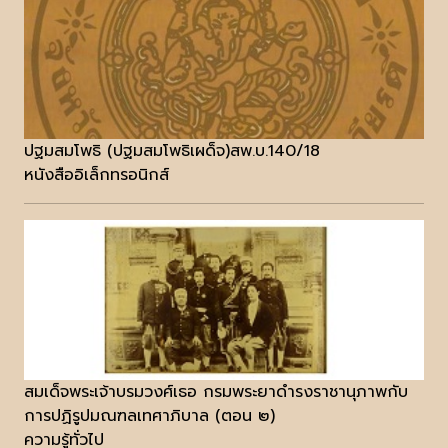
ปฐมสมโพธิ (ปฐมสมโพธิเผด็จ)สพ.บ.140/18
หนังสืออิเล็กทรอนิกส์
สมเด็จพระเจ้าบรมวงศ์เธอ กรมพระยาดำรงราชานุภาพกับ
การปฏิรูปมณฑลเทศาภิบาล (ตอน ๒)
ความรู้ทั่วไป