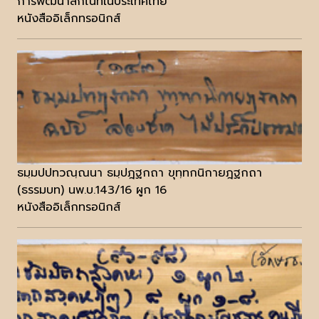
การพัฒนาลิกไนท์ในประเทศไทย
หนังสืออิเล็กทรอนิกส์
ธมฺมปปทวณฺณนา ธมฺปฎฐกถา ขุทฺทกนิกายฎฐกถา
(ธรรมบท) นพ.บ.143/16 ผูก 16
หนังสืออิเล็กทรอนิกส์