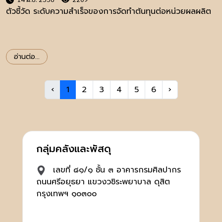
ตัวชี้วัด ระดับความสำเร็จของการจัดทำต้นทุนต่อหน่วยผลผลิต
อ่านต่อ...
‹
1
2
3
4
5
6
›
กลุ่มคลังและพัสดุ
เลขที่ ๘๑/๑ ชั้น ๓ อาคารกรมศิลปากร
ถนนศรีอยุธยา แขวงวชิระพยาบาล ดุสิต
กรุงเทพฯ ๑๐๓๐๐