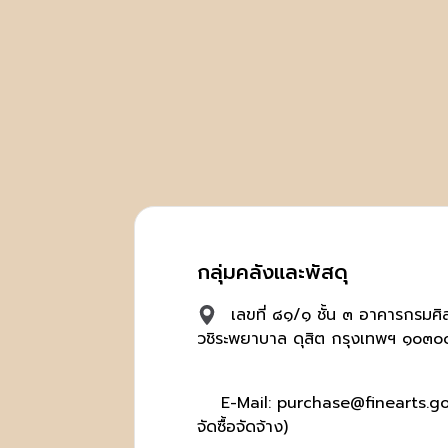
กลุ่มคลังและพัสดุ
เลขที่ ๘๑/๑ ชั้น ๓ อาคารกรมศ
วชิระพยาบาล ดุสิต กรุงเทพฯ ๑๐๓๐
E-Mail: purchase@finearts.go.t
จัดซื้อจัดจ้าง)