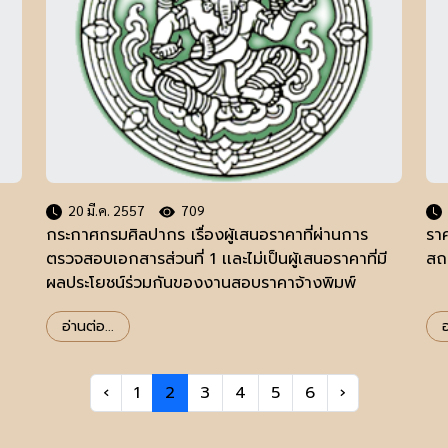
20 มี.ค. 2557
709
กระกาศกรมศิลปากร เรื่องผู้เสนอราคาที่ผ่านการ
ราค
ตรวจสอบเอกสารส่วนที่ 1 เเละไม่เป็นผู้เสนอราคาที่มี
สถเ
ผลประโยชน์ร่วมกันของงานสอบราคาจ้างพิมพ์
หนังสือ "ท้องสนามหลวงสมัยสุโขทัย อยุธยา ธนบุรี
อ่านต่อ...
อ
เเละรัตนโกสินทร์ ในบริบททางประวัติศาสตร์เเละ
โบราณราชประเพณี" จำนวน 1,000
‹
1
2
3
4
5
6
›