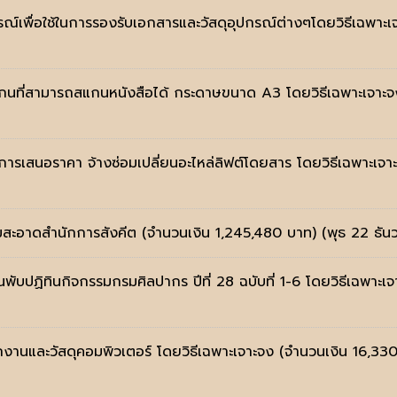
กรณ์เพื่อใช้ในการรองรับเอกสารและวัสดุอุปกรณ์ต่างๆโดยวิธีเฉพ
สแกนที่สามารถสแกนหนังสือได้ กระดาษขนาด A3 โดยวิธีเฉพาะเจา
ะการเสนอราคา จ้างซ่อมเปลี่ยนอะไหล่ลิฟต์โดยสาร โดยวิธีเฉพาะ
ความสะอาดสำนักการสังคีต (จำนวนเงิน 1,245,480 บาท)
(พุธ 22 ธั
นพับปฏิทินกิจกรรมกรมศิลปากร ปีที่ 28 ฉบับที่ 1-6 โดยวิธีเฉพา
ักงานและวัสดุคอมพิวเตอร์ โดยวิธีเฉพาะเจาะจง (จำนวนเงิน 16,3