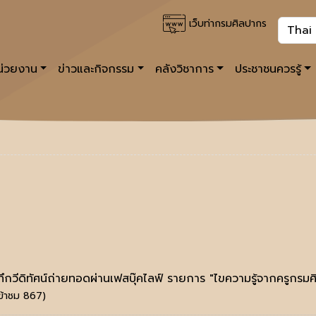
เว็บท่ากรมศิลปากร
หน่วยงาน
ข่าวและกิจกรรม
คลังวิชาการ
ประชาชนควรรู้
ึกวีดิทัศน์ถ่ายทอดผ่านเฟสบุ๊คไลฟ์ รายการ "ไขความรู้จากครูกรมศ
เข้าชม 867)