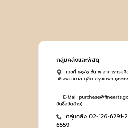
กลุ่มคลังและพัสดุ
เลขที่ ๘๑/๑ ชั้น ๓ อาคารกรมศ
วชิระพยาบาล ดุสิต กรุงเทพฯ ๑๐๓๐
E-Mail: purchase@finearts.go.t
จัดซื้อจัดจ้าง)
กลุ่มคลัง 02-126-6291-2,
6559