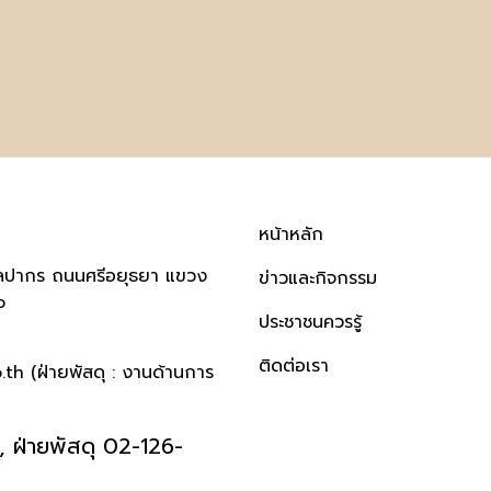
หน้าหลัก
ิลปากร ถนนศรีอยุธยา แขวง
ข่าวและกิจกรรม
๐
ประชาชนควรรู้
ติดต่อเรา
h (ฝ่ายพัสดุ : งานด้านการ
 ฝ่ายพัสดุ 02-126-