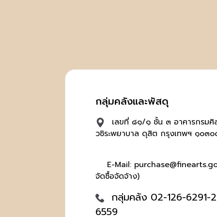
กลุ่มคลังและพัสดุ
เลขที่ ๘๑/๑ ชั้น ๓ อาคารกรมศ
วชิระพยาบาล ดุสิต กรุงเทพฯ ๑๐๓๐
E-Mail: purchase@finearts.go.t
จัดซื้อจัดจ้าง)
กลุ่มคลัง 02-126-6291-2,
6559