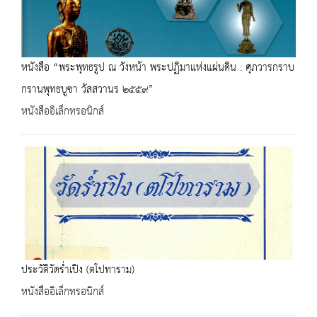
หนังสือ “พระพุทธรูป ณ วังหน้า พระปฏิมาแห่งแผ่นดิน : ศุภวารกราบ
กรานพุทธบูชา วัสสวานร ๒๕๕๙”
หนังสืออิเล็กทรอนิกส์
ประวัติวัดร่ำเปิง (ตโปทาราม)
หนังสืออิเล็กทรอนิกส์