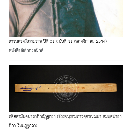
สารนครศรีธรรมราช ปีที่ 31 ฉบับที่ 11 (พฤศจิกายน 2544)
หนังสืออิเล็กทรอนิกส์
ตติยสามันตปาสาทิกอัฏฺฐกถา (จีวรขนฺรกมหาวคฺควณฺณนา สมนฺตปาสา
ทิกา วินยฏฺฐกถา)