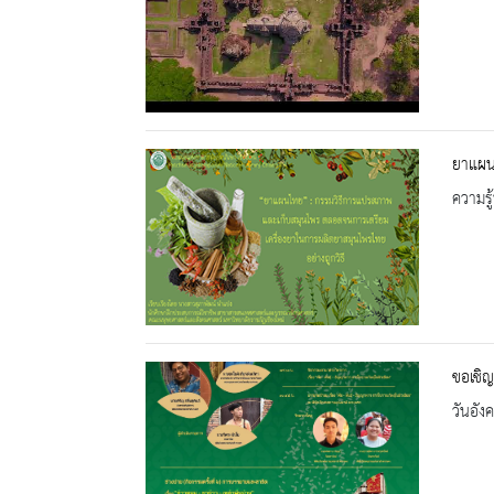
ยาแผ
ความรู้
ขอเชิญ
วันอัง