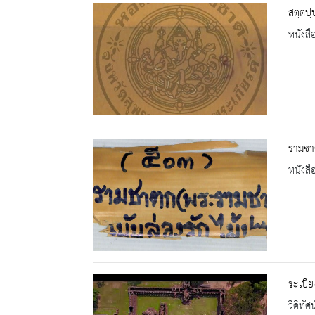
สตฺตปฺ
หนังสื
รามชา
หนังสื
ระเบี
วีดิทัศน