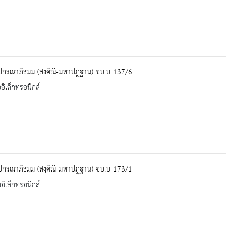
ปกรณาภิธมฺม (สงฺคิณี-มหาปฎฺฐาน) ชบ.บ 137/6
ออิเล็กทรอนิกส์
ปกรณาภิธมฺม (สงฺคิณี-มหาปฎฺฐาน) ชบ.บ 173/1
ออิเล็กทรอนิกส์