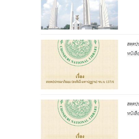
สตฺตปฺ
หนังสื
สตฺตปฺ
หนังสื