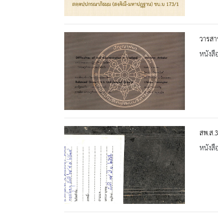
วารสาร
หนังสื
สพ.ส.
หนังสื