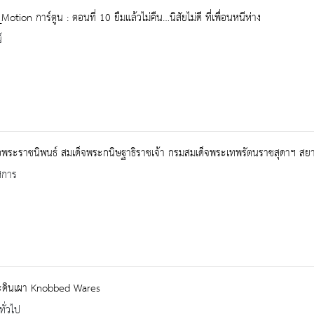
otion การ์ตูน : ตอนที่ 10 ยืมแล้วไม่คืน…นิสัยไม่ดี ที่เพื่อนหนีห่าง
์
ือพระราชนิพนธ์ สมเด็จพระกนิษฐาธิราชเจ้า กรมสมเด็จพระเทพรัตนราชสุดาฯ สย
ศการ
ดินเผา Knobbed Wares
ทั่วไป