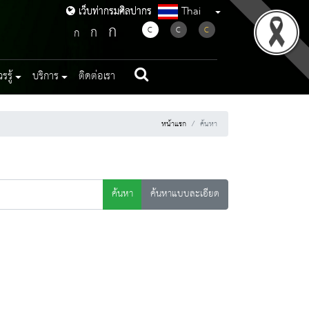
Thai
เว็บท่ากรมศิลปากร
เว็บท่ากรมศิลปากร
ก
ก
C
C
C
ก
รู้
บริการ
ติดต่อเรา
หน้าแรก
ค้นหา
ค้นหา
ค้นหาแบบละเอียด