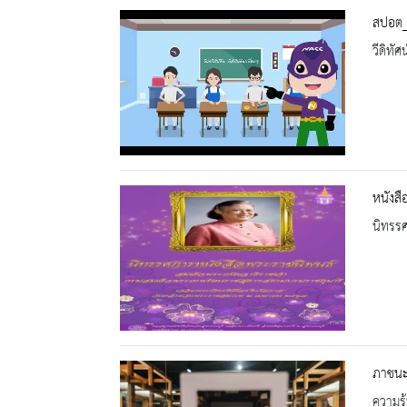
สปอต_M
วีดิทัศน
หนังส
นิทรร
ภาชนะ
ความรู้