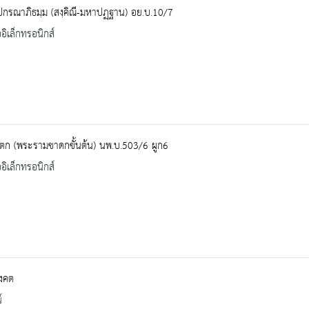
ปกรณาภิธมฺม (สงฺคิณี-มหาปฏฺฐาน) อย.บ.10/7
ออิเล็กทรอนิกส์
ตก (พระรามชาดกขั้นต้น) นพ.บ.503/6 ผูก6
ออิเล็กทรอนิกส์
ยงคต
์