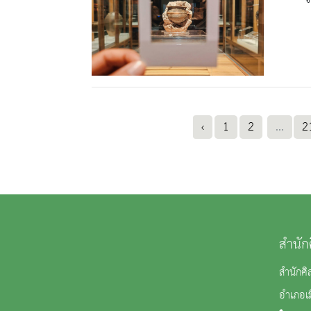
‹
1
2
...
2
สำนัก
สำนักศิ
อำเภอเม