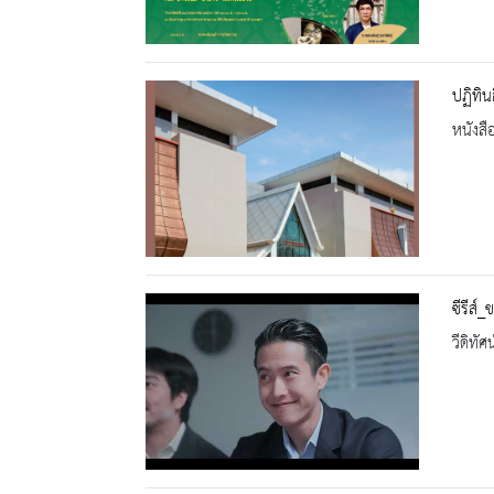
ปฏิทิน
หนังสื
ซีรีส์
วีดิทัศน