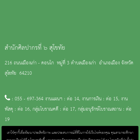
สำนักศิลปากรที่ ๖ สุโขทัย
216 ถนนเมืองเก่า - ดอนโก หมู่ที่ 3 ตำบลเมืองเก่า อำเภอเมือง จังหวัด
สุโขทัย 64210
: 055 - 697-364 งานแผนฯ : ต่อ 14, งานการเงิน : ต่อ 15, งาน
พัสดุ : ต่อ 16, กลุ่มโบราณคดี : ต่อ 17, กลุ่มอนุรักษ์โบราณสถาน : ต่อ
19
:
fad_6@finearts.go.th
เราใช้คุกกี้เพื่อพัฒนาประสิทธิภาพ และประสบการณ์ที่ดีในการใช้เว็บไซต์ของคุณ คุณสามารถศึกษา