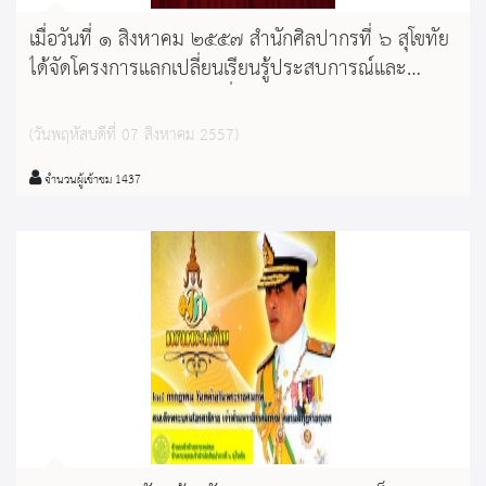
เมื่อวันที่ ๑ สิงหาคม ๒๕๕๗ สำนักศิลปากรที่ ๖ สุโขทัย
ได้จัดโครงการแลกเปลี่ยนเรียนรู้ประสบการณ์และ
แนวคิดในการปฎิบัติหน้าที่ของ อส.มศ ณ วัดพระหลวง
ตำบลพระหลวง อำเภอสูงเม่น จังหวัดแพร่
(วันพฤหัสบดีที่ 07 สิงหาคม 2557)
จำนวนผู้เข้าชม 1437