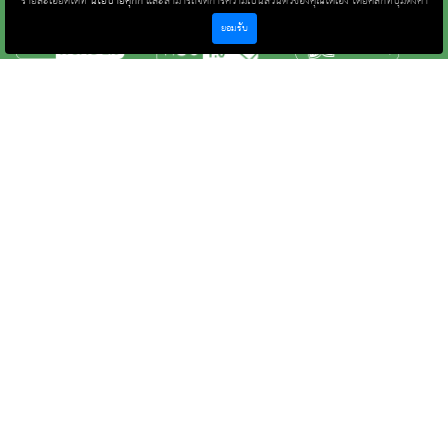
รายละเอียดได้ที่
นโยบายคุ้กกี้
และสามารถจัดการความเป็นส่วนตัวของคุณได้เอง โดยคลิกที่ปุ่มตั้งค่า
ยอมรับ
หน้าหลัก
ข่าวและกิจกรรม
นิทรรศการ
บริการ
เกี่ยวกับหน่วยงาน
คลังวิชาการ
ประชาชนควรรู้
ติดต่อเรา