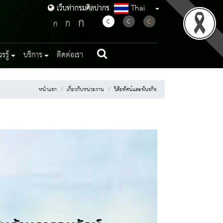
Thai
เว็บท่ากรมศิลปากร
เว็บท่ากรมศิลปากร
ก
ก
C
C
C
ก
รู้
บริการ
ติดต่อเรา
หน้าแรก
เกี่ยวกับหน่วยงาน
วิสัยทัศน์และพันธกิจ