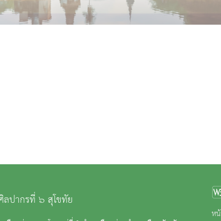
ศิลปากรที่ ๖ สุโขทัย
หน้