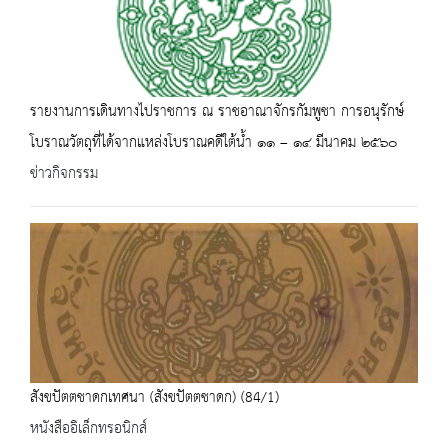
รายงานการเดินทางไปราชการ ณ ราชอาณาจักรกัมพูชา การอนุรักษ์
โบราณวัตถุที่ได้จากแหล่งโบราณคดีใต้น้ำ ๑๑ – ๑๔ มีนาคม ๒๕๖๐
ข่าวกิจกรรม
สังขปัตตชาดกเทศนา (สังขปัตตชาดก) (84/1)
หนังสืออิเล็กทรอนิกส์