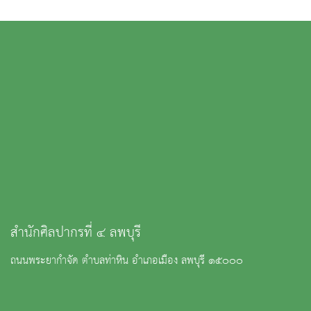
สำนักศิลปากรที่ ๔ ลพบุรี
ถนนพระยากำจัด ตำบลท่าหิน อำเภอเมือง ลพบุรี ๑๕๐๐๐