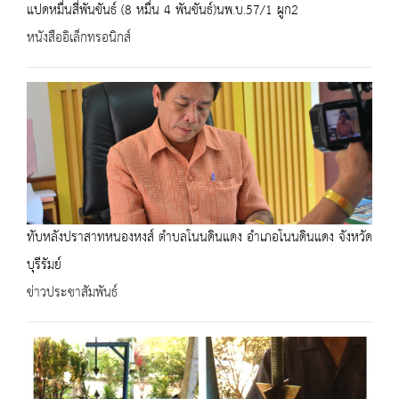
แปดหมื่นสี่พันขันธ์ (8 หมื่น 4 พันขันธ์)นพ.บ.57/1 ผูก2
หนังสืออิเล็กทรอนิกส์
ทับหลังปราสาทหนองหงส์ ตำบลโนนดินแดง อำเภอโนนดินแดง จังหวัด
บุรีรัมย์
ข่าวประชาสัมพันธ์