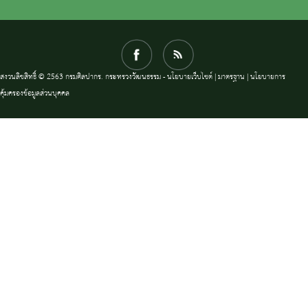
สงวนลิขสิทธิ์ © 2563 กรมศิลปากร. กระทรวงวัฒนธรรม -
นโยบายเว็บไซต์
|
มาตรฐาน
|
นโยบายการ
คุ้มครองข้อมูลส่วนบุคคล