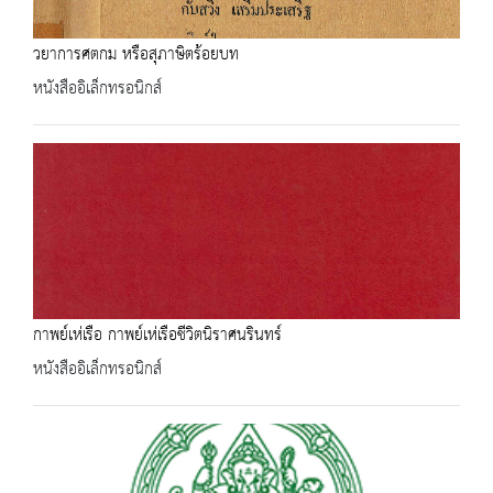
วยาการศตกม หรือสุภาษิตร้อยบท
หนังสืออิเล็กทรอนิกส์
กาพย์เห่เรือ กาพย์เห่เรือชีวิตนิราศนรินทร์
หนังสืออิเล็กทรอนิกส์