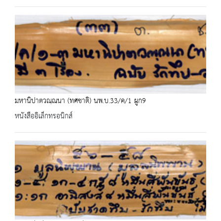
มหานิปาตวณฺณนา (ทศชาติ) นพ.บ.33/ค/1 ผูก9
หนังสืออิเล็กทรอนิกส์