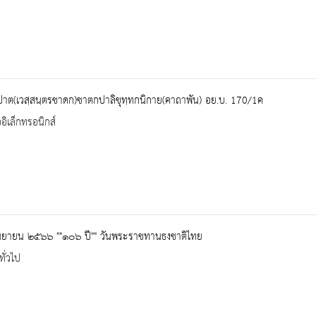
ปาต(เวสฺสนฺตรชาดก)ชาตกปาลิขุทฺทกนิกาย(คาถาพัน) อย.บ. 170/1ค
ออิเล็กทรอนิกส์
นยายน ๒๕๖๖ ""๑๐๖ ปี"" วันพระราชทานธงชาติไทย
ทั่วไป