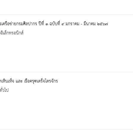
เครือข่ายกรมศิลปากร ปีที่ ๑ ฉบับที่ ๔ มกราคม - มีนาคม ๒๕๖๗
ออิเล็กทรอนิกส์
ุฑเหินเห็จ และ เรือครุฑเตร็จไตรจักร
ทั่วไป