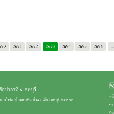
690
2691
2692
2693
2694
2695
2696
...
ศิลปากรที่ ๔ ลพบุรี
หน้
ยากำจัด ตำบลท่าหิน อำเภอเมือง ลพบุรี ๑๕๐๐๐
ข่
นิ