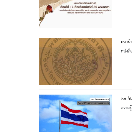
มหานิ
หนังสื
๒๘ กั
ความรู้