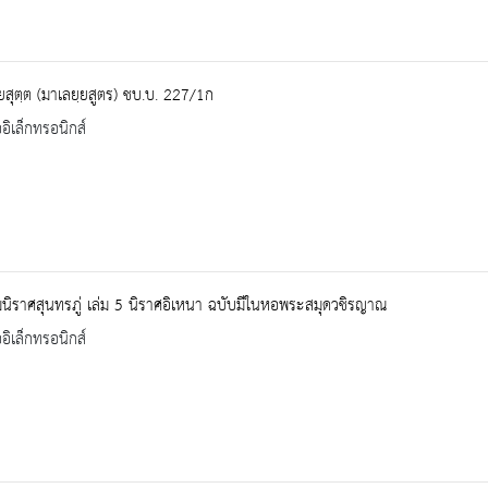
ยสุตฺต (มาเลยฺยสูตร) ชบ.บ. 227/1ก
ออิเล็กทรอนิกส์
นิราศสุนทรภู่ เล่ม 5 นิราศอิเหนา ฉบับมีในหอพระสมุดวชิรญาณ
ออิเล็กทรอนิกส์