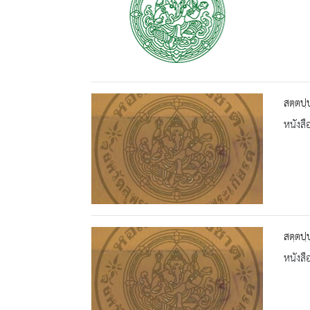
สตฺตปฺ
หนังสื
สตฺตปฺ
หนังสื