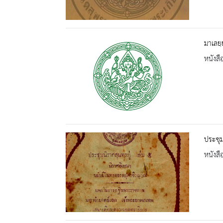
มาเลยฺ
หนังสื
ประชุม
หนังสื