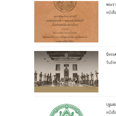
พระราช
หนังสื
นิทรรศ
วันอัง
ปฐมสม
หนังสื