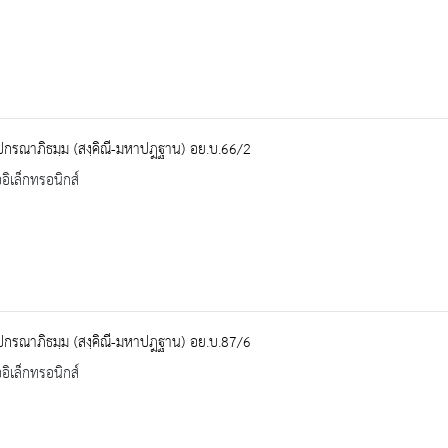
ปกรณาภิธมฺม (สงฺคิณี-มหาปฎฐาน) อย.บ.66/2
ออิเล็กทรอนิกส์
ปกรณาภิธมฺม (สงฺคิณี-มหาปฎฐาน) อย.บ.87/6
ออิเล็กทรอนิกส์