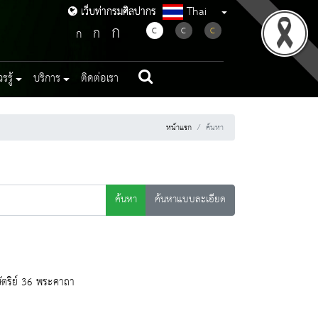
Thai
เว็บท่ากรมศิลปากร
เว็บท่ากรมศิลปากร
ก
ก
C
C
C
ก
รู้
บริการ
ติดต่อเรา
หน้าแรก
ค้นหา
ค้นหา
ค้นหาแบบละเอียด
ัตริย์ 36 พระคาถา