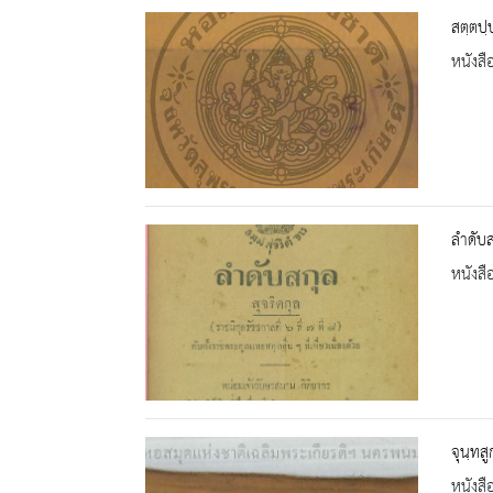
สตฺตปฺ
หนังสื
ลำดับสก
หนังสื
จุนฺทส
หนังสื