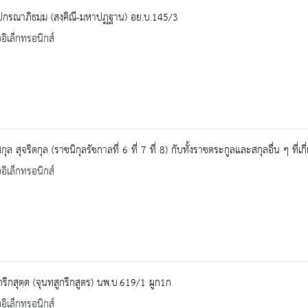
ปกรณาภิธมฺม (สงฺคิณี-มหาปฏฺฐาน) อย.บ.145/3
ออิเล็กทรอนิกส์
ุล สุจริตกุล (ราชนิกุลรัชกาลที่ 6 ที่ 7 ที่ 8) กับทั้งราชตระกูลและสกุลอื่น ๆ ที่เกี่
ออิเล็กทรอนิกส์
ูกริกสุตฺต (จุนทสูกริกสูตร) นพ.บ.619/1 ผูก1ก
ออิเล็กทรอนิกส์