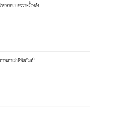
ประพาสเกาะชวาครั้งหลัง
าพเก่าเล่าพิพิธภัณฑ์”