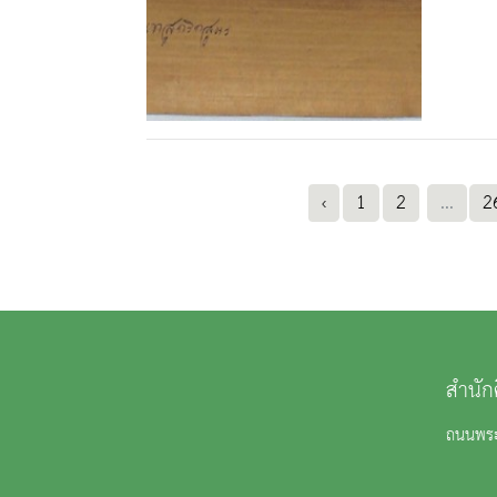
‹
1
2
...
2
สำนัก
ถนนพระ