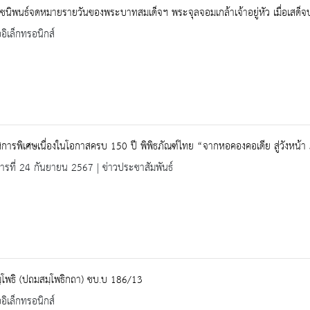
นิพนธ์จดหมายรายวันของพระบาทสมเด็จฯ พระจุลจอมเกล้าเจ้าอยู่หัว เมื่อเสด็จ
ออิเล็กทรอนิกส์
การพิเศษเนื่องในโอกาสครบ 150 ปี พิพิธภัณฑ์ไทย “จากหอคองคอเดีย สู่วังหน้า ภ
คารที่ 24 กันยายน 2567 | ข่าวประชาสัมพันธ์
ฺโพธิ (ปถมสมฺโพธิกถา) ชบ.บ 186/13
ออิเล็กทรอนิกส์