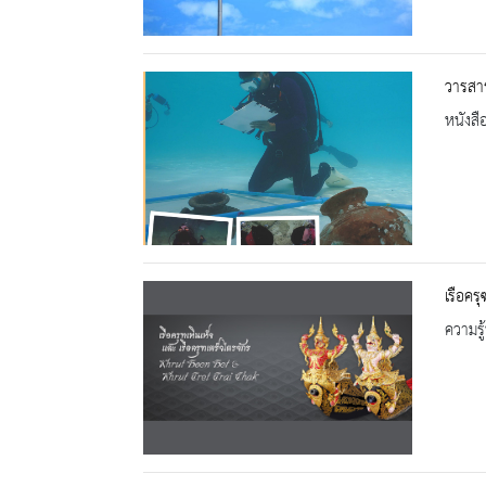
วารสาร
หนังสื
เรือคร
ความรู้