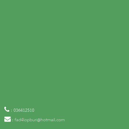
: 036412510
:
fad4lopburi@hotmail.com