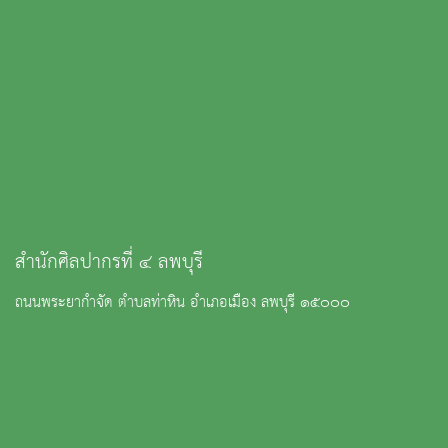
สำนักศิลปากรที่ ๔ ลพบุรี
ถนนพระยากำจัด ตำบลท่าหิน อำเภอเมือง ลพบุรี ๑๕๐๐๐