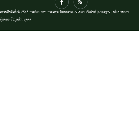
สงวนลิขสิทธิ์ © 2563 กรมศิลปากร. กระทรวงวัฒนธรรม -
นโยบายเว็บไซต์
|
มาตรฐาน
|
นโยบายการ
คุ้มครองข้อมูลส่วนบุคคล