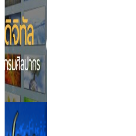
สำนักศิลปากรที่ ๔ ลพบุรี
ถนนพระยากำจัด ตำบลท่าหิน อำเภอเมือง ลพบุรี ๑๕๐๐๐