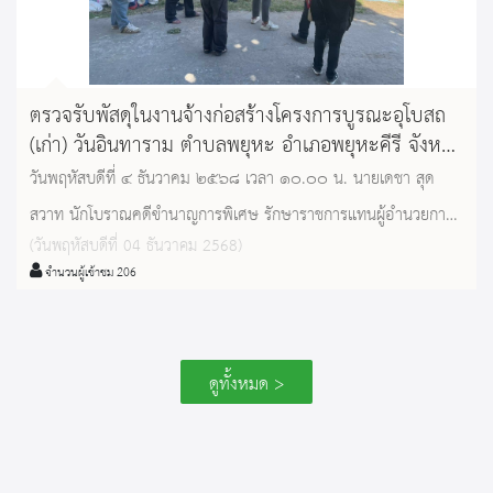
ตรวจรับพัสดุในงานจ้างก่อสร้างโครงการบูรณะอุโบสถ
(เก่า) วันอินทาราม ตำบลพยุหะ อำเภอพยุหะคีรี จังหวัด
นครสวรรค์
วันพฤหัสบดีที่ ๔ ธันวาคม ๒๕๖๘ เวลา ๑๐.๐๐ น. นายเดชา สุด
สวาท นักโบราณคดีขำนาญการพิเศษ รักษาราชการแทนผู้อำนวยการ
(วันพฤหัสบดีที่ 04 ธันวาคม 2568)
สำนักศิลปากรที่ ๔ ลพบุรี ประธานกรรมการ และคณะกรรมการตรวจ
จำนวนผู้เข้าชม 206
รับพัสดุในงานจ้างก่อสร้างโครงการบูรณะอุโบสถ (เก่า) วันอินทาราม
ตำบลพยุหะ อำเภอพยุหะคีรี จังหวัดนครสวรรค์ ร่วมพิจารณาตรวจ
รับงานงวดที่ ๑ ซึ่งโครงการดังกล่าวนี้เป็นหนึ่งในโครงการกระตุ้น
ดูทั้งหมด >
เศรษฐกิจตามแผนการขับเคลื่อนเศรษฐกิจของกรมศิลปากร กระทรวง
วัฒนธรรม