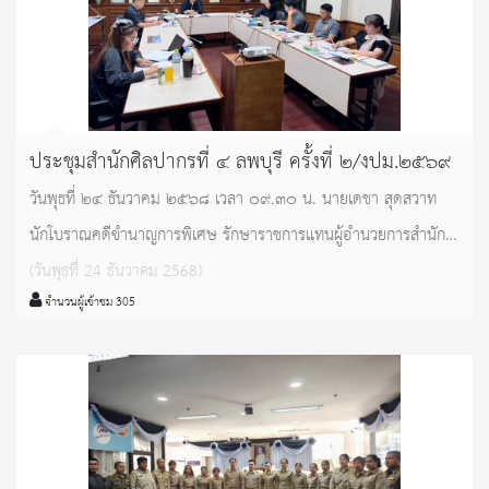
แนะนำแนวทางการบูรณะโบราณสถานให้เกิดประโยชน์ทั้งเชิงวิชาการ
และเจ้าของพื้นที่โบราณสถานได้ใช้พื้นที่อย่างเหมาะสม อีกทั้งยังให้คำ
ปรึกษาวิธีการจัดการระบบระบายความชื้นสะสมในโบราณสถานเพื่อ
นำไปใช้ในงานอนุรักษ์โบราณสถานแห่งอื่นๆ ที่อยู่ในพื้นที่รับผิดชอบต่อ
ไป
ประชุมสำนักศิลปากรที่ ๔ ลพบุรี ครั้งที่ ๒/งปม.๒๕๖๙
วันพุธที่ ๒๔ ธันวาคม ๒๕๖๘ เวลา ๐๙.๓๐ น. นายเดชา สุดสวาท
นักโบราณคดีขำนาญการพิเศษ รักษาราชการแทนผู้อำนวยการสำนัก
ศิลปากรที่ ๔ ลพบุรี เป็นประธานในการประชุมสำนักศิลปากรที่ ๔
(วันพุธที่ 24 ธันวาคม 2568)
จำนวนผู้เข้าชม 305
ลพบุรี ครั้งที่ ๒/งปม.๒๕๖๙ โดยมีหัวหน้าหน่วยงานในสังกัด เข้าร่วม
ประชุม ณ ห้องประชุมสำนักศิลปากรที่ ๔ ลพบุรี