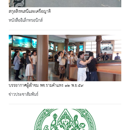
สกุลสิงหเสนีและเครือญาติ
หนังสืออิเล็กทรอนิกส์
บรรยากาศผู้เข้าชม พช.รามคำแหง ๑๒ พ.ย.๕๙
ข่าวประชาสัมพันธ์