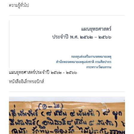
ความรู้ทั่วไป
แผนยุทธศาสตร์ประจำปี ๒๕๖๒ - ๒๕๖๖
หนังสืออิเล็กทรอนิกส์