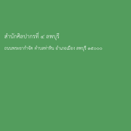
สำนักศิลปากรที่ ๔ ลพบุรี
ถนนพระยากำจัด ตำบลท่าหิน อำเภอเมือง ลพบุรี ๑๕๐๐๐