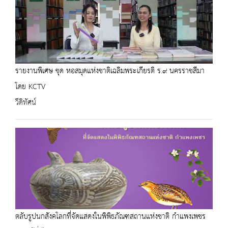
รายงานพิเศษ ชุด หอสมุดแห่งชาติเฉลิมพระเกียรติ ร.๙ นครราชสีมา
โดย KCTV
วีดิทัศน์
ตลับรูปนกสังคโลกที่จัดแสดงในพิพิธภัณฑสถานแห่งชาติ กำแพงเพชร