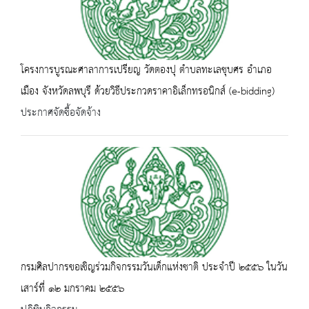
โครงการบูรณะศาลาการเปรียญ วัดตองปุ ตำบลทะเลชุบศร อำเภอ
เมือง จังหวัดลพบุรี ด้วยวิธีประกวดราคาอิเล็กทรอนิกส์ (e-bidding)
ประกาศจัดซื้อจัดจ้าง
กรมศิลปากรขอเชิญร่วมกิจกรรมวันเด็กแห่งชาติ ประจำปี ๒๕๕๖ ในวัน
เสาร์ที่ ๑๒ มกราคม ๒๕๕๖