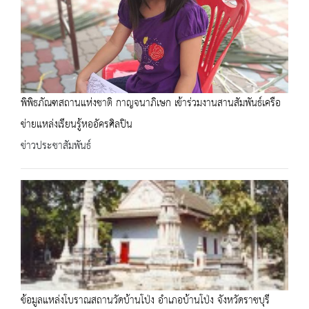
พิพิธภัณฑสถานแห่งชาติ กาญจนาภิเษก เข้าร่วมงานสานสัมพันธ์เครือ
ข่ายแหล่งเรียนรู้หออัครศิลปิน
ข่าวประชาสัมพันธ์
ข้อมูลแหล่งโบราณสถานวัดบ้านโป่ง อำเภอบ้านโป่ง จังหวัดราชบุรี