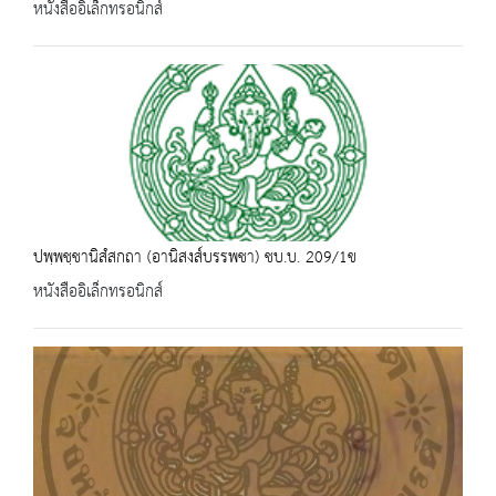
หนังสืออิเล็กทรอนิกส์
ปพฺพชฺชานิสํสกถา (อานิสงส์บรรพชา) ชบ.บ. 209/1ข
หนังสืออิเล็กทรอนิกส์