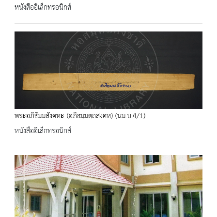
หนังสืออิเล็กทรอนิกส์
พระอภิธัมมสังคหะ (อภิธมฺมตฺถสงฺคห) (นม.บ.4/1)
หนังสืออิเล็กทรอนิกส์