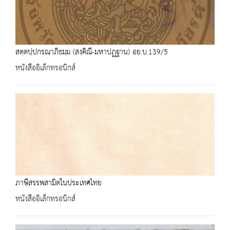
สตฺตปฺปกรณาภิธมฺม (สงฺคิณี-มหาปฏฺฐาน) อย.บ.139/5
หนังสืออิเล็กทรอนิกส์
ภาษีสรรพสามิตในประเทศไทย
หนังสืออิเล็กทรอนิกส์