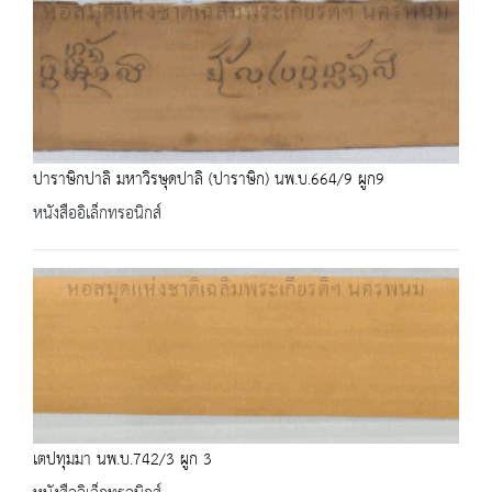
ปาราษิกปาลิ มหาวิรษุดปาลิ (ปาราษิก) นพ.บ.664/9 ผูก9
หนังสืออิเล็กทรอนิกส์
เตปทุมมา นพ.บ.742/3 ผูก 3