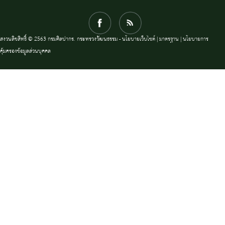
สงวนลิขสิทธิ์ © 2563 กรมศิลปากร. กระทรวงวัฒนธรรม -
นโยบายเว็บไซต์
|
มาตรฐาน
|
นโยบายการ
คุ้มครองข้อมูลส่วนบุคคล