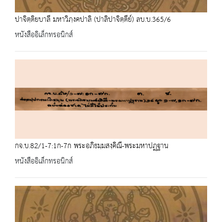
ปาจิตฺติยบาลี มหาวิภฺงคปาลิ (ปาลิปาจิตฺตีย์) ลบ.บ.365/6
หนังสืออิเล็กทรอนิกส์
กจ.บ.82/1-7:1ก-7ก พระอภิธมฺมสงฺคิณี-พระมหาปฏฺฐาน
หนังสืออิเล็กทรอนิกส์