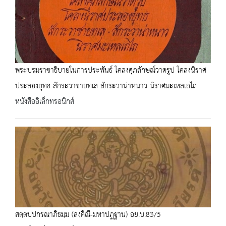
พระบรมราชาธิบายในการประพันธ์ โคลงศุภลักษณ์วาดรูป โคลงนิราศ
ประลองยุทธ สักระวาชายทเล สักระวาน่าหนาว นิราศมะเหลเถไถ
หนังสืออิเล็กทรอนิกส์
สตฺตปฺปกรณาภิธมฺม (สงฺคิณี-มหาปฎฐาน) อย.บ.83/5