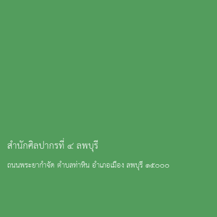
สำนักศิลปากรที่ ๔ ลพบุรี
ถนนพระยากำจัด ตำบลท่าหิน อำเภอเมือง ลพบุรี ๑๕๐๐๐