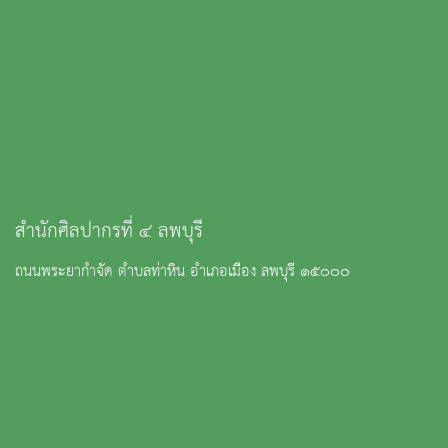
สำนักศิลปากรที่ ๔ ลพบุรี
ถนนพระยากำจัด ตำบลท่าหิน อำเภอเมือง ลพบุรี ๑๕๐๐๐