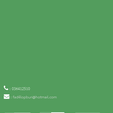
: 036412510
:
fad4lopburi@hotmail.com