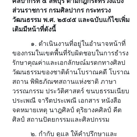
ศิลปากรที่ ๔ ลพบุรี ตามกฎกระทรวงแบ่ง
ส่วนราชการ กรมศิลปากร กระทรวง
วัฒนธรรม พ.ศ. ๒๕๔๕ และฉบับแก้ไขเพิ่ม
เติมมีหน้าที่ดังนี้
๑. ดำเนินงานที่อยู่ในอำนาจหน้าที่
ของกรมในเขตพื้นที่รับผิดชอบในการธำรง
รักษาคุณค่าและเอกลักษณ์มรดกทางศิลป
วัฒนธรรมของชาติด้านโบราณคดี โบราณ
สถาน พิพิธภัณฑสถานแห่งชาติ ภาษา
วรรณกรรม ประวัติศาสตร์ ขนบธรรมเนียบ
ประเพณี จารีตประเพณี เอกสาร หนังสือ
จดหมายเหตุ นาฎศิลป์ ดุริยางคศิลป์ คีต
ศิลป์ สถานปัตยกรรมและศิลปกรรม
๒. กำกับ ดูแล ให้คำปรึกษาและ