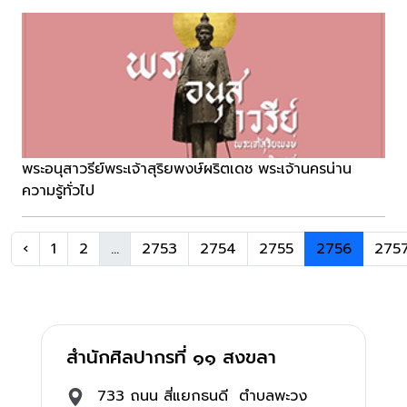
พระอนุสาวรีย์พระเจ้าสุริยพงษ์ผริตเดช พระเจ้านครน่าน
ความรู้ทั่วไป
‹
1
2
...
2753
2754
2755
2756
275
สำนักศิลปากรที่ ๑๑ สงขลา
733 ถนน สี่แยกธนดี ตำบลพะวง