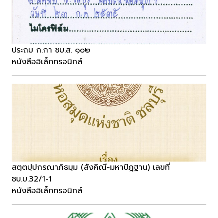
ประถม ก.กา ชบ.ส. ๑๐๒
หนังสืออิเล็กทรอนิกส์
สตฺตปฺปกรณาภิธมฺม (สังคิณี-มหาปัฎฐาน) เลขที่
ชบ.บ.32/1-1
หนังสืออิเล็กทรอนิกส์