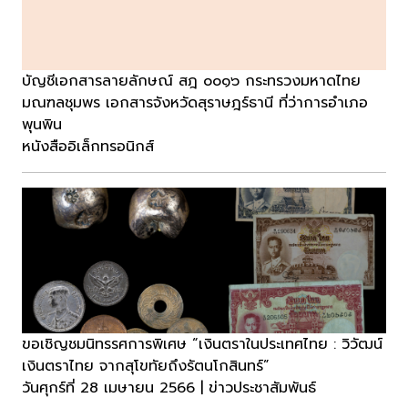
บัญชีเอกสารลายลักษณ์ สฎ ๐๐๑๖ กระทรวงมหาดไทย
มณฑลชุมพร เอกสารจังหวัดสุราษฎร์ธานี ที่ว่าการอำเภอ
พุนพิน
หนังสืออิเล็กทรอนิกส์
ขอเชิญชมนิทรรศการพิเศษ “เงินตราในประเทศไทย : วิวัฒน์
เงินตราไทย จากสุโขทัยถึงรัตนโกสินทร์”
วันศุกร์ที่ 28 เมษายน 2566 | ข่าวประชาสัมพันธ์