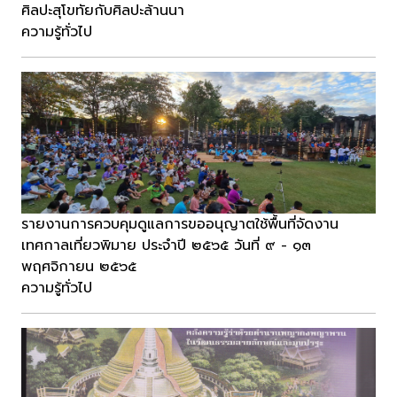
ศิลปะสุโขทัยกับศิลปะล้านนา
ความรู้ทั่วไป
รายงานการควบคุมดูแลการขออนุญาตใช้พื้นที่จัดงาน
เทศกาลเที่ยวพิมาย ประจำปี ๒๕๖๕ วันที่ ๙ - ๑๓
พฤศจิกายน ๒๕๖๕
ความรู้ทั่วไป