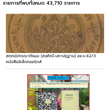
รายการที่พบทั้งหมด 43,710 รายการ
สตฺตปฺปกรณาภิธมฺม (สงฺคิณี-มหาปฏฺฐาน) อย.บ.42/3
หนังสืออิเล็กทรอนิกส์