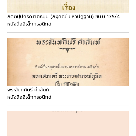
สตฺตปฺปกรณาภิธมฺม (สงฺคิณี-มหาปฎฺฐาน) ชบ.บ 175/4
หนังสืออิเล็กทรอนิกส์
พระจันทกินรี คำฉันท์
หนังสืออิเล็กทรอนิกส์