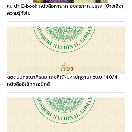
แนะนำ E-book หนังสือหายาก องสรภาณมธุรส (ป๋าวเอิง)
ความรู้ทั่วไป
สตฺตปฺปกรณาภิธมฺม (สงฺคิณี-มหาปฎฺฐาน) ชบ.บ 140/4
หนังสืออิเล็กทรอนิกส์