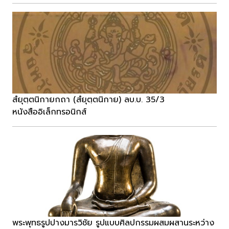
สํยุตฺตนิกายกถา (สํยุตฺตนิกาย) ลบ.บ. 35/3
หนังสืออิเล็กทรอนิกส์
พระพุทธรูปปางมารวิชัย รูปแบบศิลปกรรมผสมผสานระหว่าง