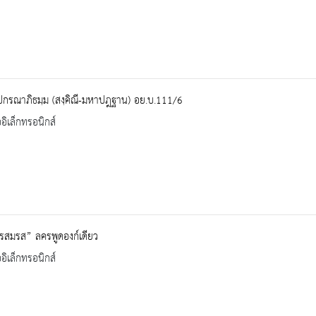
ปกรณาภิธมฺม (สงฺคิณี-มหาปฎฐาน) อย.บ.111/6
ออิเล็กทรอนิกส์
รสมรส” ลครพูดองก์เดียว
ออิเล็กทรอนิกส์