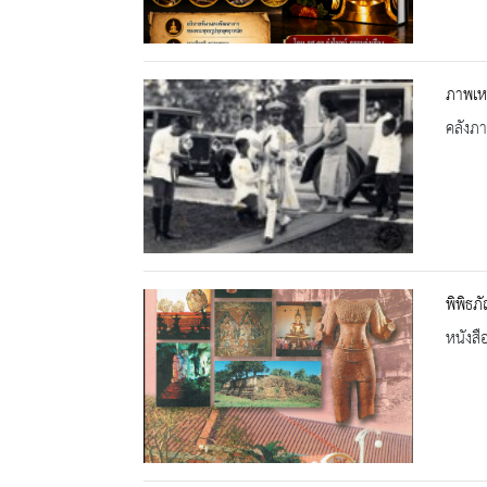
ภาพเห
คลังภ
พิพิธภ
หนังสื