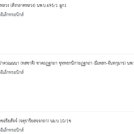
ชหลวง (สังกลาดหลวง) นพ.บ.695/1 ผูก1
ออิเล็กทรอนิกส์
ปาตวณฺณนา (ทสชาติ) ชาตถฎฐกถา ขุทฺทธกนิกายฎฐกถา (มิเหสก-จันทกุมาร) นพ.
ออิเล็กทรอนิกส์
ขอริยสัจจ์ (จตุราริยสจฺจกถา) นม.บ.10/1ช
ออิเล็กทรอนิกส์