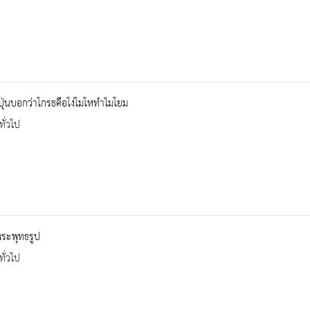
ปุ่นบอกว่าโกรธคือโง่โมโหทำไมโยม
ทั่วไป
องพระพุทธรูป
ทั่วไป