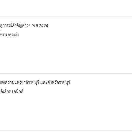
ตุการณ์สำคัญต่างๆ พ.ศ.2474
าพทรงคุณค่า
ัณฑสถานแห่งชาติราชบุรี และจังหวัดราชบุรั
ออิเล็กทรอนิกส์