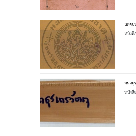
สตฺตปฺ
หนังสื
คนฺคธุ
หนังสื