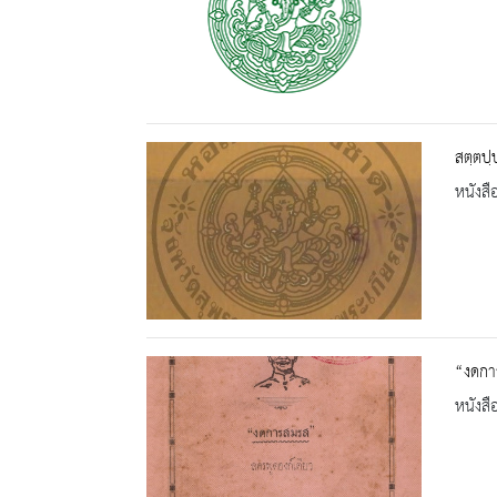
สตฺตปฺ
หนังสื
“งดกา
หนังสื