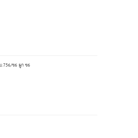
บ.756/ข6 ผูก ข6