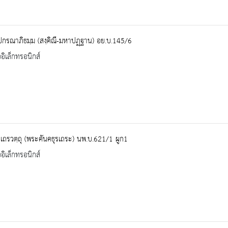
ปกรณาภิธมฺม (สงฺคิณี-มหาปฏฺฐาน) อย.บ.145/6
ออิเล็กทรอนิกส์
รเถรวตฺถุ (พระคันคธุรเถระ) นพ.บ.621/1 ผูก1
ออิเล็กทรอนิกส์