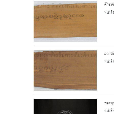
ศักรา
หนังสื
มหานิ
หนังสื
พระทุก
หนังสื