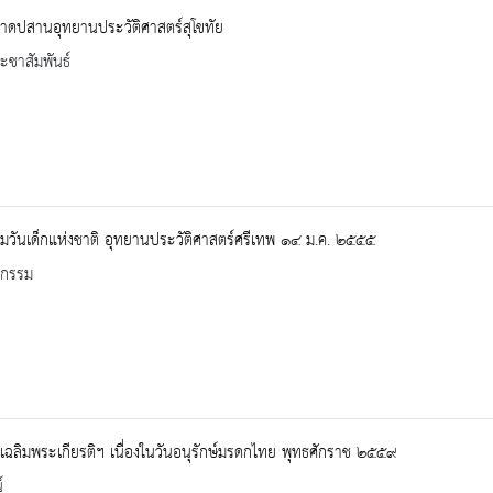
าดปสานอุทยานประวัติศาสตร์สุโขทัย
ะชาสัมพันธ์
มวันเด็กแห่งชาติ อุทยานประวัติศาสตร์ศรีเทพ ๑๔ ม.ค. ๒๕๕๕
จกรรม
เฉลิมพระเกียรติฯ เนื่องในวันอนุรักษ์มรดกไทย พุทธศักราช ๒๕๕๙
์