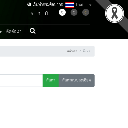
Thai
เว็บท่ากรมศิลปากร
เว็บท่ากรมศิลปากร
ก
ก
C
C
C
ก
ติดต่อเรา
หน้าแรก
ค้นหา
ค้นหา
ค้นหาแบบละเอียด