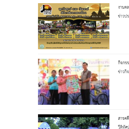
งานตล
ข่าวปร
กิจกรร
ข่าวกิ
สารคดี
วีดิทัศน