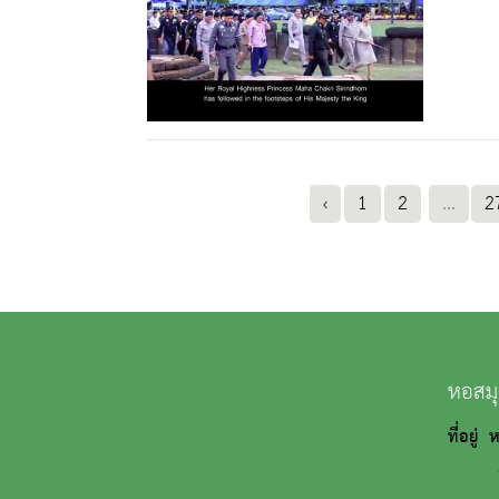
‹
1
2
...
2
หอสมุ
ที่อยู่
ถนนว