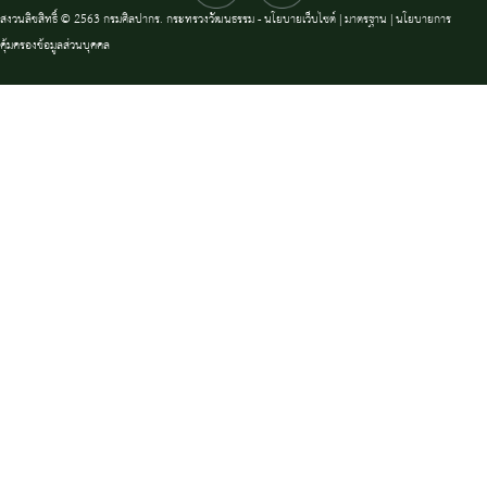
สงวนลิขสิทธิ์ © 2563 กรมศิลปากร. กระทรวงวัฒนธรรม -
นโยบายเว็บไซต์
|
มาตรฐาน
|
นโยบายการ
คุ้มครองข้อมูลส่วนบุคคล