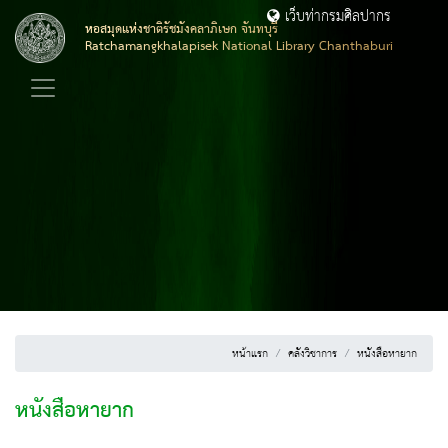
เว็บท่ากรมศิลปากร
หอสมุดแห่งชาติรัชมังคลาภิเษก จันทบุรี
Ratchamangkhalapisek National Library Chanthaburi
หน้าแรก
คลังวิชาการ
หนังสือหายาก
หนังสือหายาก