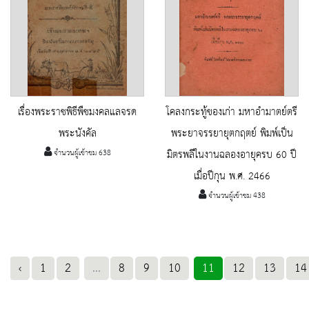
เรื่องพระราชพิธีพืชมงคลแลจรด
โคลงกระทู้ของเก่า มหาอำมาตย์ตรี
พระนังคัล
พระยาจรรยายุตกฤตย์ พิมพ์เป็น
จำนวนผู้เข้าชม 638
มิตรพลีในงานฉลองอายุครบ 60 ปี
เมื่อปีกุน พ.ศ. 2466
จำนวนผู้เข้าชม 438
‹
1
2
...
8
9
10
11
12
13
14